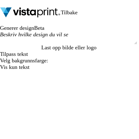
Tilbake
Generer design
Beta
Last opp bilde eller logo
S
Tilpass tekst
u
Velg bakgrunnsfarge:
b
Vis kun tekst
m
i
t
t
i
n
g