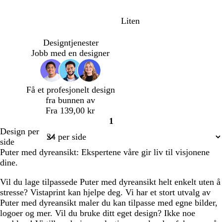
a
l
k
e
s
å
o
r
Liten
t
g
r
a
s
a
Designtjenester
n
g
k
Jobb med en designer
j
r
o
e
ø
t
b
n
t
r
n
a
Få et profesjonelt design
u
fra bunnen av
n
Fra 139,00 kr
1
Side
Design per
1
side
Puter med dyreansikt: Ekspertene våre gir liv til visjonene
dine.
Vil du lage tilpassede Puter med dyreansikt helt enkelt uten å
stresse? Vistaprint kan hjelpe deg. Vi har et stort utvalg av
Puter med dyreansikt maler du kan tilpasse med egne bilder,
logoer og mer. Vil du bruke ditt eget design? Ikke noe