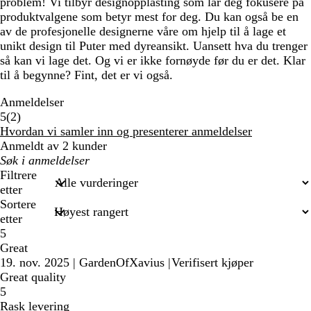
problem! Vi tilbyr designopplasting som lar deg fokusere på
produktvalgene som betyr mest for deg. Du kan også be en
av de profesjonelle designerne våre om hjelp til å lage et
unikt design til Puter med dyreansikt. Uansett hva du trenger
så kan vi lage det. Og vi er ikke fornøyde før du er det. Klar
til å begynne? Fint, det er vi også.
Anmeldelser
2
5
(
2
)
anmeldelser
Hvordan vi samler inn og presenterer anmeldelser
Anmeldt av 2 kunder
Mine
søkeord
Filtrere
etter
Sortere
etter
5
Great
19. nov. 2025
|
GardenOfXavius
|
Verifisert kjøper
Great quality
5
Rask levering