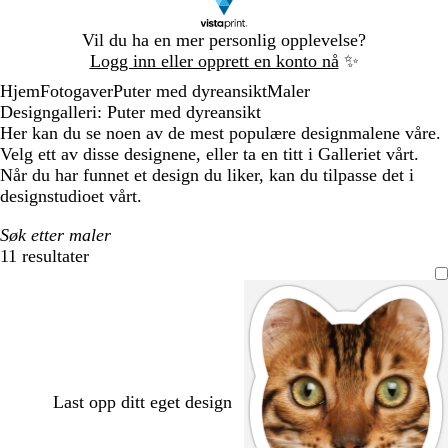
Lysbilde
Vil du ha en mer personlig opplevelse?
1
Logg inn eller opprett en konto nå
✨
av
Hjem
Fotogaver
Puter med dyreansikt
Maler
1
Designgalleri: Puter med dyreansikt
Her kan du se noen av de mest populære designmalene våre.
Velg ett av disse designene, eller ta en titt i Galleriet vårt.
Når du har funnet et design du liker, kan du tilpasse det i
designstudioet vårt.
Søk etter maler
11 resultater
Filtre
Last opp ditt eget design