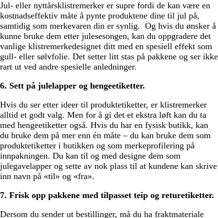
Jul- eller nyttårsklistremerker er supre fordi de kan være en
kostnadseffektiv måte å pynte produktene dine til jul på,
samtidig som merkevaren din er synlig. Og hvis du ønsker å
kunne bruke dem etter julesesongen, kan du oppgradere det
vanlige klistremerkedesignet ditt med en spesiell effekt som
gull- eller sølvfolie. Det setter litt stas på pakkene og ser ikke
rart ut ved andre spesielle anledninger.
6. Sett på julelapper og hengeetiketter.
Hvis du ser etter ideer til produktetiketter, er klistremerker
alltid et godt valg. Men for å gi det et ekstra løft kan du ta
med hengeetiketter også. Hvis du har en fysisk butikk, kan
du bruke dem på mer enn én måte – du kan bruke dem som
produktetiketter i butikken og som merkeprofilering på
innpakningen. Du kan til og med designe dem som
julegavelapper og sette av nok plass til at kundene kan skrive
inn navn på «til» og «fra».
7. Frisk opp pakkene med tilpasset teip og returetiketter.
Dersom du sender ut bestillinger, må du ha fraktmateriale