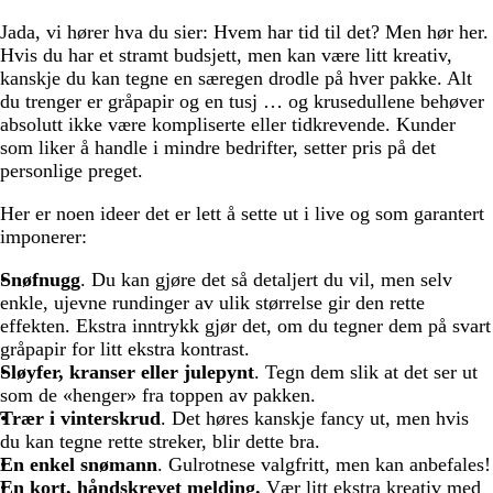
Jada, vi hører hva du sier: Hvem har tid til det? Men hør her.
Hvis du har et stramt budsjett, men kan være litt kreativ,
kanskje du kan tegne en særegen drodle på hver pakke. Alt
du trenger er gråpapir og en tusj … og krusedullene behøver
absolutt ikke være kompliserte eller tidkrevende. Kunder
som liker å handle i mindre bedrifter, setter pris på det
personlige preget.
Her er noen ideer det er lett å sette ut i live og som garantert
imponerer:
Snøfnugg
. Du kan gjøre det så detaljert du vil, men selv
enkle, ujevne rundinger av ulik størrelse gir den rette
effekten. Ekstra inntrykk gjør det, om du tegner dem på svart
gråpapir for litt ekstra kontrast.
Sløyfer, kranser eller julepynt
. Tegn dem slik at det ser ut
som de «henger» fra toppen av pakken.
Trær i vinterskrud
. Det høres kanskje fancy ut, men hvis
du kan tegne rette streker, blir dette bra.
En enkel snømann
. Gulrotnese valgfritt, men kan anbefales!
En kort, håndskrevet melding.
Vær litt ekstra kreativ med