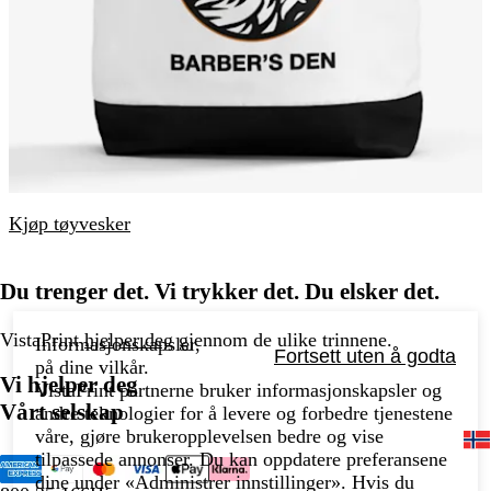
Kjøp tøyvesker
Du trenger det. Vi trykker det. Du elsker det.
VistaPrint
hjelper deg
gjennom de ulike trinnene.
Informasjonskapsler,
Fortsett uten å godta
på dine vilkår.
Vi hjelper deg
VistaPrint partnerne bruker informasjonskapsler og
Vårt selskap
andre teknologier for å levere og forbedre tjenestene
våre, gjøre brukeropplevelsen bedre og vise
tilpassede annonser. Du kan oppdatere preferansene
dine under «Administrer innstillinger». Hvis du