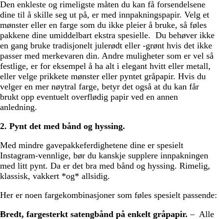
Den enkleste og rimeligste måten du kan få forsendelsene
dine til å skille seg ut på, er med innpakningspapir. Velg et
mønster eller en farge som du ikke pleier å bruke, så føles
pakkene dine umiddelbart ekstra spesielle. Du behøver ikke
en gang bruke tradisjonelt julerødt eller -grønt hvis det ikke
passer med merkevaren din. Andre muligheter som er vel så
festlige, er for eksempel å ha alt i elegant hvitt eller metall,
eller velge prikkete mønster eller pyntet gråpapir. Hvis du
velger en mer nøytral farge, betyr det også at du kan får
brukt opp eventuelt overflødig papir ved en annen
anledning.
2. Pynt det med bånd og hyssing.
Med mindre gavepakkeferdighetene dine er spesielt
Instagram-vennlige, bør du kanskje supplere innpakningen
med litt pynt. Da er det bra med bånd og hyssing. Rimelig,
klassisk, vakkert *og* allsidig.
Her er noen fargekombinasjoner som føles spesielt passende:
Bredt, fargesterkt satengbånd på enkelt gråpapir.
– Alle