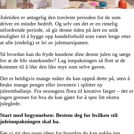
Juletiden er antagelig den travleste perioden for de som
driver en mindre bedrift. Og selv om det er en rimelig
utfordrende periode, så gir denne tiden på året en unik
mulighet til å bygge opp kundeforhold som varer lenge etter
at alle (endelig) er lei av julemarsipanen.
Så hvordan kan du fryde kundene dine denne julen og sørge
for at de blir stamkunder? Lag innpakningen så flott at de
kommer til å like den like mye som selve gaven.
Det er heldigvis mange måter du kan oppnå dette på, uten å
bruke mange penger eller investere i splitter ny
juleemballasje. Fra sesongens flora til kreative farger – det er
ingen grenser for hva du kan gjøre for å spre litt ekstra
juleglede.
Start med begynnelsen: Bestem deg for hvilken stil
juleinnpakningen skal ha.
Før vi gir deg noen ideer for hvordan du kan pakke inn