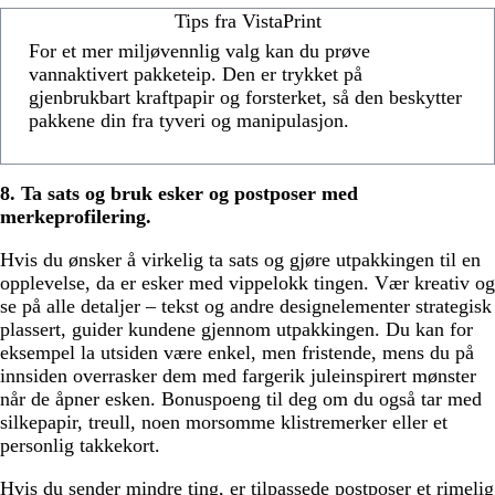
Tips fra VistaPrint
For et mer miljøvennlig valg kan du prøve
vannaktivert pakketeip. Den er trykket på
gjenbrukbart kraftpapir og forsterket, så den beskytter
pakkene din fra tyveri og manipulasjon.
8. Ta sats og bruk esker og postposer med
merkeprofilering.
Hvis du ønsker å virkelig ta sats og gjøre utpakkingen til en
opplevelse, da er esker med vippelokk tingen. Vær kreativ og
se på alle detaljer – tekst og andre designelementer strategisk
plassert, guider kundene gjennom utpakkingen. Du kan for
eksempel la utsiden være enkel, men fristende, mens du på
innsiden overrasker dem med fargerik juleinspirert mønster
når de åpner esken. Bonuspoeng til deg om du også tar med
silkepapir, treull, noen morsomme klistremerker eller et
personlig takkekort.
Hvis du sender mindre ting, er tilpassede postposer et rimelig