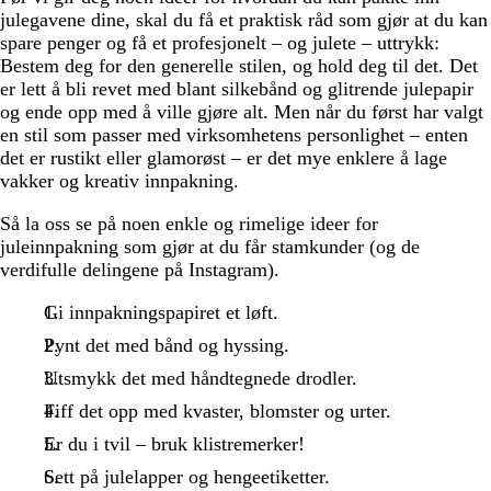
julegavene dine, skal du få et praktisk råd som gjør at du kan
spare penger og få et profesjonelt – og julete – uttrykk:
Bestem deg for den generelle stilen, og hold deg til det. Det
er lett å bli revet med blant silkebånd og glitrende julepapir
og ende opp med å ville gjøre alt. Men når du først har valgt
en stil som passer med virksomhetens personlighet – enten
det er rustikt eller glamorøst – er det mye enklere å lage
vakker og kreativ innpakning.
Så la oss se på noen enkle og rimelige ideer for
juleinnpakning som gjør at du får stamkunder (og de
verdifulle delingene på Instagram).
Gi innpakningspapiret et løft.
Pynt det med bånd og hyssing.
Utsmykk det med håndtegnede drodler.
Fiff det opp med kvaster, blomster og urter.
Er du i tvil – bruk klistremerker!
Sett på julelapper og hengeetiketter.