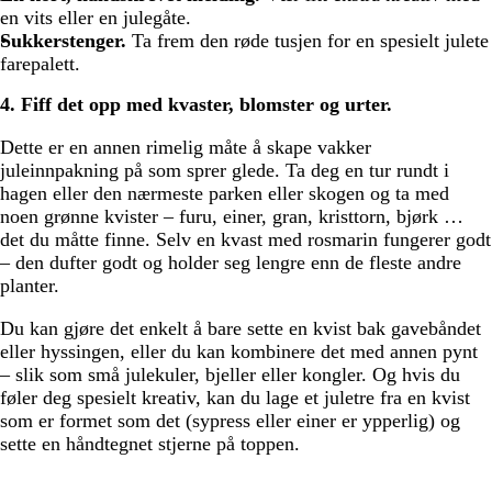
en vits eller en julegåte.
Sukkerstenger.
Ta frem den røde tusjen for en spesielt julete
farepalett.
4. Fiff det opp med kvaster, blomster og urter.
Dette er en annen rimelig måte å skape vakker
juleinnpakning på som sprer glede. Ta deg en tur rundt i
hagen eller den nærmeste parken eller skogen og ta med
noen grønne kvister – furu, einer, gran, kristtorn, bjørk …
det du måtte finne. Selv en kvast med rosmarin fungerer godt
– den dufter godt og holder seg lengre enn de fleste andre
planter.
Du kan gjøre det enkelt å bare sette en kvist bak gavebåndet
eller hyssingen, eller du kan kombinere det med annen pynt
– slik som små julekuler, bjeller eller kongler. Og hvis du
føler deg spesielt kreativ, kan du lage et juletre fra en kvist
som er formet som det (sypress eller einer er ypperlig) og
sette en håndtegnet stjerne på toppen.