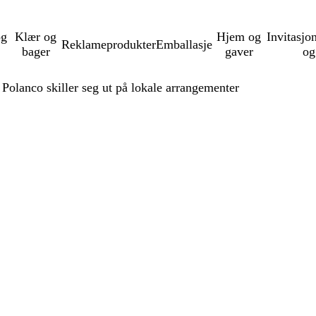
og
Klær og
Hjem og
Invitasjo
Reklameprodukter
Emballasje
bager
gaver
og
Polanco skiller seg ut på lokale arrangementer