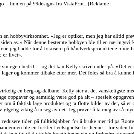
ogo – finn en på 99designs fra VistaPrint. [Reklame]
en hobbyvirksomhet. «Jeg er optiker, men jeg har alltid prø
ed siden av.» Når denne bestemte hobbyen ble til en næringsvir
etene jeg hadde for å fokusere på håndverksproduktene mine f
 er livet».
 sin egen bedrift – og det kan Kelly skrive under på. «Det er 
du lager og kommer tilbake etter mer. Det føles så bra å kunne 
 virkelig en berg-og-dalbane. Kelly sier at det vanskeligste m
nge oppgaver og samtidig være god på alt – spesielt oppgaven
r om å faktisk lage produktet og ta flotte bilder av det, så er
vfølgelig viktig å ta seg av det. Jeg prøver å ta meg av så my
å redusere tiden på fulltidsjobben for å bruke mer tid på Ro
ndemien ble en forkledt velsignelse for henne – for siden fu
fikk hun tid til å utfolde kreativiteten sin og forbedre virksom