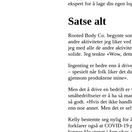
ekspert for å lage din egen l
Satse alt
Rooted Body Co. begynte som 
andre aktiviteter jeg liker v
jeg med alle de andre aktivit
solide. Jeg tenkte «Wow, dette
Ingenting er bedre enn å drive
– spesielt når folk liker det 
gjennom produktene mine».
Men det å drive en bedrift er
småbedriftseier er å ha så ma
så godt. «Hvis det ikke handle
enn noe annet. Men det er sel
Kelly bestemte seg nylig for 
forklarer også at COVID-19-pa
hennes ble stengt i fem uker, 