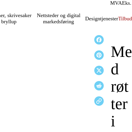
MVA
Inkl.
Eks.
ner, skrivesaker
Nettsteder og digital
Designtjenester
Tilbud
 bryllup
markedsføring
Me
d
røt
ter
i