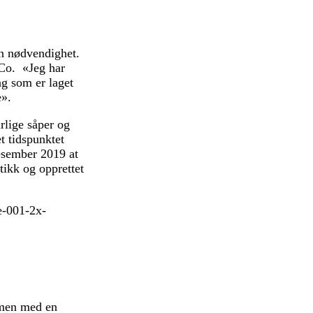
n nødvendighet.
 Co. «Jeg har
ing som er laget
e».
urlige såper og
t tidspunktet
desember 2019 at
tikk og opprettet
mmen med en