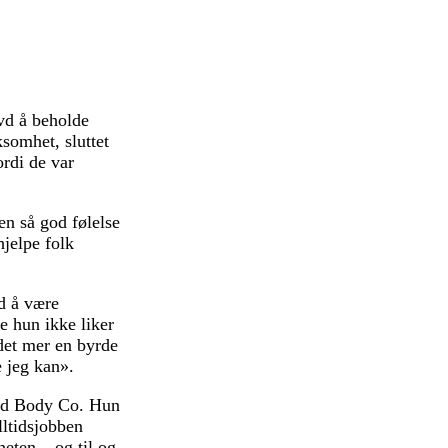
vd å beholde
ksomhet, sluttet
ordi de var
en så god følelse
hjelpe folk
ed å være
e hun ikke liker
 det mer en byrde
e jeg kan».
oted Body Co. Hun
lltidsjobben
heten – og til og