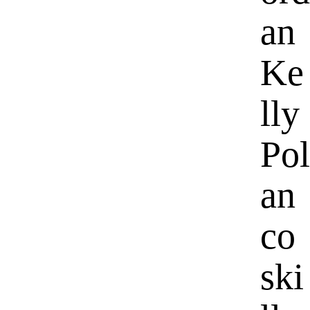
an
Ke
lly
Pol
an
co
ski