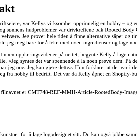
jakt
ftseiere, var Kellys virksomhet opprinnelig en hobby – og e
 og sønnens hudproblemer var drivkreftene bak Rooted Body
sk velvære. Jeg prøver hele tiden å finne alternative såper og t
mte jeg meg bare for å leke med noen ingredienser og lage no
ett noen opplæringsvideoer på nettet, begynte Kelly å lage nat
ie. «Jeg syntes det var spennende å la noen prøve dem. På de
har jeg noe. Jeg kan gjøre dette». Hun forklarer at det var i 
eg fra hobby til bedrift. Det var da Kelly åpnet en Shopify-bu
unstner for å lage logodesignet sitt. Du kan også jobbe sa