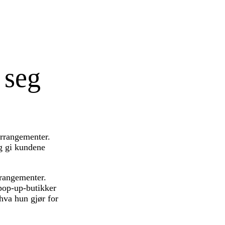
 seg
arrangementer.
og gi kundene
rrangementer.
 pop-up-butikker
hva hun gjør for