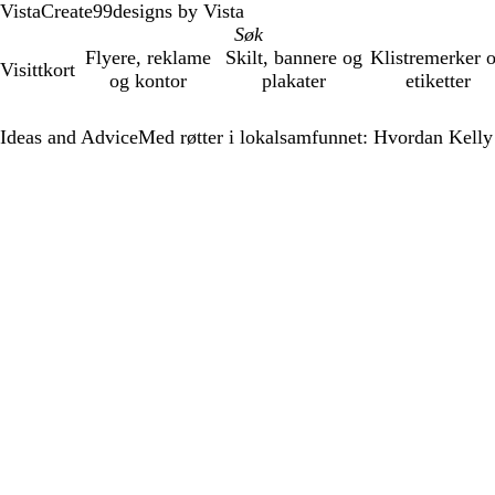
VistaCreate
99designs by Vista
Flyere, reklame
Skilt, bannere og
Klistremerker 
Visittkort
og kontor
plakater
etiketter
Ideas and Advice
Med røtter i lokalsamfunnet: Hvordan Kelly 