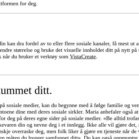
ttformen for deg.
din kan dra fordel av to eller flere sosiale kanaler, få mest ut 
ndre størrelse og bruke det visuelle innholdet ditt på nytt på 
k når du bruker et verktøy som
VistaCreate
.
kummet ditt.
 på sosiale medier, kan du begynne med å følge familie og ve
ntoene dine med deres sosiale sirkler. Maria anbefaler også a
or deg på deres egne sider på sosiale medier. «Be alltid trof
varen din og nevne deg i et innlegg. Ikke alle vil gjøre det, 
anskje overraske deg, men folk liker å gjøre en tjeneste når de v
 den måten du bygger samfunnet ditt». Du kan også oppmuntre 