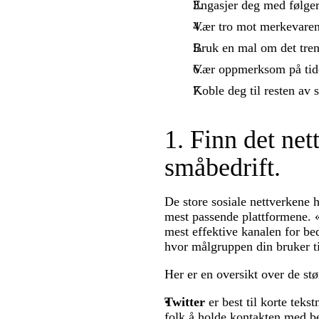
Engasjer deg med følger
Vær tro mot merkevaren
Bruk en mal om det tren
Vær oppmerksom på tide
Koble deg til resten av
1. Finn det net
småbedrift.
De store sosiale nettverkene h
mest passende plattformene. «
mest effektive kanalen for be
hvor målgruppen din bruker ti
Her er en oversikt over de stø
Twitter
er best til korte teks
folk å holde kontakten med be