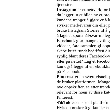
tjenester.
Instagram
er et nettverk for
du legger ut et bilde av et pr
kundene trenger å gjøre er å 
styrker merkevaren din eller
bruke
Instagram Stories
til å 
å lage et spørsmål/svar-innleg
Facebook
gjør mange av tinge
videoer, føre samtaler, gi opp
skape buzz rundt bedriften di
synlig blant deres Facebook-v
eller på nettet? Lag et Faceb
kan også legge til en «butik
på Facebook.
Pinterest
er en svært visuell 
de bruker plattformen. Mange 
nye oppskrifter, se etter tren
relevant for noen av disse kate
Pinterest.
TikTok
er en sosial plattform
Hvis du ønsker å gi kunder en