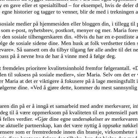
en gave eller et spesialtilbud – for eksempel, hvis de deler d
e egne historier og tagger to venner, blir de med i trekningen 
 sosiale medier på hjemmesiden eller bloggen din, i tillegg til 
som e-post, nyhetsbrev, postkort, menyer og mer. Maria fores
 den sosiale tilhengerskaren din. «Hvis du har en e-postliste 
ølge de sosiale sidene dine. Men husk at folk verdsetter tiden 
vare». Så uansett om du tilbyr tilgang før alle andre til det nes
, pass på å nevne hva de har å vinne med å følge deg.
t fremdeles prioritere kvalitetsinnhold fremfor følgerantall. «
len til suksess på sosiale medier», sier Maria. Selv om det er 
er Maria at det er viktigere å fokusere på å lage meningsfullt
ølgerne dine. «Ved å gjøre dette, kommer du mest sannsynlig t
ren din på er å inngå et samarbeid med andre merkevarer, inf
deg til å være oppmerksom på kvaliteten til en potensiell par
å felles verdier. «Gjør dine egne undersøkelser av merkevaren
orme aktuelle partnerskap, kan det være nyttig å oppsøke nøkke
uensere som er fremtredende innen din bransje, virksomheter 