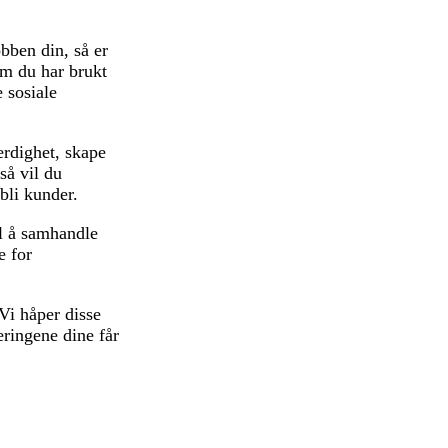
obben din, så er
om du har brukt
 sosiale
verdighet, skape
så vil du
bli kunder.
il å samhandle
e for
 Vi håper disse
eringene dine får