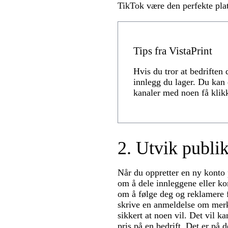
TikTok være den perfekte pla
Tips fra VistaPrint
Hvis du tror at bedriften 
innlegg du lager. Du kan e
kanaler med noen få klik
2. Utvik publi
Når du oppretter en ny konto
om å dele innleggene eller ko
om å følge deg og reklamere f
skrive en anmeldelse om merke
sikkert at noen vil. Det vil k
pris på en bedrift. Det er på