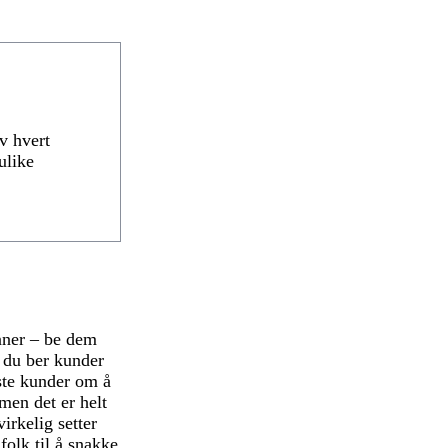
av hvert
ulike
nner – be dem
t du ber kunder
aste kunder om å
men det er helt
irkelig setter
folk til å snakke