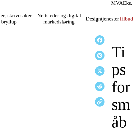
MVA
Inkl.
Eks.
ner, skrivesaker
Nettsteder og digital
Designtjenester
Tilbud
 bryllup
markedsføring
Ti
ps
for
sm
åb