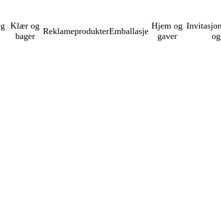
og
Klær og
Hjem og
Invitasjo
Reklameprodukter
Emballasje
bager
gaver
og