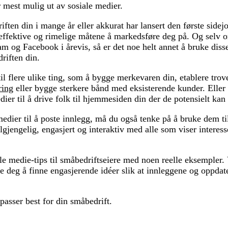
 mest mulig ut av sosiale medier.
ften din i mange år eller akkurat har lansert den første sidej
 effektive og rimelige måtene å markedsføre deg på. Og selv 
m og Facebook i årevis, så er det noe helt annet å bruke disse
riften din.
il flere ulike ting, som å bygge merkevaren din, etablere tro
ring
eller bygge sterkere bånd med eksisterende kunder. Eller 
ier til å drive folk til hjemmesiden din der de potensielt kan 
 medier til å poste innlegg, må du også tenke på å bruke dem t
gjengelig, engasjert og interaktiv med alle som viser interess
.
ale medie-tips til småbedriftseiere med noen reelle eksempler.
pe deg å finne engasjerende idéer slik at innleggene og oppdat
passer best for din småbedrift.