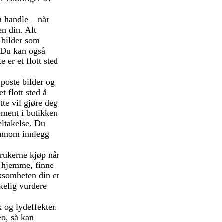
n handle – når
en din. Alt
g bilder som
. Du kan også
 er et flott sted
poste bilder og
t flott sted å
te vil gjøre deg
ement i butikken
eltakelse. Du
jennom innlegg
brukerne kjøp når
p hjemme, finne
irksomheten din er
rkelig vurdere
 og lydeffekter.
eo, så kan