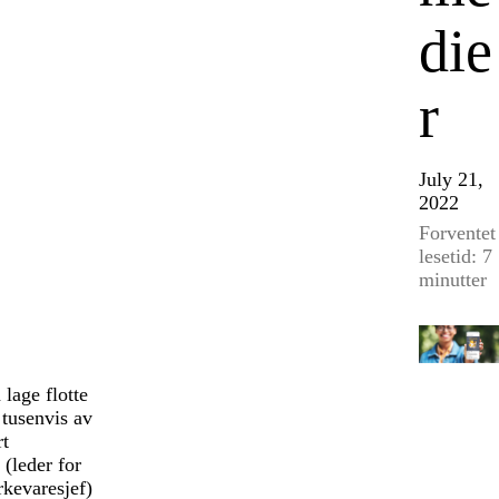
die
r
July 21,
2022
Forventet
lesetid: 7
minutter
 lage flotte
 tusenvis av
rt
 (leder for
rkevaresjef)