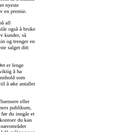
et nyeste
av en premie.
på all
lår også å bruke
av kunder, så
sin og trenger en
te salget ditt
Det er lenge
viktig å ha
 innhold som
il å øke antallet
luensere eller
tners publikum,
 før du inngår et
lkontoer du kan
i nærområdet