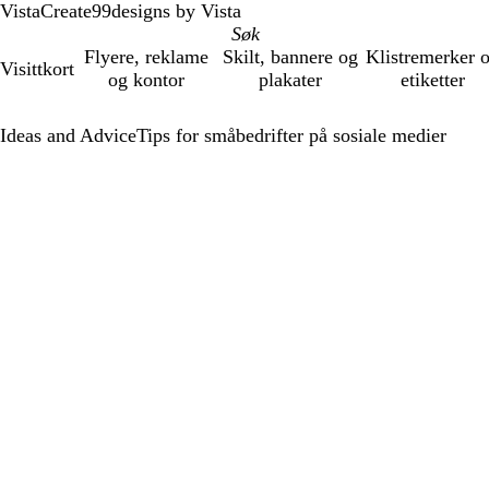
VistaCreate
99designs by Vista
Flyere, reklame
Skilt, bannere og
Klistremerker 
Visittkort
og kontor
plakater
etiketter
Ideas and Advice
Tips for småbedrifter på sosiale medier