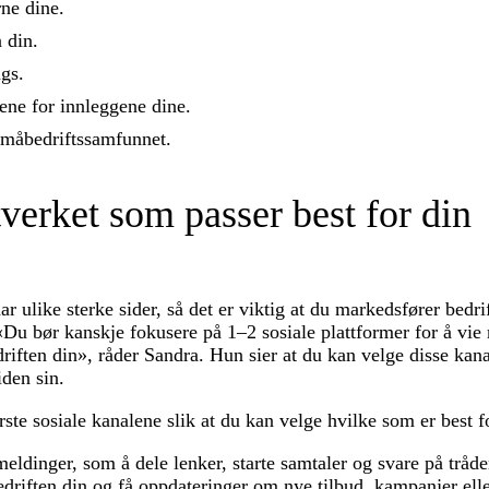
ne dine.
 din.
gs.
ne for innleggene dine.
 småbedriftssamfunnet.
tverket som passer best for din
ar ulike sterke sider, så det er viktig at du markedsfører bedri
Du bør kanskje fokusere på 1–2 sosiale plattformer for å vie m
driften din», råder Sandra. Hun sier at du kan velge disse kan
den sin.
rste sosiale kanalene slik at du kan velge hvilke som er best f
tmeldinger, som å dele lenker, starte samtaler og svare på tråde
driften din og få oppdateringer om nye tilbud, kampanjer ell