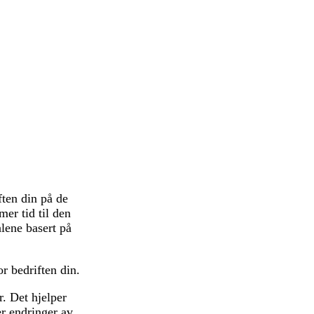
ften din på de
er tid til den
alene basert på
or bedriften din.
r. Det hjelper
er endringer av