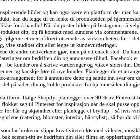
 inspirerende bilder og kan også være en plattform der man ka
odukt, kan du legge til en lenke til produktsiden på hjemmesid
klikke for å handle! Når du poster bilder på Instagram, så vel
 produktet ditt, og få kontakt med kundene via kommentarene
gi følgerne et mer ufiltrert utseende av virksomheten din – dette
g, vise studioet ditt eller legge ut kundevurderinger.
ne de andre nettverkene gjør, men på ett enkelt sted. Du kan 
dateringer om bedriften din og annonsere tilbud. Facebook er e
n – be kunder om å skrive vurderinger og «like» siden din. Det
enner og kanskje føre til nye kunder. Planlegger du et arrang
ook-arrangement for å annonsere dette og samle inn svar om d
k»-del på siden din og koble produkter fra hjemmesiden din g
plattform. Ifølge
Shopify
, planlegger over 90 % av Pinterest-
flokker seg til Pinterest for inspirasjon når de skal pusse op
der for hår og skjønnhet eller planlegge et bryllup – så hvis v
goriene (catering, blomster, interiør, hårstylist), så bør du vi
 som lar brukerne slippe kreativiteten løs med videoer, musikk
 bak scenen-titt av bedriften din eller filme en opplæringsvid