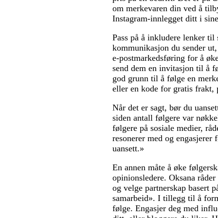
om merkevaren din ved å tilby 
Instagram-innlegget ditt i sin
Pass på å inkludere lenker til
kommunikasjon du sender ut, 
e-postmarkedsføring for å øke
send dem en invitasjon til å f
god grunn til å følge en merke
eller en kode for gratis frakt
Når det er sagt, bør du uanset
siden antall følgere var nøkke
følgere på sosiale medier, råd
resonerer med og engasjerer f
uansett.»
En annen måte å øke følgerska
opinionsledere. Oksana råder 
og velge partnerskap basert p
samarbeid». I tillegg til å f
følge. Engasjer deg med infl