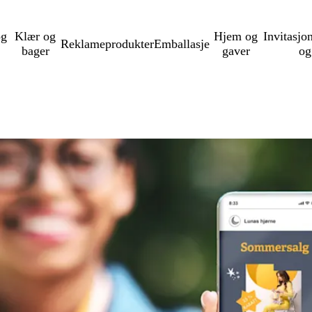
og
Klær og
Hjem og
Invitasjo
Reklameprodukter
Emballasje
bager
gaver
og