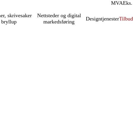
MVA
Inkl.
Eks.
ner, skrivesaker
Nettsteder og digital
Designtjenester
Tilbud
 bryllup
markedsføring