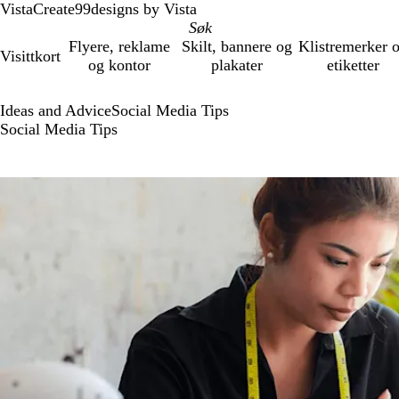
VistaCreate
99designs by Vista
Flyere, reklame
Skilt, bannere og
Klistremerker 
Visittkort
og kontor
plakater
etiketter
Ideas and Advice
Social Media Tips
Social Media Tips