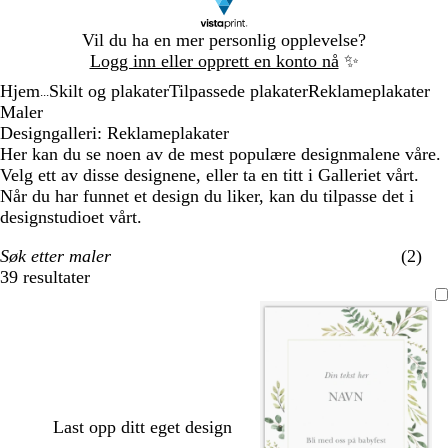
Lysbilde
Vil du ha en mer personlig opplevelse?
1
Logg inn eller opprett en konto nå
✨
av
Hjem
Skilt og plakater
Tilpassede plakater
Reklameplakater
1
...
Maler
Designgalleri: Reklameplakater
Her kan du se noen av de mest populære designmalene våre.
Velg ett av disse designene, eller ta en titt i Galleriet vårt.
Når du har funnet et design du liker, kan du tilpasse det i
designstudioet vårt.
Søk etter maler
(2)
39 resultater
Filtre
Last opp ditt eget design