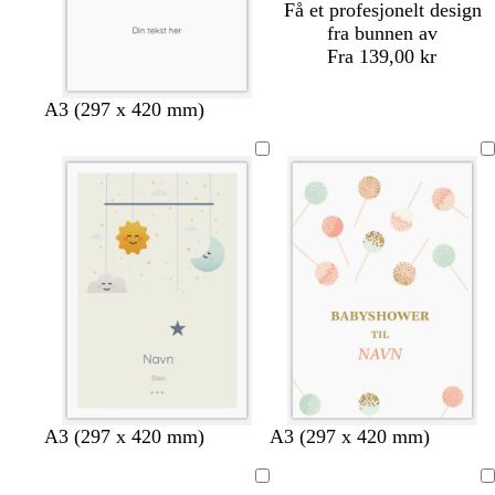
Få et profesjonelt design
fra bunnen av
Fra 139,00 kr
h
s
m
s
l
A3 (297 x 420 mm)
v
v
ø
j
y
i
a
r
ø
s
t
r
k
s
e
e
t
e
p
r
b
r
o
l
ø
s
å
y
a
t
g
r
ø
n
n
k
h
l
A3 (297 x 420 mm)
A3 (297 x 420 mm)
r
v
y
e
i
s
Laster
Laster