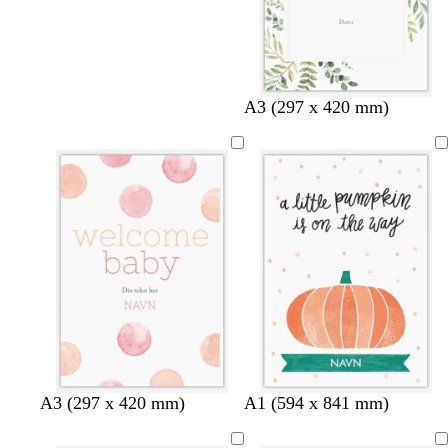
A3 (297 x 420 mm)
l
h
A3 (297 x 420 mm)
A1 (594 x 841 mm)
y
v
s
i