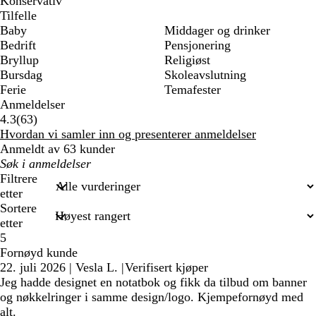
Konservativ
Tilfelle
Baby
Middager og drinker
Bedrift
Pensjonering
Bryllup
Religiøst
Bursdag
Skoleavslutning
Ferie
Temafester
Anmeldelser
63
4.3
(
63
)
anmeldelser
Hvordan vi samler inn og presenterer anmeldelser
Anmeldt av 63 kunder
Mine
søkeord
Filtrere
etter
Sortere
etter
5
Fornøyd kunde
22. juli 2026
|
Vesla L.
|
Verifisert kjøper
Jeg hadde designet en notatbok og fikk da tilbud om banner
og nøkkelringer i samme design/logo. Kjempefornøyd med
alt.