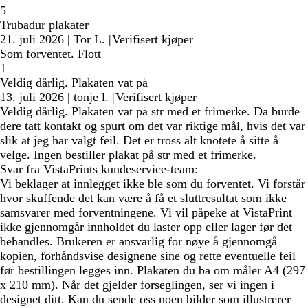
5
Trubadur plakater
21. juli 2026
|
Tor L.
|
Verifisert kjøper
Som forventet. Flott
1
Veldig dårlig. Plakaten vat på
13. juli 2026
|
tonje l.
|
Verifisert kjøper
Veldig dårlig. Plakaten vat på str med et frimerke. Da burde
dere tatt kontakt og spurt om det var riktige mål, hvis det var
slik at jeg har valgt feil. Det er tross alt knotete å sitte å
velge. Ingen bestiller plakat på str med et frimerke.
Svar fra VistaPrints kundeservice-team:
Vi beklager at innlegget ikke ble som du forventet. Vi forstår
hvor skuffende det kan være å få et sluttresultat som ikke
samsvarer med forventningene. Vi vil påpeke at VistaPrint
ikke gjennomgår innholdet du laster opp eller lager før det
behandles. Brukeren er ansvarlig for nøye å gjennomgå
kopien, forhåndsvise designene sine og rette eventuelle feil
før bestillingen legges inn. Plakaten du ba om måler A4 (297
x 210 mm). Når det gjelder forseglingen, ser vi ingen i
designet ditt. Kan du sende oss noen bilder som illustrerer