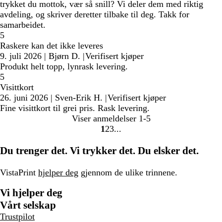
trykket du mottok, vær så snill? Vi deler dem med riktig
avdeling, og skriver deretter tilbake til deg. Takk for
samarbeidet.
5
Raskere kan det ikke leveres
9. juli 2026
|
Bjørn D.
|
Verifisert kjøper
Produkt helt topp, lynrask levering.
5
Visittkort
26. juni 2026
|
Sven-Erik H.
|
Verifisert kjøper
Fine visittkort til grei pris. Rask levering.
Viser anmeldelser
1-5
1
2
3
gå
gå
gå
til
til
til
Du trenger det. Vi trykker det. Du elsker det.
side
side
side
1
2
3
VistaPrint
hjelper deg
gjennom de ulike trinnene.
Vi hjelper deg
Vårt selskap
Trustpilot