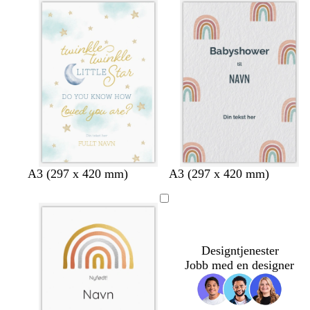
e
t
r
e
o
s
a
h
h
h
l
m
A3 (297 x 420 mm)
A3 (297 x 420 mm)
v
v
v
y
ø
i
i
i
s
r
t
t
t
g
k
e
e
e
r
e
å
b
Designtjenester
l
Jobb med en designer
å