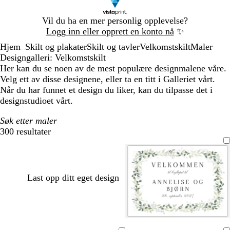
Lysbilde
Vil du ha en mer personlig opplevelse?
1
Logg inn eller opprett en konto nå
✨
av
Hjem
Skilt og plakater
Skilt og tavler
Velkomstskilt
Maler
1
...
Designgalleri: Velkomstskilt
Her kan du se noen av de mest populære designmalene våre.
Velg ett av disse designene, eller ta en titt i Galleriet vårt.
Når du har funnet et design du liker, kan du tilpasse det i
designstudioet vårt.
Søk etter maler
300 resultater
Filtre
Last opp ditt eget design
h
l
l
l
l