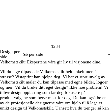
1
2
3
4
Side
Side
Side
Side
Design per
1
2
3
4
side
Velkomstskilt: Ekspertene våre gir liv til visjonene dine.
Vil du lage tilpassede Velkomstskilt helt enkelt uten å
stresse? Vistaprint kan hjelpe deg. Vi har et stort utvalg av
Velkomstskilt maler du kan tilpasse med egne bilder, logoer
og mer. Vil du bruke ditt eget design? Ikke noe problem! Vi
tilbyr designopplasting som lar deg fokusere på
produktvalgene som betyr mest for deg. Du kan også be en
av de profesjonelle designerne våre om hjelp til å lage et
unikt design til Velkomstskilt. Uansett hva du trenger så kan