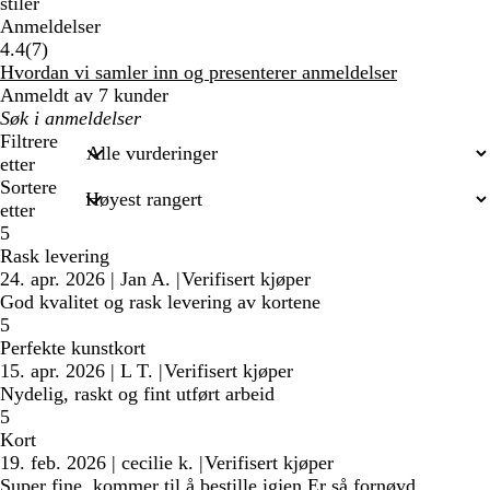
stiler
Anmeldelser
7
4.4
(
7
)
anmeldelser
Hvordan vi samler inn og presenterer anmeldelser
Anmeldt av 7 kunder
Mine
søkeord
Filtrere
etter
Sortere
etter
5
Rask levering
24. apr. 2026
|
Jan A.
|
Verifisert kjøper
God kvalitet og rask levering av kortene
5
Perfekte kunstkort
15. apr. 2026
|
L T.
|
Verifisert kjøper
Nydelig, raskt og fint utført arbeid
5
Kort
19. feb. 2026
|
cecilie k.
|
Verifisert kjøper
Super fine, kommer til å bestille igjen Er så fornøyd