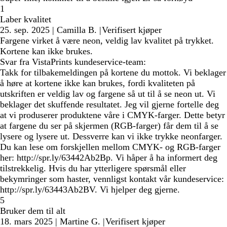
1
Laber kvalitet
25. sep. 2025
|
Camilla B.
|
Verifisert kjøper
Fargene virket å være neon, veldig lav kvalitet på trykket.
Kortene kan ikke brukes.
Svar fra VistaPrints kundeservice-team:
Takk for tilbakemeldingen på kortene du mottok. Vi beklager
å høre at kortene ikke kan brukes, fordi kvaliteten på
utskriften er veldig lav og fargene så ut til å se neon ut. Vi
beklager det skuffende resultatet. Jeg vil gjerne fortelle deg
at vi produserer produktene våre i CMYK-farger. Dette betyr
at fargene du ser på skjermen (RGB-farger) får dem til å se
lysere og lysere ut. Dessverre kan vi ikke trykke neonfarger.
Du kan lese om forskjellen mellom CMYK- og RGB-farger
her: http://spr.ly/63442Ab2Bp. Vi håper å ha informert deg
tilstrekkelig. Hvis du har ytterligere spørsmål eller
bekymringer som haster, vennligst kontakt vår kundeservice:
http://spr.ly/63443Ab2BV. Vi hjelper deg gjerne.
5
Bruker dem til alt
18. mars 2025
|
Martine G.
|
Verifisert kjøper