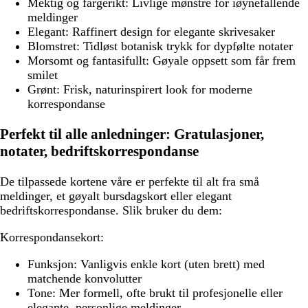
Mektig og fargerikt:
Livlige mønstre for iøynefallende
meldinger
Elegant:
Raffinert design for elegante skrivesaker
Blomstret:
Tidløst botanisk trykk for dypfølte notater
Morsomt og fantasifullt:
Gøyale oppsett som får frem
smilet
Grønt:
Frisk, naturinspirert look for moderne
korrespondanse
Perfekt til alle anledninger: Gratulasjoner,
notater, bedriftskorrespondanse
De tilpassede kortene våre er perfekte til alt fra små
meldinger, et gøyalt bursdagskort eller elegant
bedriftskorrespondanse. Slik bruker du dem:
Korrespondansekort:
Funksjon:
Vanligvis enkle kort (uten brett) med
matchende konvolutter
Tone:
Mer formell, ofte brukt til profesjonelle eller
elegante, personlige meldinger