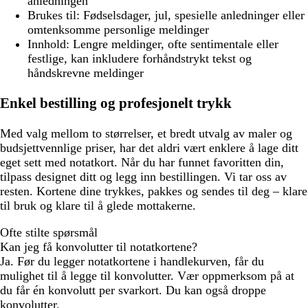
anledningen
Brukes til:
Fødselsdager, jul, spesielle anledninger eller
omtenksomme personlige meldinger
Innhold:
Lengre meldinger, ofte sentimentale eller
festlige, kan inkludere forhåndstrykt tekst og
håndskrevne meldinger
Enkel bestilling og profesjonelt trykk
Med valg mellom to størrelser, et bredt utvalg av maler og
budsjettvennlige priser, har det aldri vært enklere å lage ditt
eget sett med notatkort. Når du har funnet favoritten din,
tilpass designet ditt og legg inn bestillingen. Vi tar oss av
resten. Kortene dine trykkes, pakkes og sendes til deg – klare
til bruk og klare til å glede mottakerne.
Ofte stilte spørsmål
Kan jeg få konvolutter til notatkortene?
Ja. Før du legger notatkortene i handlekurven, får du
mulighet til å legge til konvolutter. Vær oppmerksom på at
du får én konvolutt per svarkort. Du kan også droppe
konvolutter.