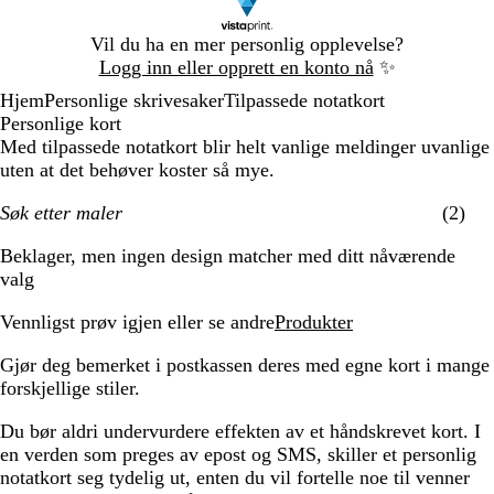
Lysbilde
Vil du ha en mer personlig opplevelse?
1
Logg inn eller opprett en konto nå
✨
av
Hjem
Personlige skrivesaker
Tilpassede notatkort
1
Personlige kort
Med tilpassede notatkort blir helt vanlige meldinger uvanlige
uten at det behøver koster så mye.
Søk etter maler
(2)
Filtre
Beklager, men ingen design matcher med ditt nåværende
valg
Vennligst prøv igjen eller se andre
Produkter
Gjør deg bemerket i postkassen deres med egne kort i mange
forskjellige stiler.
Du bør aldri undervurdere effekten av et håndskrevet kort. I
en verden som preges av epost og SMS, skiller et personlig
notatkort seg tydelig ut, enten du vil fortelle noe til venner