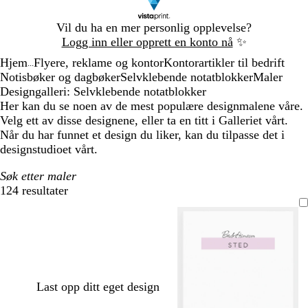
Lysbilde
Vil du ha en mer personlig opplevelse?
1
Logg inn eller opprett en konto nå
✨
av
Hjem
Flyere, reklame og kontor
Kontorartikler til bedrift
1
...
Notisbøker og dagbøker
Selvklebende notatblokker
Maler
Designgalleri: Selvklebende notatblokker
Her kan du se noen av de mest populære designmalene våre.
Velg ett av disse designene, eller ta en titt i Galleriet vårt.
Når du har funnet et design du liker, kan du tilpasse det i
designstudioet vårt.
Søk etter maler
124 resultater
Filtre
Last opp ditt eget design