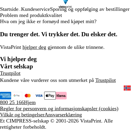
Startside
Kundeservice
Sporing og oppfølging av bestillinger
...
Problem med produktkvalitet
Hva om jeg ikke er fornøyd med kjøpet mitt?
Du trenger det. Vi trykker det. Du elsker det.
VistaPrint
hjelper deg
gjennom de ulike trinnene.
Vi hjelper deg
Vårt selskap
Trustpilot
Kundene våre vurderer oss som utmerket på
Trustpilot
800 25 166
Hjem
Regler for personvern og informasjonskapsler (cookies)
Vilkår og betingelser
Ansvarserklæring
Et CIMPRESS-selskap
© 2001-2026 VistaPrint. Alle
rettigheter forbeholdt.