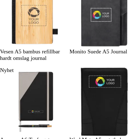
å
B
S
G
Vesen A5 bambus refillbar
Monito Suede A5 Journal
a
o
r
hardt omslag journal
m
r
å
Nyhet
b
t
u
s