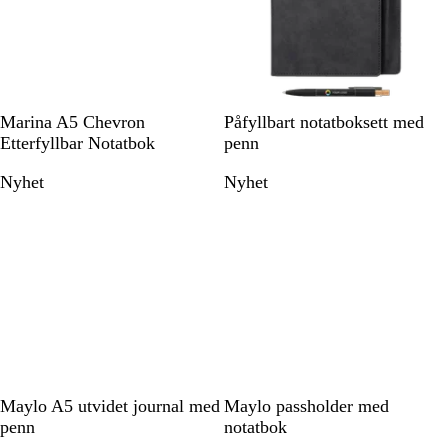
å
S
M
R
S
G
Marina A5 Chevron
Påfyllbart notatboksett med
o
a
ø
o
r
Etterfyllbar Notatbok
penn
r
r
d
r
å
Nyhet
Nyhet
t
i
t
n
e
b
l
å
S
S
M
D
S
Maylo A5 utvidet journal med
Maylo passholder med
k
o
a
u
o
penn
notatbok
o
r
r
n
r