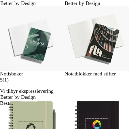
Better by Design
Better by Design
m
n
Bestselger
e
m
l
e
d
l
e
d
l
e
s
l
e
s
r
e
r
Notisbøker
Notatblokker med stifter
1
5
(
1
)
a
Vi tilbyr ekspresslevering
n
Better by Design
m
Bestselger
Nyhet
e
l
d
e
l