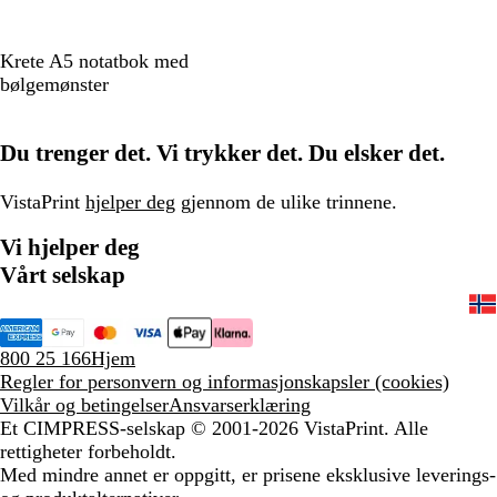
S
M
R
Krete A5 notatbok med
o
a
ø
bølgemønster
r
r
d
t
i
Du trenger det. Vi trykker det. Du elsker det.
n
e
b
VistaPrint
hjelper deg
gjennom de ulike trinnene.
l
Vi hjelper deg
å
Vårt selskap
800 25 166
Hjem
Regler for personvern og informasjonskapsler (cookies)
Vilkår og betingelser
Ansvarserklæring
Et CIMPRESS-selskap
© 2001-2026 VistaPrint. Alle
rettigheter forbeholdt.
Med mindre annet er oppgitt, er prisene eksklusive leverings-