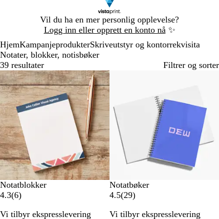
Lysbilde
Vil du ha en mer personlig opplevelse?
1
Logg inn eller opprett en konto nå
✨
av
Hjem
Kampanjeprodukter
Skriveutstyr og kontorrekvisita
1
Notater, blokker, notisbøker
39 resultater
Filtrer og sorter
Nye alternativer
Bestselger
Notatblokker
Notatbøker
6
2
4.3
(
6
)
4.5
(
29
)
a
9
Vi tilbyr ekspresslevering
Vi tilbyr ekspresslevering
n
a