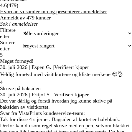
479
4.6
(
479
)
anmeldelser
Hvordan vi samler inn og presenterer anmeldelser
Anmeldt av 479 kunder
Mine
søkeord
Filtrere
etter
Sortere
etter
5
Meget fornøyd!
30. juli 2026
|
Espen G.
|
Verifisert kjøper
Veldig fornøyd med visittkortene og klistermerkene 😊👌
4
Skrive på baksiden
30. juli 2026
|
Fritjof S.
|
Verifisert kjøper
Det var dårlig og forstå hvordan jeg kunne skrive på
baksiden av visitkortet.
Svar fra VistaPrints kundeservice-team:
Tak for disse 4 stjerner. Bagsiden af kortet er halvblank.
Derfor kan du som regel skrive med en pen, selvom blækket
kan tage lidt længere tid at tørre end på mat papir. Du kan