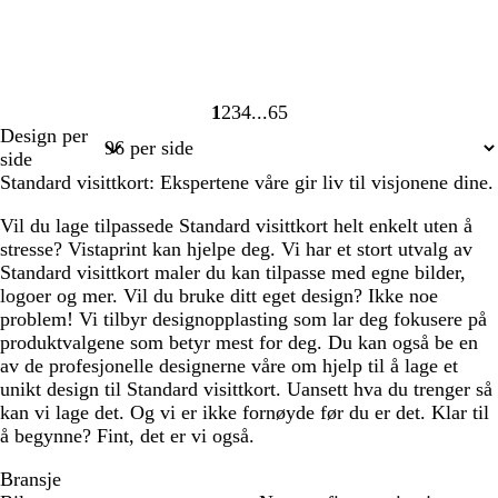
1
2
3
4
65
Side
Side
Side
Side
Side
Design per
1
2
3
4
65
side
Standard visittkort: Ekspertene våre gir liv til visjonene dine.
Vil du lage tilpassede Standard visittkort helt enkelt uten å
stresse? Vistaprint kan hjelpe deg. Vi har et stort utvalg av
Standard visittkort maler du kan tilpasse med egne bilder,
logoer og mer. Vil du bruke ditt eget design? Ikke noe
problem! Vi tilbyr designopplasting som lar deg fokusere på
produktvalgene som betyr mest for deg. Du kan også be en
av de profesjonelle designerne våre om hjelp til å lage et
unikt design til Standard visittkort. Uansett hva du trenger så
kan vi lage det. Og vi er ikke fornøyde før du er det. Klar til
å begynne? Fint, det er vi også.
Bransje