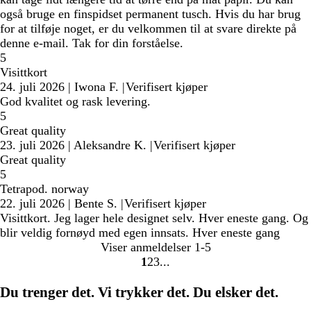
også bruge en finspidset permanent tusch. Hvis du har brug
for at tilføje noget, er du velkommen til at svare direkte på
denne e-mail. Tak for din forståelse.
5
Visittkort
24. juli 2026
|
Iwona F.
|
Verifisert kjøper
God kvalitet og rask levering.
5
Great quality
23. juli 2026
|
Aleksandre K.
|
Verifisert kjøper
Great quality
5
Tetrapod. norway
22. juli 2026
|
Bente S.
|
Verifisert kjøper
Visittkort. Jeg lager hele designet selv. Hver eneste gang. Og
blir veldig fornøyd med egen innsats. Hver eneste gang
Viser anmeldelser
1-5
1
2
3
Gå
Gå
Gå
til
til
til
Du trenger det. Vi trykker det. Du elsker det.
side
side
side