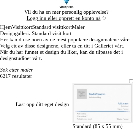
Lysbilde
Vil du ha en mer personlig opplevelse?
1
Logg inn eller opprett en konto nå
✨
av
Hjem
Visittkort
Standard visittkort
Maler
1
Designgalleri: Standard visittkort
Her kan du se noen av de mest populære designmalene våre.
Velg ett av disse designene, eller ta en titt i Galleriet vårt.
Når du har funnet et design du liker, kan du tilpasse det i
designstudioet vårt.
Søk etter maler
6217 resultater
Filtre
Last opp ditt eget design
m
m
b
r
Standard (85 x 55 mm)
ø
ø
l
ø