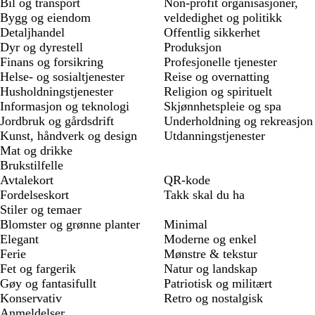
Bil og transport
Non-profit organisasjoner,
Bygg og eiendom
veldedighet og politikk
Detaljhandel
Offentlig sikkerhet
Dyr og dyrestell
Produksjon
Finans og forsikring
Profesjonelle tjenester
Helse- og sosialtjenester
Reise og overnatting
Husholdningstjenester
Religion og spirituelt
Informasjon og teknologi
Skjønnhetspleie og spa
Jordbruk og gårdsdrift
Underholdning og rekreasjon
Kunst, håndverk og design
Utdanningstjenester
Mat og drikke
Brukstilfelle
Avtalekort
QR-kode
Fordelseskort
Takk skal du ha
Stiler og temaer
Blomster og grønne planter
Minimal
Elegant
Moderne og enkel
Ferie
Mønstre & tekstur
Fet og fargerik
Natur og landskap
Gøy og fantasifullt
Patriotisk og militært
Konservativ
Retro og nostalgisk
Anmeldelser