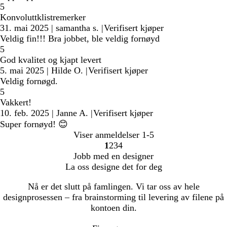
5
Konvoluttklistremerker
31. mai 2025
|
samantha s.
|
Verifisert kjøper
Veldig fin!!! Bra jobbet, ble veldig fornøyd
5
God kvalitet og kjapt levert
5. mai 2025
|
Hilde O.
|
Verifisert kjøper
Veldig fornøgd.
5
Vakkert!
10. feb. 2025
|
Janne A.
|
Verifisert kjøper
Super fornøyd! 😊
Viser anmeldelser
1-5
1
2
3
4
Gå
Gå
Gå
Gå
Jobb med en designer
til
til
til
til
La oss designe det for deg
side
side
side
side
Nå er det slutt på famlingen. Vi tar oss av hele
designprosessen – fra brainstorming til levering av filene på
kontoen din.