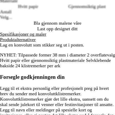
Materiale
Loading
Hvitt papir
Gjennomsiktig plast
options
Antall
Velg...
Bla gjennom malene våre
Last opp designet ditt
Spesifikasjoner og maler
Produktalternativer
Lag en konvolutt som stikker seg ut i posten.
NYHET: Tilpassede former 38 mm i diameter 2 overflatevalg
Hvitt papir eller gjennomsiktig plastmateriale Selvklebende
bakside 24 klistremerker per ark
Forsegle godkjenningen din
Legg til et ekstra personlig eller profesjonelt preg på hvert
brev du sender med konvoluttklistremerker.
Konvoluttklistremerker gjør det lille ekstra, uansett om du
skal sende julekort til venner eller festinvitasjoner til ansatte.
Legg til navn eller meldinger på spesielle kort og