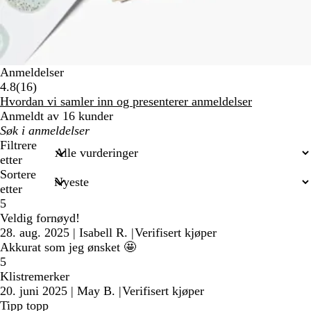
Anmeldelser
16
4.8
(
16
)
anmeldelser
Hvordan vi samler inn og presenterer anmeldelser
Anmeldt av 16 kunder
Mine
søkeord
Filtrere
etter
Sortere
etter
5
Veldig fornøyd!
28. aug. 2025
|
Isabell R.
|
Verifisert kjøper
Akkurat som jeg ønsket 🤩
5
Klistremerker
20. juni 2025
|
May B.
|
Verifisert kjøper
Tipp topp