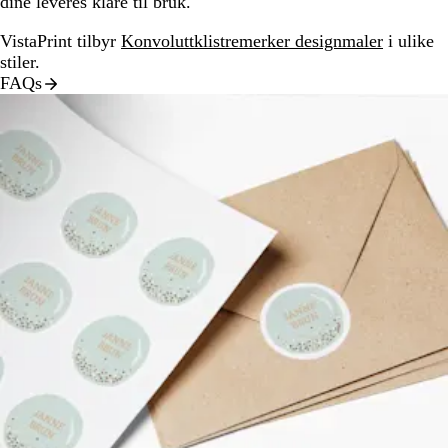
dine leveres klare til bruk.
VistaPrint tilbyr
Konvoluttklistremerker designmaler
i ulike
stiler.
FAQs