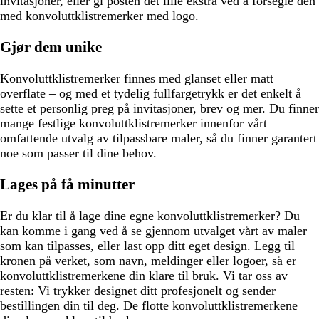
invitasjoner, eller gi posten det lille ekstra ved å forsegle den
med konvoluttklistremerker med logo.
Gjør dem unike
Konvoluttklistremerker finnes med glanset eller matt
overflate – og med et tydelig fullfargetrykk er det enkelt å
sette et personlig preg på invitasjoner, brev og mer. Du finner
mange festlige konvoluttklistremerker innenfor vårt
omfattende utvalg av tilpassbare maler, så du finner garantert
noe som passer til dine behov.
Lages på få minutter
Er du klar til å lage dine egne konvoluttklistremerker? Du
kan komme i gang ved å se gjennom utvalget vårt av maler
som kan tilpasses, eller last opp ditt eget design. Legg til
kronen på verket, som navn, meldinger eller logoer, så er
konvoluttklistremerkene din klare til bruk. Vi tar oss av
resten: Vi trykker designet ditt profesjonelt og sender
bestillingen din til deg. De flotte konvoluttklistremerkene