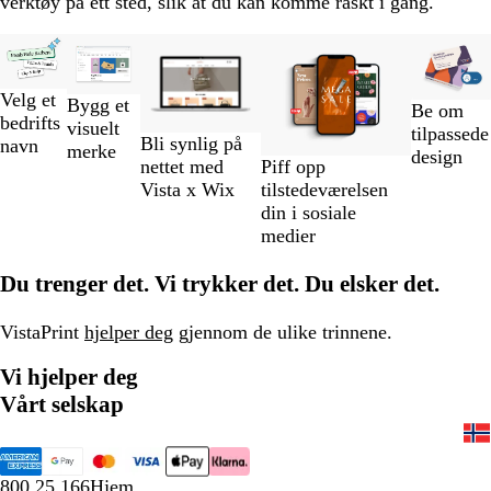
verktøy på ett sted, slik at du kan komme raskt i gang.
Lysbilder
Ny
1
til
Velg et
Bygg et
Be om
2
bedrifts
visuelt
tilpassede
av
Bli synlig på
navn
merke
design
5
nettet med
Piff opp
Vista x Wix
tilstedeværelsen
din i sosiale
medier
Du trenger det. Vi trykker det. Du elsker det.
VistaPrint
hjelper deg
gjennom de ulike trinnene.
Vi hjelper deg
Vårt selskap
800 25 166
Hjem