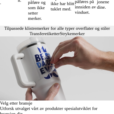
n.
påføres på
jonene
påføre og
.
ikke har blitt
innsiden av
dine.
som ikke
tuklet med.
vinduet.
setter
merker.
Tilpassede klistremerker for alle typer overflater og stiler
Transferetiketter
Strykemerker
Velg etter bransje
Utforsk utvalget vårt av produkter spesialutviklet for
bransjen din.