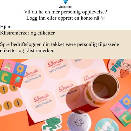
Lysbilde
Vil du ha en mer personlig opplevelse?
1
Logg inn eller opprett en konto nå
✨
av
Hjem
1
Klistremerker og etiketter
Spre bedriftslogoen din takket være personlig tilpassede
etiketter og klistremerker.