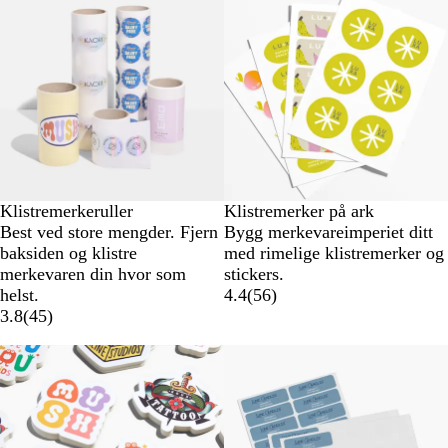
Klistremerkeruller
Klistremerker på ark
Best ved store mengder. Fjern
Bygg merkevareimperiet ditt
baksiden og klistre
med rimelige klistremerker og
merkevaren din hvor som
stickers.
helst.
4.4
(
56
)
3.8
(
45
)
Nye alternativer