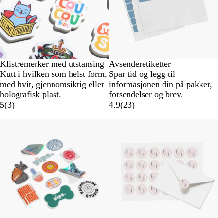
Klistremerker med utstansing
Avsenderetiketter
Kutt i hvilken som helst form,
Spar tid og legg til
med hvit, gjennomsiktig eller
informasjonen din på pakker,
holografisk plast.
forsendelser og brev.
5
(
3
)
4.9
(
23
)
Nye alternativer
Nye alternativer