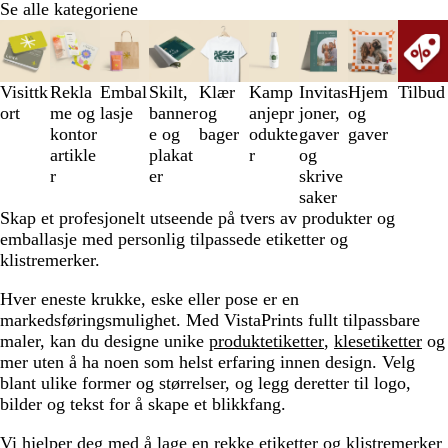
Se alle kategoriene
Lysbilder
1
til
3
Visittk
Rekla
Embal
Skilt,
Klær
Kamp
Invitas
Hjem
Tilbud
av
ort
me og
lasje
banner
og
anjepr
joner,
og
9
kontor
e og
bager
odukte
gaver
gaver
artikle
plakat
r
og
r
er
skrive
saker
Skap et profesjonelt utseende på tvers av produkter og
emballasje med personlig tilpassede etiketter og
klistremerker.
Hver eneste krukke, eske eller pose er en
markedsføringsmulighet. Med VistaPrints fullt tilpassbare
maler, kan du designe unike
produktetiketter
,
klesetiketter
og
mer uten å ha noen som helst erfaring innen design. Velg
blant ulike former og størrelser, og legg deretter til logo,
bilder og tekst for å skape et blikkfang.
Vi hjelper deg med å lage en rekke etiketter og klistremerker