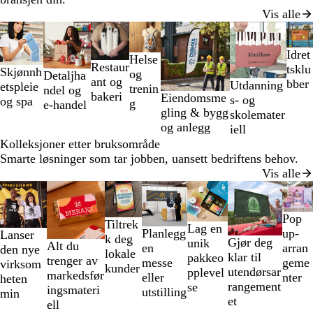
Vis alle
Lysbilder
1
Idret
til
Helse
Restaur
tsklu
2
Skjønnh
og
Detaljha
ant og
bber
Utdanning
av
etspleie
trenin
ndel og
bakeri
Eiendomsme
s- og
7
og spa
g
e-handel
gling & bygg
skolemater
og anlegg
iell
Kolleksjoner etter bruksområde
Smarte løsninger som tar jobben, uansett bedriftens behov.
Vis alle
Lysbilder
1
til
Pop
Tiltrek
Lag en
2
up-
Planlegg
Lanser
k deg
Gjør deg
unik
av
Alt du
arran
en
den nye
lokale
klar til
pakkeo
7
trenger av
geme
messe
virksom
kunder
utendørsar
pplevel
markedsfør
nter
eller
heten
rangement
se
ingsmateri
utstilling
min
et
ell