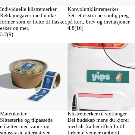
Individuelle klistremerker
Konvoluttklistremerker
Reklamegaver med unike
Sett et ekstra personlig preg
former som er flotte til flasker,
på kort, brev og invitasjoner.
esker og mer.
4.8
(
16
)
3.7
(
9
)
Nye alternativer
Nye alternativer
Matetiketter
Klistremerker til støtfanger
Slitesterke og tilpassede
Del budskap mens du kjører
etiketter med vann- og
med alt fra bedriftsinfo til
smussfaste alternativer.
firbente venner ombord.