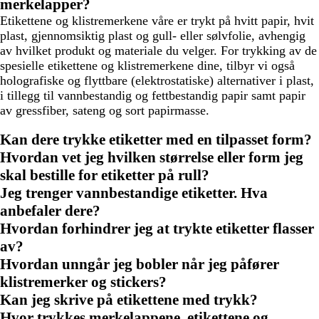
merkelapper?
Etikettene og klistremerkene våre er trykt på hvitt papir, hvit
plast, gjennomsiktig plast og gull- eller sølvfolie, avhengig
av hvilket produkt og materiale du velger. For trykking av de
spesielle etikettene og klistremerkene dine, tilbyr vi også
holografiske og flyttbare (elektrostatiske) alternativer i plast,
i tillegg til vannbestandig og fettbestandig papir samt papir
av gressfiber, sateng og sort papirmasse.
Kan dere trykke etiketter med en tilpasset form?
Hvordan vet jeg hvilken størrelse eller form jeg
skal bestille for etiketter på rull?
Jeg trenger vannbestandige etiketter. Hva
anbefaler dere?
Hvordan forhindrer jeg at trykte etiketter flasser
av?
Hvordan unngår jeg bobler når jeg påfører
klistremerker og stickers?
Kan jeg skrive på etikettene med trykk?
Hvor trykkes merkelappene, etikettene og