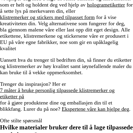
som er helt og holdent deg ved hjelp av
hologrametiketter
for
å sette lys på merkevaren din, eller
klistremerker og stickers med tilpasset form
for å vise
kreativiteten din. Velg alternativene som fungerer for deg,
bla gjennom malene våre eller last opp ditt eget design. Alle
etikettene, klistremerkene og stickersene våre er produsert i
EU på våre egne fabrikker, noe som gir en upåklagelig
kvalitet
Uansett hva du trenger til bedriften din, så finner du etiketter
og klistremerker av høy kvalitet samt iøynefallende maler du
kan bruke til å vekke oppmerksomhet.
Trenger du inspirasjon? Her er
7 måter å bruke personlig tilpassede klistremerker og
etiketter på
for å gjøre produktene dine og emballasjen din til et
blikkfang. Lurer du på noe?
Ekspertene våre kan hjelpe deg
.
Ofte stilte spørsmål
Hvilke materialer bruker dere til å lage tilpassede