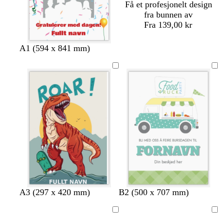
Få et profesjonelt design
fra bunnen av
Fra 139,00 kr
A1 (594 x 841 mm)
o
s
g
o
l
A3 (297 x 420 mm)
B2 (500 x 707 mm)
l
y
r
l
y
i
r
å
i
s
Laster
Laster