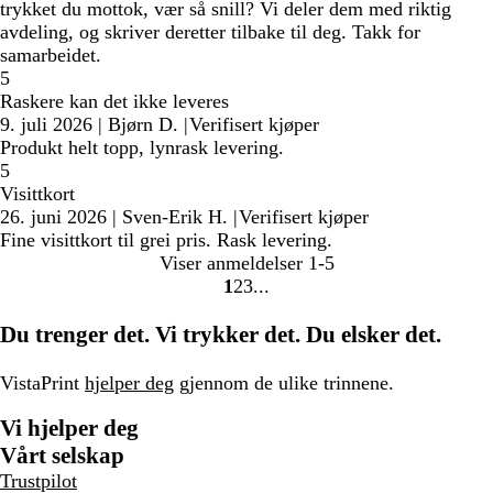
trykket du mottok, vær så snill? Vi deler dem med riktig
avdeling, og skriver deretter tilbake til deg. Takk for
samarbeidet.
5
Raskere kan det ikke leveres
9. juli 2026
|
Bjørn D.
|
Verifisert kjøper
Produkt helt topp, lynrask levering.
5
Visittkort
26. juni 2026
|
Sven-Erik H.
|
Verifisert kjøper
Fine visittkort til grei pris. Rask levering.
Viser anmeldelser
1-5
1
2
3
Gå
Gå
Gå
til
til
til
Du trenger det. Vi trykker det. Du elsker det.
side
side
side
VistaPrint
hjelper deg
gjennom de ulike trinnene.
Vi hjelper deg
Vårt selskap
Trustpilot