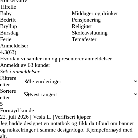
Konservativ
Tilfelle
Baby
Middager og drinker
Bedrift
Pensjonering
Bryllup
Religiøst
Bursdag
Skoleavslutning
Ferie
Temafester
Anmeldelser
63
4.3
(
63
)
anmeldelser
Hvordan vi samler inn og presenterer anmeldelser
Anmeldt av 63 kunder
Mine
søkeord
Filtrere
etter
Sortere
etter
5
Fornøyd kunde
22. juli 2026
|
Vesla L.
|
Verifisert kjøper
Jeg hadde designet en notatbok og fikk da tilbud om banner
og nøkkelringer i samme design/logo. Kjempefornøyd med
alt.