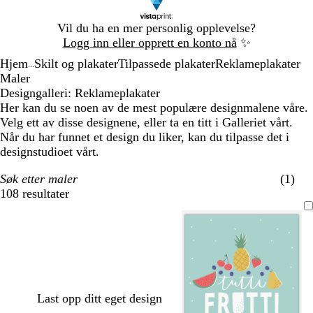
Lysbilde
Vil du ha en mer personlig opplevelse?
1
Logg inn eller opprett en konto nå
✨
av
Hjem
Skilt og plakater
Tilpassede plakater
Reklameplakater
1
...
Maler
Designgalleri: Reklameplakater
Her kan du se noen av de mest populære designmalene våre.
Velg ett av disse designene, eller ta en titt i Galleriet vårt.
Når du har funnet et design du liker, kan du tilpasse det i
designstudioet vårt.
Søk etter maler
(1)
108 resultater
Filtre
Last opp ditt eget design