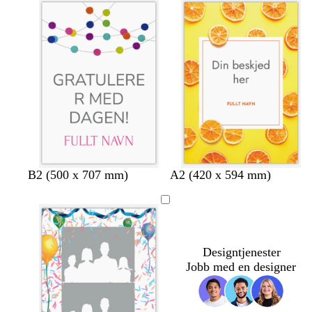
s
b
B2 (500 x 707 mm)
A2 (420 x 594 mm)
t
r
å
u
l
n
g
r
Designtjenester
å
Jobb med en designer