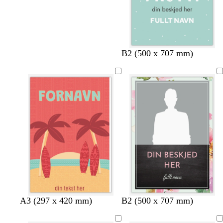
t
l
s
h
B2 (500 x 707 mm)
u
y
y
v
r
s
r
i
k
e
i
t
i
r
n
e
s
o
l
s
i
a
l
l
a
A3 (297 x 420 mm)
B2 (500 x 707 mm)