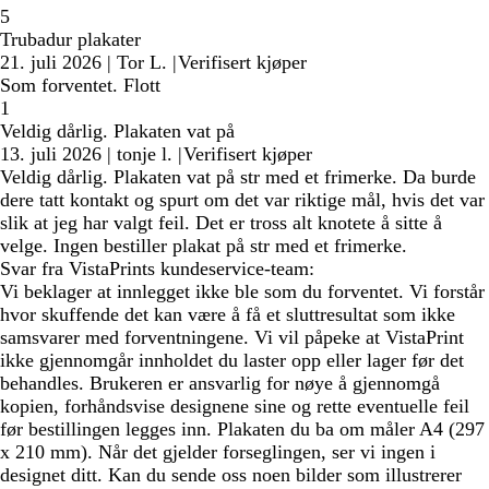
5
Trubadur plakater
21. juli 2026
|
Tor L.
|
Verifisert kjøper
Som forventet. Flott
1
Veldig dårlig. Plakaten vat på
13. juli 2026
|
tonje l.
|
Verifisert kjøper
Veldig dårlig. Plakaten vat på str med et frimerke. Da burde
dere tatt kontakt og spurt om det var riktige mål, hvis det var
slik at jeg har valgt feil. Det er tross alt knotete å sitte å
velge. Ingen bestiller plakat på str med et frimerke.
Svar fra VistaPrints kundeservice-team:
Vi beklager at innlegget ikke ble som du forventet. Vi forstår
hvor skuffende det kan være å få et sluttresultat som ikke
samsvarer med forventningene. Vi vil påpeke at VistaPrint
ikke gjennomgår innholdet du laster opp eller lager før det
behandles. Brukeren er ansvarlig for nøye å gjennomgå
kopien, forhåndsvise designene sine og rette eventuelle feil
før bestillingen legges inn. Plakaten du ba om måler A4 (297
x 210 mm). Når det gjelder forseglingen, ser vi ingen i
designet ditt. Kan du sende oss noen bilder som illustrerer