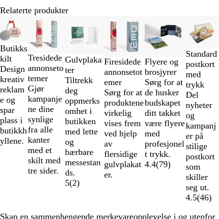
Relaterte produkter
Lysbilder
1
til
Butikks
2
Standard
Tresidede
kilt
Gulvplaka
av
Firesidede
Flyere og
postkort
annonseto
Design
ter
6
annonsetot
brosjyrer
med
temer
kreativ
Tiltrekk
emer
Sørg for at
trykk
Gjør
reklam
deg
Sørg for at
de husker
Del
kampanje
e og
oppmerks
produktene
budskapet
nyheter
ne dine
spar
omhet i
virkelig
ditt takket
og
synlige
plass i
butikken
vises frem
være flyere
kampanj
fra alle
butikkh
med lette
ved hjelp
med
er på
kanter
yllene.
og
av
profesjonel
stilige
med et
bærbare
flersidige
t trykk.
postkort
skilt med
messestan
gulvplakat
4.4
(
79
)
som
tre sider.
ds.
er.
skiller
5
(
2
)
seg ut.
4.5
(
46
)
Skap en sammenhengende merkevareopplevelse i og utenfor