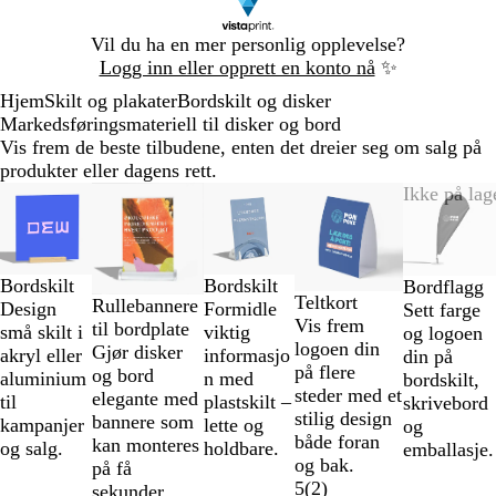
Lysbilde
Vil du ha en mer personlig opplevelse?
1
Logg inn eller opprett en konto nå
✨
av
Hjem
Skilt og plakater
Bordskilt og disker
1
Markedsføringsmateriell til disker og bord
Vis frem de beste tilbudene, enten det dreier seg om salg på
produkter eller dagens rett.
Lysbilder
Ikke på lag
1
til
2
Bordskilt
Bordskilt
av
Bordflagg
Teltkort
Rullebannere
Design
Formidle
5
Sett farge
Vis frem
til bordplate
små skilt i
viktig
og logoen
logoen din
Gjør disker
akryl eller
informasjo
din på
på flere
og bord
aluminium
n med
bordskilt,
steder med et
elegante med
til
plastskilt –
skrivebord
stilig design
bannere som
kampanjer
lette og
og
både foran
kan monteres
og salg.
holdbare.
emballasje.
og bak.
på få
5
(
2
)
sekunder.