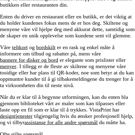
butikken eller restauranten din.
Enten du driver en restaurant eller en butikk, er det viktig at
du holder kundenes fokus mens de er hos deg. Skiltene og
menyene våre vil hjelpe deg med akkurat dette, samtidig som
de skaper en unik opplevelse som kundene sent vil glemme.
Våre
teltkort
og
bordskilt
er en rask og enkel måte å
informere om tilbud og rabatter på, mens våre
bannere for disker og bord
er elegante som prislister eller
menyer
. I tillegg er de fleste av skiltene og menyene våre
tosidige eller har plass til QR-koder, noe som betyr at du kan
oppmuntre kunder til å gi tilbakemeldingene du trenger for å
ta virksomheten din til neste nivå.
Når du er klar til å begynne utformingen, kan du enten bla
gjennom biblioteket vårt av maler som kan tilpasses eller
laste opp en fil som er klar til å trykkes. VistaPrint har
designtjenester
tilgjengelig hvis du ønsker profesjonell hjelp,
og vi tilbyr
assistanse for alle andre spørsmål
du måtte ha.
Ofte stilte spørsmål