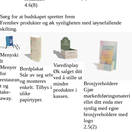
4.6
(
8
)
Sørg for at budskapet spretter frem
Fremhev produkter og øk synligheten med iøynefallende
skilting.
Lysbilder
Nye alternativer
1
til
2
Menyski
av
lt
Varedisplay
4
Menyer
Bordplakat
Øk salget ditt
for
Står av seg selv
ved å stille ut
restauran
og monteres
Brosjyreholdere
mindre
t og
enkelt. Tilbys i
Gjør
produkter i
take-
ulike
markedsføringsmateri
kassen.
away.
papirtyper.
ellet ditt enda mer
synlig med egne
brosjyreholdere med
logo
2.5
(
2
)