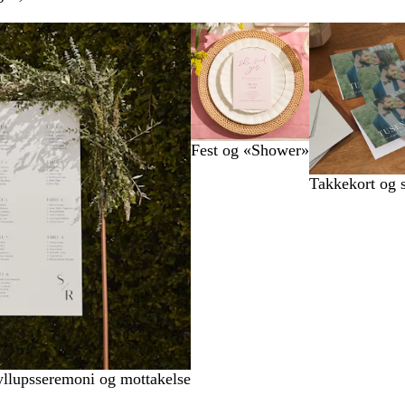
Fest og «Shower»
Takkekort og 
ryllupsseremoni og mottakelse