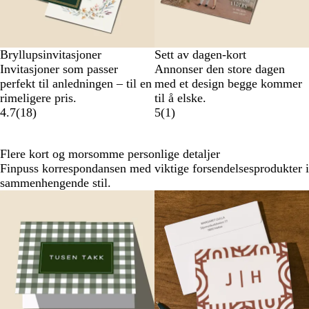
Bryllupsinvitasjoner
Sett av dagen-kort
Invitasjoner som passer
Annonser den store dagen
perfekt til anledningen – til en
med et design begge kommer
rimeligere pris.
til å elske.
4.7
(
18
)
5
(
1
)
Flere kort og morsomme personlige detaljer
Finpuss korrespondansen med viktige forsendelsesprodukter i
sammenhengende stil.