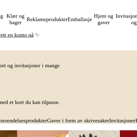
og
Klær og
Hjem og
Invitasjo
Reklameprodukter
Emballasje
bager
gaver
og
rett en konto nå
✨
t og invitasjoner i mange
 med et kort du kan tilpasse.
forsendelsesprodukter
Gaver i form av skrivesaker
Invitasjoner