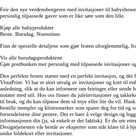
Feir den nye verdensborgeren med invitasjoner til babyshowe
personlig tilpassede gaver som er like søte som den lille.
Kjøp alle babyprodukter
Beste. Bursdag. Noensinne.
Finn de spesielle detaljene som gjør festen uforglemmelig, fr
Vis alle bursdagsproduktene
Gjør postbunken mer personlig med tilpassede invitasjoner og
Den perfekte festen starter med en perfekt invitasjon, og det 
VistaPrint. Vi har et stort utvalg av invitasjoner og kort til 
anledning, slik at du kan informere om feiringer eller sende
notater med stil. Hos oss finner du juleinvitasjoner og takkek
til bruk, og du kan tilpasse dem så mye eller lite du vil. Hus
bestille stempler og klistremerker som sparer deg for tid og s
forsendelsene dine penere. Det er bare å velge design og legge
informasjonen din (ja, så enkelt er det faktisk). Er du ute ette
Designtjenesten vår består av eksperter som står klare til å h
unike bildekort eller invitasjoner.