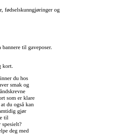
r, fødselskunngjøringer og
a bannere til gaveposer.
 kort.
finner du hos
enhver smak og
 håndskrevne
ort som er klare
k at du også kan
amtidig gjør
 til
r spesielt?
jelpe deg med