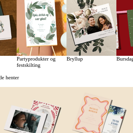
Partyprodukter og
Bryllup
Bursda
festskilting
de henter