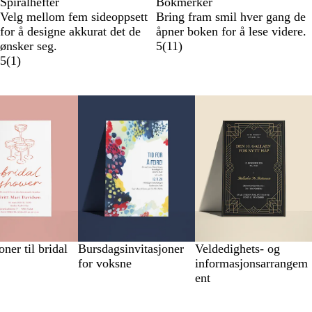
Spiralhefter
Bokmerker
Velg mellom fem sideoppsett
Bring fram smil hver gang de
for å designe akkurat det de
åpner boken for å lese videre.
ønsker seg.
5
(
11
)
5
(
1
)
oner til bridal
Bursdagsinvitasjoner
Veldedighets- og
for voksne
informasjonsarrangem
ent