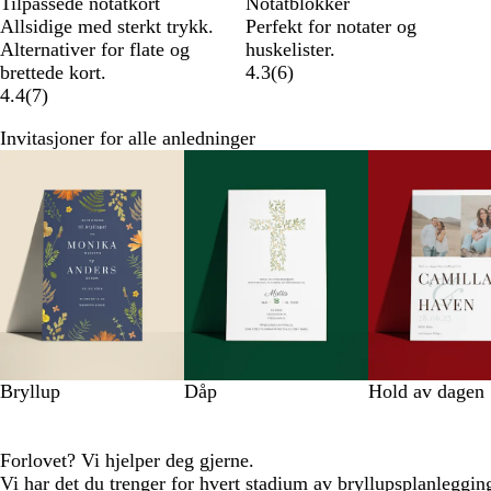
Tilpassede notatkort
Notatblokker
Allsidige med sterkt trykk.
Perfekt for notater og
Alternativer for flate og
huskelister.
brettede kort.
4.3
(
6
)
4.4
(
7
)
Invitasjoner for alle anledninger
Lysbilder
1
til
8
av
8
Bryllup
Dåp
Hold av dagen
Forlovet? Vi hjelper deg gjerne.
Vi har det du trenger for hvert stadium av bryllupsplanleggi