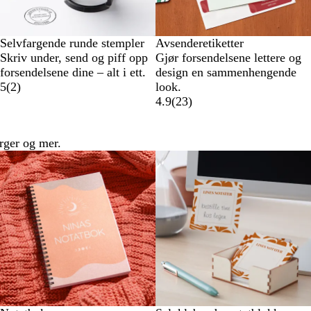
Selvfargende runde stempler
Avsenderetiketter
Skriv under, send og piff opp
Gjør forsendelsene lettere og
forsendelsene dine – alt i ett.
design en sammenhengende
5
(
2
)
look.
4.9
(
23
)
rger og mer.