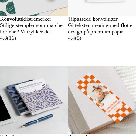
Konvoluttklistremerker
Tilpassede konvolutter
Stilige stempler som matcher
Gi teksten mening med flotte
kortene? Vi trykker det.
design på premium papir.
4.8
(
16
)
4.4
(
5
)