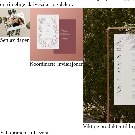
og rimelige skrivesaker og dekor.
Lysbilder
1
til
2
av
Sett av dagen
5
Koordinerte invitasjoner
Viktige produkter til b
Velkommen, lille venn