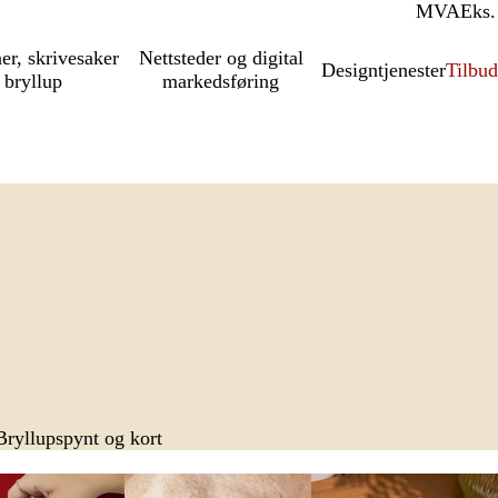
MVA
Inkl.
Eks.
ner, skrivesaker
Nettsteder og digital
Designtjenester
Tilbud
 bryllup
markedsføring
Bryllupspynt og kort