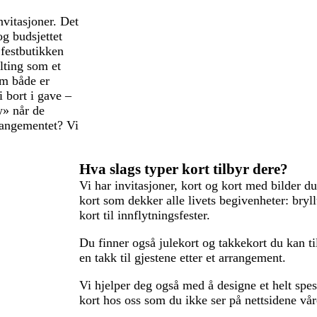
nvitasjoner. Det
og budsjettet
i festbutikken
ilting som et
om både er
 bort i gave –
w» når de
rrangementet? Vi
Hva slags typer kort tilbyr dere?
Vi har invitasjoner, kort og kort med bilder du
kort som dekker alle livets begivenheter: bry
kort til innflytningsfester.
Du finner også julekort og takkekort du kan t
en takk til gjestene etter et arrangement.
Vi hjelper deg også med å designe et helt spesi
kort hos oss som du ikke ser på nettsidene vår