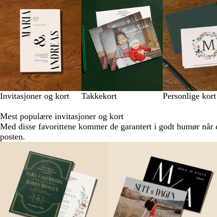
1
til
8
av
8
Invitasjoner og kort
Takkekort
Personlige kort
Mest populære invitasjoner og kort
Med disse favorittene kommer de garantert i godt humør når 
posten.