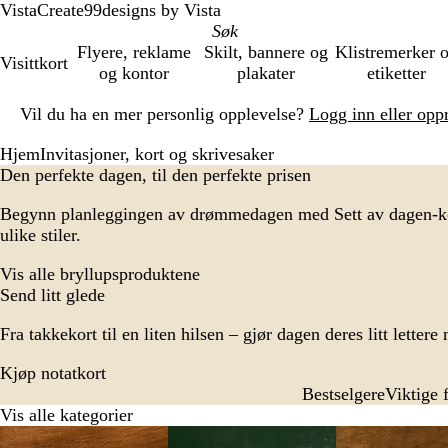
VistaCreate
99designs by Vista
Flyere, reklame
Skilt, bannere og
Klistremerker 
Visittkort
og kontor
plakater
etiketter
Lysbilde
Vil du ha en mer personlig opplevelse?
Logg inn eller opp
1
av
Hjem
Invitasjoner, kort og skrivesaker
1
Den perfekte dagen, til den perfekte prisen
Begynn planleggingen av drømmedagen med Sett av dagen-kor
ulike stiler.
Vis alle bryllupsproduktene
Send litt glede
Fra takkekort til en liten hilsen – gjør dagen deres litt lettere
Kjøp notatkort
Bestselgere
Viktige 
Vis alle kategorier
Lysbilder