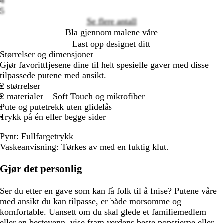
4
5
Se flere antall
Bla gjennom malene våre
Last opp designet ditt
Størrelser og dimensjoner
Gjør favorittfjesene dine til helt spesielle gaver med disse
tilpassede putene med ansikt.
2 størrelser
2 materialer – Soft Touch og mikrofiber
Pute og putetrekk uten glidelås
Trykk på én eller begge sider
Pynt:
Fullfargetrykk
Vaskeanvisning:
Tørkes av med en fuktig klut.
Gjør det personlig
Ser du etter en gave som kan få folk til å fnise? Putene våre
med ansikt du kan tilpasse, er både morsomme og
komfortable. Uansett om du skal glede et familiemedlem
eller en bestevenn, vise fram verdens beste popstjerne eller