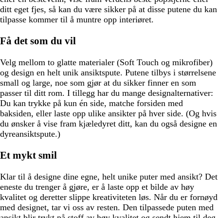
ditt eget fjes, så kan du være sikker på at disse putene du kan
tilpasse kommer til å muntre opp interiøret.
Få det som du vil
Velg mellom to glatte materialer (Soft Touch og mikrofiber)
og design en helt unik ansiktspute. Putene tilbys i størrelsene
small og large, noe som gjør at du sikker finner en som
passer til ditt rom. I tillegg har du mange designalternativer:
Du kan trykke på kun én side, matche forsiden med
baksiden, eller laste opp ulike ansikter på hver side. (Og hvis
du ønsker å vise fram kjæledyret ditt, kan du også designe en
dyreansiktspute.)
Et mykt smil
Klar til å designe dine egne, helt unike puter med ansikt? Det
eneste du trenger å gjøre, er å laste opp et bilde av høy
kvalitet og deretter slippe kreativiteten løs. Når du er fornøyd
med designet, tar vi oss av resten. Den tilpassede puten med
ansikt blir trykt på stoff av høy kvalitet og sendt hjem til deg