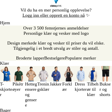
Lysbilde
Vil du ha en mer personlig opplevelse?
1
Logg inn eller opprett en konto nå
✨
av
Hjem
1
Over 3 500 femstjernes anmeldelser
Personlige klær og vesker med logo
Design merkede klær og vesker til priser du vil elske.
Tilgjengelig i et bredt utvalg av stiler og antall.
Broderte lapper
Bestselgere
Populære merker
Klær
Lysbilder
1
til
3
T-
Pikétr
Hetteg
Trenin
Jakker
Forkl
Dress
Tilbeh
Bukse
av
skjorte
øyer
ensere
gsklær
ær
kjorter
ør til
r og
9
r
og
klær
shorts
genser
e
Bager