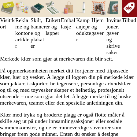
Lysbilder
1
til
3
Visittk
Rekla
Skilt,
Etikett
Embal
Kamp
Hjem
Invitas
Tilbud
av
ort
me og
banner
er og
lasje
anjepr
og
joner,
9
kontor
e og
lapper
odukte
gaver
gaver
artikle
plakat
r
og
r
er
skrive
saker
Merkede klær som gjør at merkevaren din blir sett.
Få oppmerksomheten merket ditt fortjener med tilpassede
klær, luer og vesker. Å legge til logoen din på merkede klær
som jakker, t-skjorter, hettegensere, personlige arbeidsklær
og til og med tøyvesker skaper et helhetlig, profesjonelt
utseende – noe som gjør det lett å legge merke til og huske
merkevaren, teamet eller den spesielle anledningen din.
Klær med trykk og broderte plagg er også flotte måter å
skille seg ut på under innsamlingsaksjoner eller sosiale
sammenkomster, og de er minneverdige suvenirer som
bringer frem gode minner. Enten du ønsker å designe