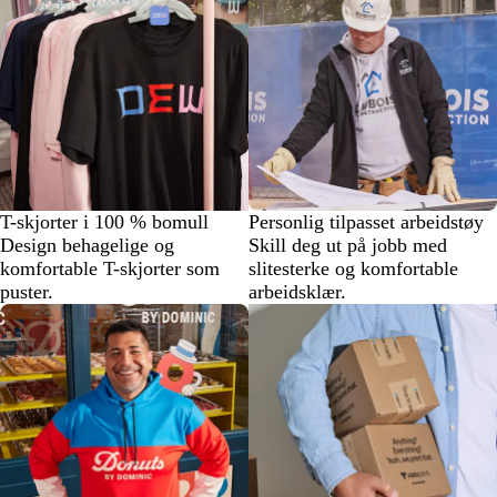
T-skjorter i 100 % bomull
Personlig tilpasset arbeidstøy
Design behagelige og
Skill deg ut på jobb med
komfortable T-skjorter som
slitesterke og komfortable
puster.
arbeidsklær.