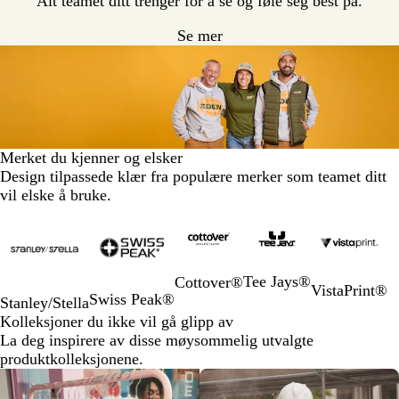
Alt teamet ditt trenger for å se og føle seg best på.
Se mer
Merket du kjenner og elsker
Design tilpassede klær fra populære merker som teamet ditt
vil elske å bruke.
Lysbilder
1
til
2
Tee Jays®
Cottover®
av
VistaPrint®
Swiss Peak®
Stanley/Stella
5
Kolleksjoner du ikke vil gå glipp av
La deg inspirere av disse møysommelig utvalgte
produktkolleksjonene.