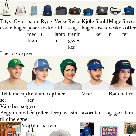
Lysbilder
1
til
Tøyv
Gym
papir
Rygg
Veske
Reise
Kjøle
Skuld
Mage
Stress
3
esker
bager
poser
sekke
r til
- og
bager
erves
veske
koffer
av
med
r
lapto
trenin
ker
r
ter
10
logo
p
gsves
ker
Luer og capser
Lysbilder
1
til
3
av
5
Reklamecap
Reklamecap
Luer
Visir
Bøttehatter
ser
ser
Våre bestselgere
Begynn med én (eller flere) av våre favoritter – og gjør dem
til dine egne.
Lysbilder
Nye alternativer
Nye alternativer
1