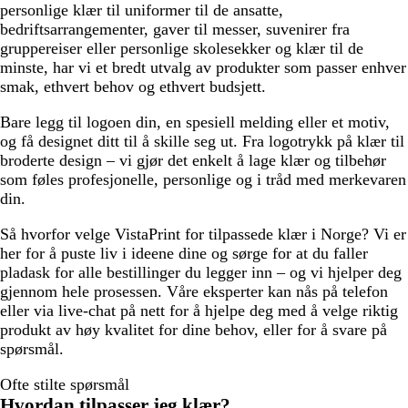
personlige klær til uniformer til de ansatte,
bedriftsarrangementer, gaver til messer, suvenirer fra
gruppereiser eller personlige skolesekker og klær til de
minste, har vi et bredt utvalg av produkter som passer enhver
smak, ethvert behov og ethvert budsjett.
Bare legg til logoen din, en spesiell melding eller et motiv,
og få designet ditt til å skille seg ut. Fra logotrykk på klær til
broderte design – vi gjør det enkelt å lage klær og tilbehør
som føles profesjonelle, personlige og i tråd med merkevaren
din.
Så hvorfor velge VistaPrint for tilpassede klær i Norge? Vi er
her for å puste liv i ideene dine og sørge for at du faller
pladask for alle bestillinger du legger inn – og vi hjelper deg
gjennom hele prosessen. Våre eksperter kan nås på telefon
eller via live-chat på nett for å hjelpe deg med å velge riktig
produkt av høy kvalitet for dine behov, eller for å svare på
spørsmål.
Ofte stilte spørsmål
Hvordan tilpasser jeg klær?