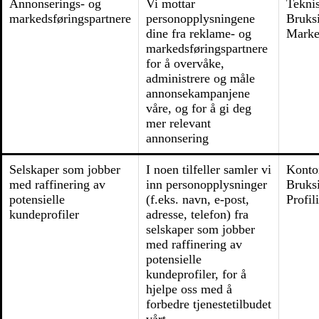
Annonserings- og
Vi mottar
Tekni
markedsføringspartnere
personopplysningene
Bruks
dine fra reklame- og
Marke
markedsføringspartnere
for å overvåke,
administrere og måle
annonsekampanjene
våre, og for å gi deg
mer relevant
annonsering
Selskaper som jobber
I noen tilfeller samler vi
Konto
med raffinering av
inn personopplysninger
Bruks
potensielle
(f.eks. navn, e-post,
Profil
kundeprofiler
adresse, telefon) fra
selskaper som jobber
med raffinering av
potensielle
kundeprofiler, for å
hjelpe oss med å
forbedre tjenestetilbudet