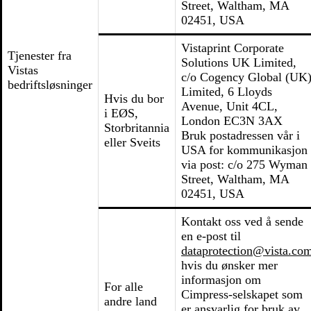
Street, Waltham, MA
02451, USA
Vistaprint Corporate
Tjenester fra
Solutions UK Limited,
Vistas
c/o Cogency Global (UK
bedriftsløsninger
Limited, 6 Lloyds
Hvis du bor
Avenue, Unit 4CL,
i EØS,
London EC3N 3AX
Storbritannia
Bruk postadressen vår i
eller Sveits
USA for kommunikasjon
via post: c/o 275 Wyman
Street, Waltham, MA
02451, USA
Kontakt oss ved å sende
en e-post til
dataprotection@vista.co
hvis du ønsker mer
informasjon om
For alle
Cimpress-selskapet som
andre land
er ansvarlig for bruk av