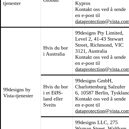
Globalt
tjenester
Kypros
Kontakt oss ved å sende
en e-post til
dataprotection@vista.co
99designs Pty Limited,
Level 2, 41-43 Stewart
Street, Richmond, VIC
Hvis du bor
3121, Australia
i Australia
Kontakt oss ved å sende
en e-post til
dataprotection@vista.co
99designs GmbH,
Hvis du bor
Charlottenburg Salzufer
99designs by
i et EØS-
6, 10587 Berlin, Tysklan
Vista-tjenester
land eller
Kontakt oss ved å sende
Sveits
en e-post til
dataprotection@vista.co
99designs LLC, 275
Wyman Street, Waltham,