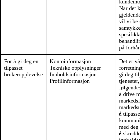
kundeint
Når det 
gjeldend
vil vi be
samtykke 
spesifikk
behandlin
på forhå
For å gi deg en
Kontoinformasjon
Det er vå
tilpasset
Tekniske opplysninger
forretnin
brukeropplevelse
Innholdsinformasjon
gi deg ti
Profilinformasjon
tjenester
følgende
å drive 
markedsf
markedsu
å tilpasse
kommuni
med deg
å skredd