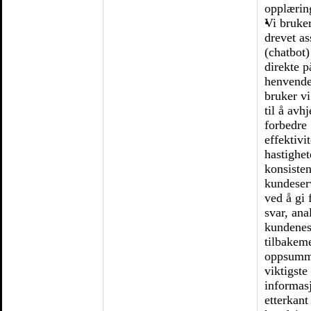
opplærin
Vi bruke
drevet as
(chatbot)
direkte p
henvendel
bruker v
til å avh
forbedre
effektivi
hastighe
konsisten
kundeser
ved å gi f
svar, ana
kundene
tilbakem
oppsumm
viktigste
informas
etterkant