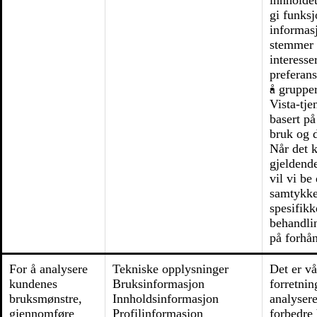
innholdet
gi funksj
informas
stemmer 
interesse
preferans
å gruppe
Vista-tje
basert på
bruk og 
Når det 
gjeldend
vil vi be
samtykke 
spesifikk
behandlin
på forhå
For å analysere
Tekniske opplysninger
Det er vå
kundenes
Bruksinformasjon
forretnin
bruksmønstre,
Innholdsinformasjon
analysere
gjennomføre
Profilinformasjon
forbedre 