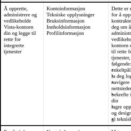
Å opprette,
Kontoinformasjon
Dette er
administrere og
Tekniske opplysninger
for å opp
vedlikeholde
Bruksinformasjon
kontrakt
Vista-kontoen
Innholdsinformasjon
deg om å
din og legge til
Profilinformasjon
administ
rette for
vedlikeho
integrerte
kontoen 
tjenester
til rette 
tjenester
følgende
enkeltpå
la deg l
navigere
nettsted
bekrefte 
din
lagre opp
og desig
gi teknis