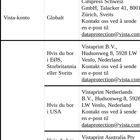
Cimpress Schweiz
GmbH, Talacker 41, 800
Zürich, Sveits
Vista-konto
Globalt
Kontakt oss ved å sende
en e-post til
dataprotection@vista.co
Vistaprint B.V.,
Hvis du bor
Hudsonweg 8, 5928 LW
i EØS,
Venlo, Nederland
Storbritannia
Kontakt oss ved å sende
eller Sveits
en e-post til
dataprotection@vista.co
Vistaprint Netherlands
B.V., Hudsonweg 8, 592
Hvis du bor
LW Venlo, Nederland
i USA
Kontakt oss ved å sende
en e-post til
dataprotection@vista.co
Vistaprint Australia Pty