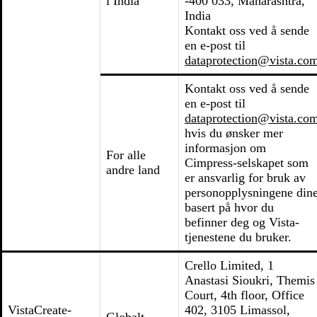
i India
-400 033, Maharashtra,
India
Kontakt oss ved å sende
en e-post til
dataprotection@vista.co
Kontakt oss ved å sende
en e-post til
dataprotection@vista.co
hvis du ønsker mer
informasjon om
For alle
Cimpress-selskapet som
andre land
er ansvarlig for bruk av
personopplysningene din
basert på hvor du
befinner deg og Vista-
tjenestene du bruker.
Crello Limited, 1
Anastasi Sioukri, Themis
Court, 4th floor, Office
VistaCreate-
402, 3105 Limassol,