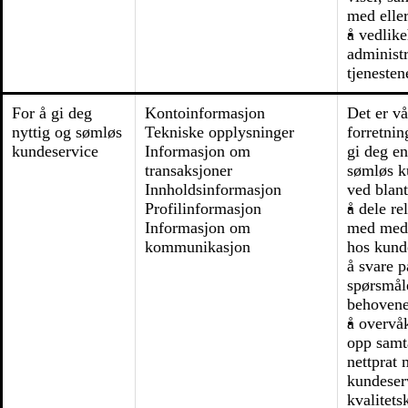
med eller
å vedlik
administ
tjenesten
For å gi deg
Kontoinformasjon
Det er vå
nyttig og sømløs
Tekniske opplysninger
forretnin
kundeservice
Informasjon om
gi deg en
transaksjoner
sømløs k
Innholdsinformasjon
ved blant
Profilinformasjon
å dele re
Informasjon om
med med
kommunikasjon
hos kund
å svare p
spørsmål
behovene
å overvåk
opp samt
nettprat
kundeser
kvalitets