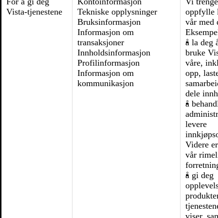
For å gi deg
Kontoinformasjon
Vi trenge
Vista-tjenestene
Tekniske opplysninger
oppfylle
Bruksinformasjon
vår med 
Informasjon om
Eksempe
transaksjoner
å la deg 
Innholdsinformasjon
bruke Vis
Profilinformasjon
våre, ink
Informasjon om
opp, last
kommunikasjon
samarbei
dele inn
å behand
administ
levere
innkjøps
Videre e
vår rimel
forretnin
å gi deg
opplevel
produkte
tjenesten
viser, s