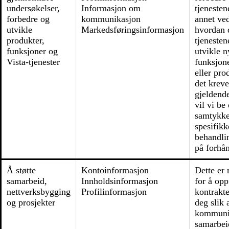
undersøkelser,
Informasjon om
tjenesten
forbedre og
kommunikasjon
annet ved
utvikle
Markedsføringsinformasjon
hvordan 
produkter,
tjenesten
funksjoner og
utvikle n
Vista-tjenester
funksjone
eller pro
det kreve
gjeldend
vil vi be
samtykke 
spesifikk
behandlin
på forhå
Å støtte
Kontoinformasjon
Dette er
samarbeid,
Innholdsinformasjon
for å opp
nettverksbygging
Profilinformasjon
kontrakt
og prosjekter
deg slik 
kommuni
samarbei