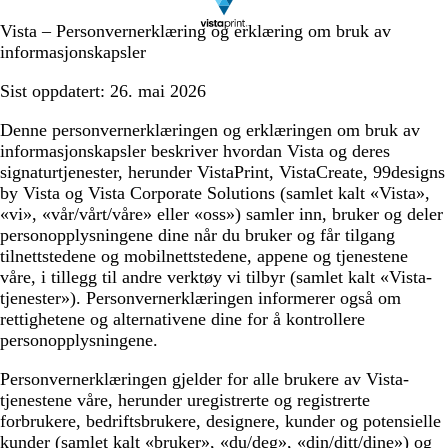
Vista – Personvernerklæring og erklæring om bruk av
informasjonskapsler
Sist oppdatert:
26. mai 2026
Denne
personvernerklæringen og erklæringen om bruk av
informasjonskapsler
beskriver hvordan Vista og deres
signaturtjenester, herunder VistaPrint, VistaCreate, 99designs
by Vista og Vista Corporate Solutions (samlet kalt
«Vista»,
«vi», «vår/vårt/våre» eller «oss»
) samler inn, bruker og deler
personopplysningene dine når du bruker og får tilgang
til
nettstedene og mobilnettstedene
,
appene
og tjenestene
våre, i tillegg til andre verktøy vi tilbyr (samlet kalt
«Vista-
tjenester»
). Personvernerklæringen informerer også om
rettighetene og alternativene dine for å kontrollere
personopplysningene.
Personvernerklæringen gjelder for alle brukere av Vista-
tjenestene våre, herunder uregistrerte og registrerte
forbrukere, bedriftsbrukere, designere, kunder og potensielle
kunder (samlet kalt
«bruker», «du/deg», «din/ditt/dine»
) og