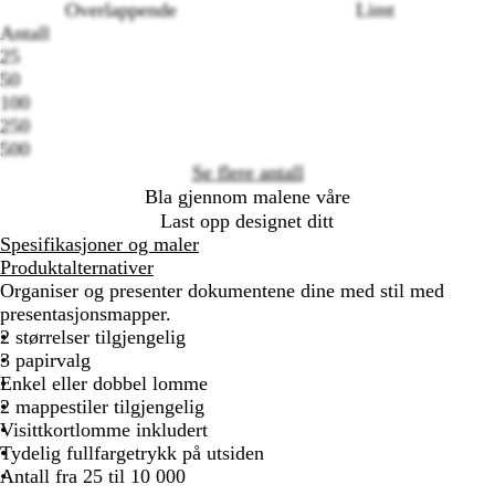
Overlappende
Limt
Antall
Loading
25
options
50
100
250
500
Se flere antall
Bla gjennom malene våre
Last opp designet ditt
Spesifikasjoner og maler
Produktalternativer
Organiser og presenter dokumentene dine med stil med
presentasjonsmapper.
2 størrelser tilgjengelig
3 papirvalg
Enkel eller dobbel lomme
2 mappestiler tilgjengelig
Visittkortlomme inkludert
Tydelig fullfargetrykk på utsiden
Antall fra 25 til 10 000