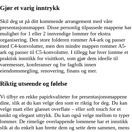
Gjør et varig inntrykk
Skil deg ut på ditt kommende arrangement med våre
presentasjonsmapper. Disse personlig tilpassede mappene har
mulighet for 1 eller 2 innvendige lommer for ekstra
organisering. Den store folderen rommer A4-ark og passer
med C4-konvolutter, men den mindre mappen rommer A5-
ark og passer til C5-konvolutter. I tillegg har hver lomme et
praktisk innstikk for visittkort, som gjør dem ideelle til
varemesser, konferanser og for fagfolk innen
eiendomsmegling, renovering, finans og mer.
Riktig utseende og følelse
Vi tilbyr en rekke papirkvaliteter for presentasjonsmappene
dine, slik at du kan velge den som er riktig for deg. Du kan
velge matt eller glanset overflate – eller soft touch for et
unikt og elegant uttrykk. Du kan også velge mellom to typer
lommer. De rimelige overlappende lommene har et innstikk
slik at du enkelt kan brette dem og sette dem sammen, mens