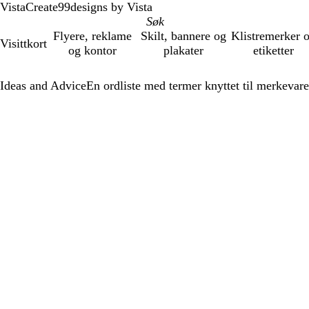
VistaCreate
99designs by Vista
Flyere, reklame
Skilt, bannere og
Klistremerker 
Visittkort
og kontor
plakater
etiketter
Ideas and Advice
En ordliste med termer knyttet til merkevare