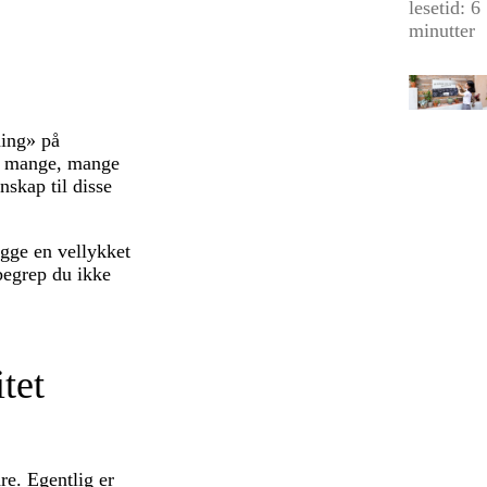
lesetid: 6
minutter
ding» på
es mange, mange
skap til disse
ygge en vellykket
begrep du ikke
tet
e. Egentlig er