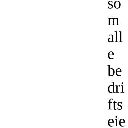
so
m
all
e
be
dri
fts
eie