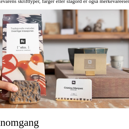
rens skrifttyper, farger eller slagord er også merkevareeien
nnomgang