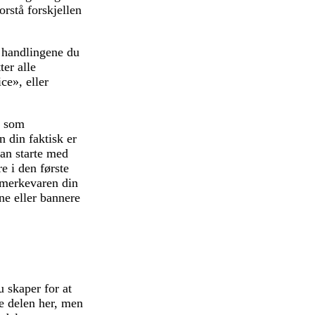
orstå forskjellen
 handlingene du
er alle
ce», eller
s som
 din faktisk er
an starte med
e i den første
 merkevaren din
ne eller bannere
u skaper for at
ge delen her, men