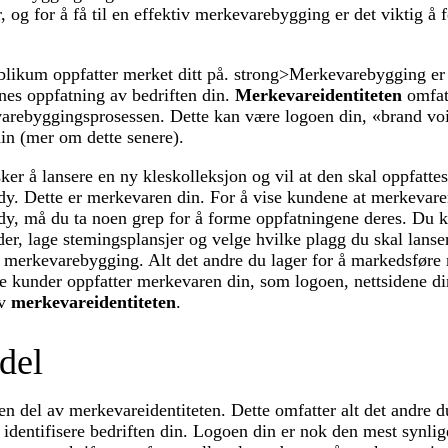
, og for å få til en effektiv merkevarebygging er det viktig å f
blikum oppfatter merket ditt på. strong>Merkevarebygging er
nes oppfatning av bedriften din.
Merkevareidentiteten
omfatt
varebyggingsprosessen. Dette kan være logoen din, «brand voi
din (mer om dette senere).
ker å lansere en ny kleskolleksjon og vil at den skal oppfatte
y. Dette er merkevaren din. For å vise kundene at merkevaren
y, må du ta noen grep for å forme oppfatningene deres. Du k
er, lage stemingsplansjer og velge hvilke plagg du skal lanser
s merkevarebygging. Alt det andre du lager for å markedsføre
e kunder oppfatter merkevaren din, som logoen, nettsidene di
av
merkevareidentiteten
.
del
n del av merkevareidentiteten. Dette omfatter alt det andre d
 identifisere bedriften din. Logoen din er nok den mest synli