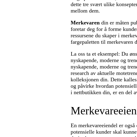
dette tre svært ulike konsepter
mellom dem.
Merkevaren
din er måten pu
foretar deg for å forme kunde
ressursene du skaper i merke
fargepaletten til merkevaren 
La oss ta et eksempel: Du øns
nyskapende, moderne og trend
nyskapende, moderne og trend
research av aktuelle motetrend
kolleksjonen din. Dette kalle
og påvirke hvordan potensiell
i nettbutikken din, er en del 
Merkevareeien
En merkevareeiendel er også e
potensielle kunder skal kunne