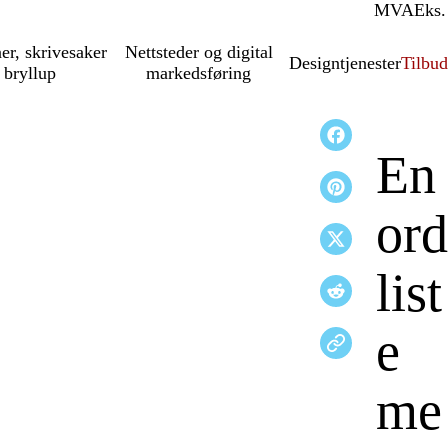
MVA
Inkl.
Eks.
ner, skrivesaker
Nettsteder og digital
Designtjenester
Tilbud
 bryllup
markedsføring
En
ord
list
e
me