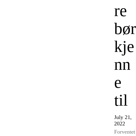
re
bør
kje
nn
e
til
July 21,
2022
Forventet