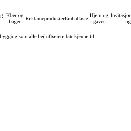
og
Klær og
Hjem og
Invitasjo
Reklameprodukter
Emballasje
bager
gaver
og
bygging som alle bedriftseiere bør kjenne til