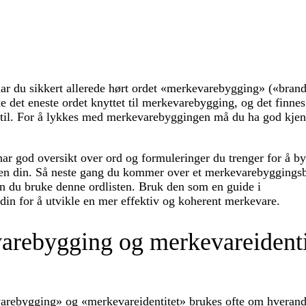
har du sikkert allerede hørt ordet «merkevarebygging» («bran
ke det eneste ordet knyttet til merkevarebygging, og det finn
 til. For å lykkes med merkevarebyggingen må du ha god kjenn
ar god oversikt over ord og formuleringer du trenger for å b
ften din. Så neste gang du kommer over et merkevarebyggings
kan du bruke denne ordlisten. Bruk den som en guide i
in for å utvikle en mer effektiv og koherent merkevare.
arebygging og merkevareidenti
rebygging» og «merkevareidentitet» brukes ofte om hverandr