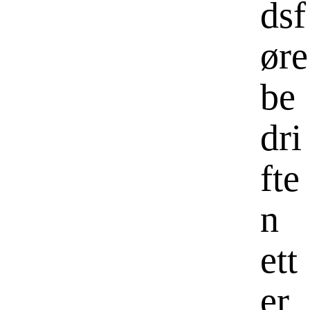
dsf
øre
be
dri
fte
n
ett
er