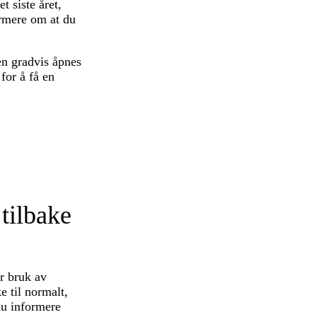
t siste året,
ormere om at du
den gradvis åpnes
for å få en
 tilbake
or bruk av
e til normalt,
du informere