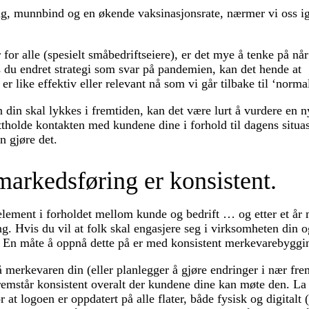
ing, munnbind og en økende vaksinasjonsrate, nærmer vi oss i
for alle (spesielt småbedriftseiere), er det mye å tenke på når
 du endret strategi som svar på pandemien, kan det hende at
 like effektiv eller relevant nå som vi går tilbake til ‘norma
 din skal lykkes i fremtiden, kan det være lurt å vurdere en n
ttholde kontakten med kundene dine i forhold til dagens situa
n gjøre det.
 markedsføring er konsistent.
ig element i forholdet mellom kunde og bedrift … og etter et år
ang. Hvis du vil at folk skal engasjere seg i virksomheten din 
eg. En måte å oppnå dette på er med konsistent merkevarebyggi
å merkevaren din (eller planlegger å gjøre endringer i nær fre
remstår konsistent overalt der kundene dine kan møte den. La 
r at logoen er oppdatert på alle flater, både fysisk og digitalt