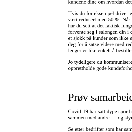
kundene dine om hvordan det 
Hvis du for eksempel driver e
vært redusert med 50 %. Når r
har du sett at det faktisk fu
forvente seg i salongen din 
et sjokk på kunder som ikke 
deg for å satse videre med red
lenger er like enkelt å bestil
Jo tydeligere du kommunisere
opprettholde gode kundeforho
Prøv samarbeid
Covid-19 har satt dype spor h
sammen med andre … og styr
Se etter bedrifter som har s