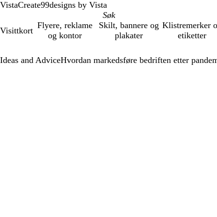
VistaCreate
99designs by Vista
Flyere, reklame
Skilt, bannere og
Klistremerker 
Visittkort
og kontor
plakater
etiketter
Ideas and Advice
Hvordan markedsføre bedriften etter pande