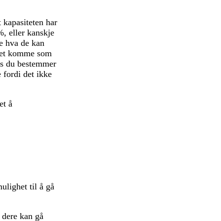
 kapasiteten har
%, eller kanskje
te hva de kan
 det komme som
vis du bestemmer
 fordi det ikke
et å
lighet til å gå
 dere kan gå