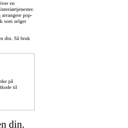
iver en
nteriørtjenester.
g arrangere pop-
kk som selger
en din. Så bruk
enke på
tkode til
n din.