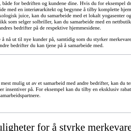
 både for bedriften og kundene dine. Hvis du for eksempel dr
e med en interiørarkitekt og begynne å tilby komplette hjemi
kologisk juice, kan du samarbeide med et lokalt yogasenter o
tikk som selger solbriller, kan du samarbeide med en nettbuti
ndres bedrifter på de respektive hjemmesidene.
e å nå ut til nye kunder på, samtidig som du styrker merkevar
 andre bedrifter du kan tjene på å samarbeide med.
e mest mulig ut av et samarbeid med andre bedrifter, kan du t
r insentiver på. For eksempel kan du tilby en eksklusiv rabat
amarbeidspartnere.
ligheter for å styrke merkevare