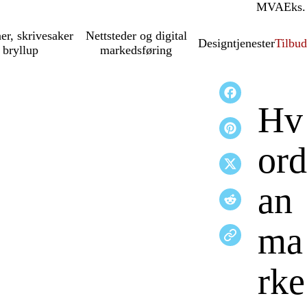
MVA
Inkl.
Eks.
ner, skrivesaker
Nettsteder og digital
Designtjenester
Tilbud
 bryllup
markedsføring
Hv
ord
an
ma
rke