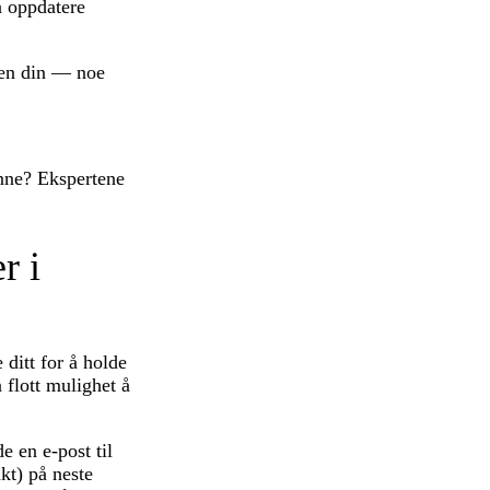
å oppdatere
ten din — noe
ynne? Ekspertene
r i
 ditt for å holde
 flott mulighet å
e en e-post til
kt) på neste