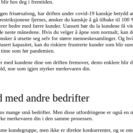
blir hos deg i fremtiden.
gen frisørsalong, har driften under covid-19 kanskje betydd at
estriksjonene fjernes, ønsker du kanskje å gå tilbake til 100 
ngerer bedre med færre kunder. Uansett bør du la kundene få vi
i de neste månedene. Hvis du velger å åpne som normalt, kan
ønsker å utsette seg selv for større menneskesamlinger. Og h
usert kapasitet, kan du riskiere frustrerte kunder som blir sure
le time som før pandemien.
r med kundene dine om driften fremover, desto enklere blir d
ld, noe som igjen styrker merkevaren din.
 med andre bedrifter
os mange små bedrifter. Men disse utfordringene er også en mu
ke merkevaren din i den samme prosessen.
amme kundegruppe, men ikke er direkte konkurrenter, og se om