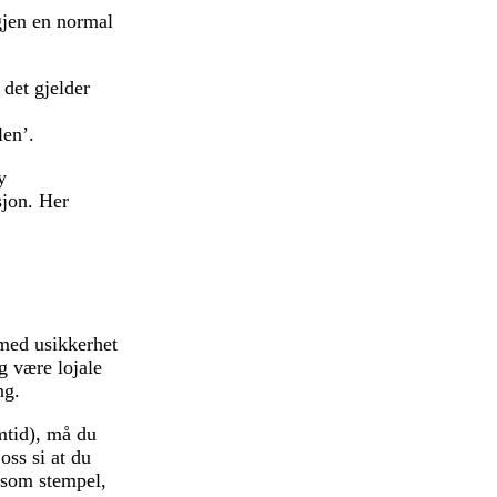
gjen en normal
 det gjelder
len’.
y
sjon. Her
 med usikkerhet
og være lojale
ng.
mtid), må du
oss si at du
 (som stempel,