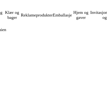
og
Klær og
Hjem og
Invitasjo
Reklameprodukter
Emballasje
bager
gaver
og
mien