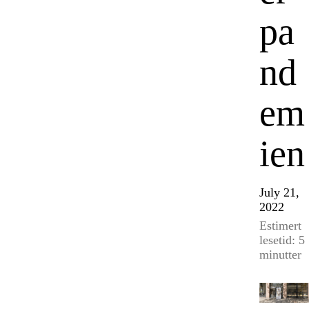
pa
nd
em
ien
July 21,
2022
Estimert
lesetid: 5
minutter