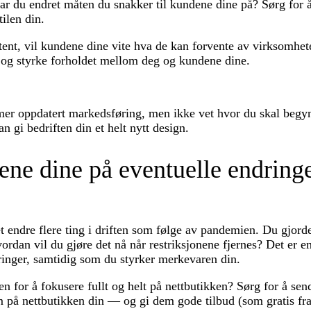
Har du endret måten du snakker til kundene dine på? Sørg for 
tilen din.
tent, vil kundene dine vite hva de kan forvente av virksomhe
it og styrke forholdet mellom deg og kundene dine.
t mer oppdatert markedsføring, men ikke vet hvor du skal beg
n gi bedriften din et helt nytt design.
ne dine på eventuelle endringe
t endre flere ting i driften som følge av pandemien. Du gjorde
dan vil du gjøre det nå når restriksjonene fjernes? Det er en
inger, samtidig som du styrker merkevaren din.
n for å fokusere fullt og helt på nettbutikken? Sørg for å send
 på nettbutikken din — og gi dem gode tilbud (som gratis fra