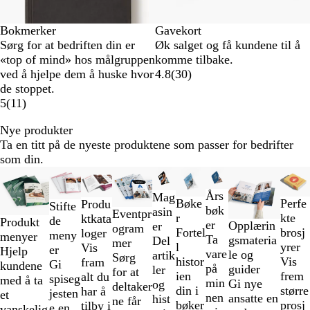
Bokmerker
Gavekort
Sørg for at bedriften din er
Øk salget og få kundene til å
«top of mind» hos målgruppen
komme tilbake.
ved å hjelpe dem å huske hvor
4.8
(
30
)
de stoppet.
5
(
11
)
Nye produkter
Ta en titt på de nyeste produktene som passer for bedrifter
som din.
Lysbilder
Nyhet
Nyhet
1
Års
Mag
til
Bøke
Perfe
Produ
Stifte
bøk
asin
Eventpr
2
r
kte
ktkata
de
Produkt
er
Opplærin
er
ogram
av
Fortel
brosj
loger
meny
menyer
Ta
gsmateria
Del
mer
9
l
yrer
Vis
er
Hjelp
vare
le og
artik
Sørg
histor
Vis
fram
Gi
kundene
på
guider
ler
for at
ien
frem
alt du
spiseg
med å ta
min
Gi nye
og
deltaker
din i
større
har å
jesten
et
nen
ansatte en
hist
ne får
bøker
prosj
tilby i
e en
vanskelig