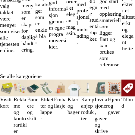
e i
god start
orier
god
med
ekter
katalo
meny
valg
egn
med
i et
informa
profe
i et
ger
som
takket
e
opplæring
eleg
sjon
sjonel
slitest
som
er
være
stud
smateriell
ant
gjenno
l
erkt
er
skapt
menyer
entå
som
mag
m egne
innbi
og
enkle
for
som viser
rbø
ligger
asin.
progra
nding
elega
å bla
daglig
alle
ker.
flatt og
moversi
.
nt
i.
håndt
tjenesten
kan
kter.
hefte.
ering.
e dine.
brukes
som
referanse.
Se alle kategoriene
Lysbilder
1
til
Visitt
Rekla
Bann
Etiket
Emba
Klær
Kamp
Invita
Hjem
Tilbu
3
kort
me
ere
ter og
llasje
og
anjep
sjoner
og
d
av
og
og
lappe
bager
roduk
,
gaver
10
konto
skilt
r
ter
gaver
rartikl
og
er
skrive