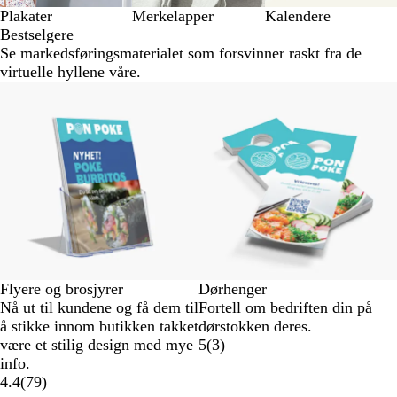
Plakater
Merkelapper
Kalendere
Bestselgere
Se markedsføringsmaterialet som forsvinner raskt fra de
virtuelle hyllene våre.
Flyere og brosjyrer
Dørhenger
Nå ut til kundene og få dem til
Fortell om bedriften din på
å stikke innom butikken takket
dørstokken deres.
være et stilig design med mye
5
(
3
)
info.
4.4
(
79
)