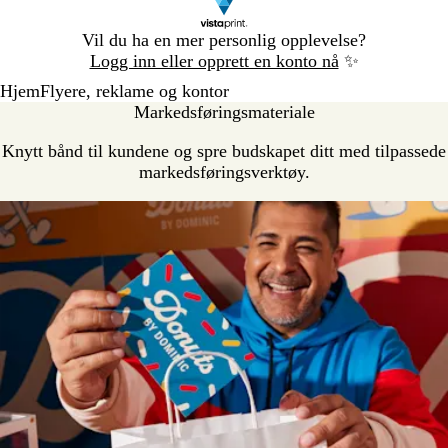
Lysbilde
Vil du ha en mer personlig opplevelse?
1
Logg inn eller opprett en konto nå
✨
av
Hjem
Flyere, reklame og kontor
1
Markedsføringsmateriale
Knytt bånd til kundene og spre budskapet ditt med tilpassede
markedsføringsverktøy.