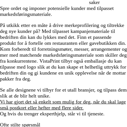
saker
Spre ordet og imponer potensielle kunder med tilpasset
markedsføringsmateriale.
På utkikk etter en måte å drive merkeprofilering og tiltrekke
deg nye kunder på? Med tilpasset kampanjemateriale til
bedriften din kan du lykkes med det. Finn et passende
produkt for å fortelle om restauranten eller gavebutikken din.
Kom forberedt til forretningsmøter, messer, arrangementer og
mer med matchende markedsføringsmateriale som skiller deg
fra konkurrentene. VistaPrint tilbyr også emballasje du kan
tilpasse med logo slik at du kan skape et helhetlig uttrykk for
bedriften din og gi kundene en unik opplevelse når de mottar
pakker fra deg.
Se alle designene vi tilbyr for et utall bransjer, og tilpass dem
slik at de blir helt unike.
Vi har gjort det så enkelt som mulig for deg, når du skal lage
små postkort eller hefter med flere sider.
Og hvis du trenger eksperthjelp, står vi til tjeneste.
Ofte stilte spørsmål