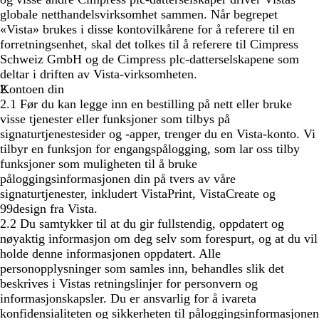
globale netthandelsvirksomhet sammen. Når begrepet
«Vista» brukes i disse kontovilkårene for å referere til en
forretningsenhet, skal det tolkes til å referere til Cimpress
Schweiz GmbH og de Cimpress plc-datterselskapene som
deltar i driften av Vista-virksomheten.
Kontoen din
2.1 Før du kan legge inn en bestilling på nett eller bruke
visse tjenester eller funksjoner som tilbys på
signaturtjenestesider og -apper, trenger du en Vista-konto. Vi
tilbyr en funksjon for engangspålogging, som lar oss tilby
funksjoner som muligheten til å bruke
påloggingsinformasjonen din på tvers av våre
signaturtjenester, inkludert VistaPrint, VistaCreate og
99design fra Vista.
2.2 Du samtykker til at du gir fullstendig, oppdatert og
nøyaktig informasjon om deg selv som forespurt, og at du vil
holde denne informasjonen oppdatert. Alle
personopplysninger som samles inn, behandles slik det
beskrives i Vistas retningslinjer for personvern og
informasjonskapsler. Du er ansvarlig for å ivareta
konfidensialiteten og sikkerheten til påloggingsinformasjonen