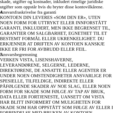
skade, utgifter og kostnader, inkludert rimelige juridiske
utgifter som oppstår hvis du bryter disse kontovilkårene.
Ansvarsfraskrivelse fra garanti
KONTOEN DIN LEVERES «SOM DEN ER», UTEN
NOEN FORM FOR UTTRYKT ELLER INNFORSTÅTT
GARANTI, INKLUDERT, MEN IKKE BEGRENSET TIL,
GARANTIER OM SALGBARHET, EGNETHET TIL ET
BESTEMT FORMÅL ELLER UKRENKELIGHET. DU
ERKJENNER AT DRIFTEN AV KONTOEN KANSKJE
IKKE ER FRI FOR AVBRUDD ELLER FEIL.
Ansvarsbegrensning
VERKEN VISTA, LISENSHAVERNE,
LEVERANDØRENE, SELGERNE, LEDERNE,
DIREKTØRENE, DE ANSATTE ELLER AGENTER ER
UNDER NOEN OMSTENDIGHETER ANSVARLIGE FOR
SPESIELLE, TILFELDIGE, INDIREKTE ELLER
PÅFØLGENDE SKADER AV NOE SLAG, ELLER NOEN
FORM FOR SKADE SOM FØLGE AV TAP AV BRUK,
DATA ELLER FORTJENESTE, UANSETT OM VISTA
HAR BLITT INFORMERT OM MULIGHETEN FOR
SKADE SOM HAR OPPSTÅTT SOM FØLGE AV ELLER I
FORBINDELSE MED BRUKEN AV KONTOEN,