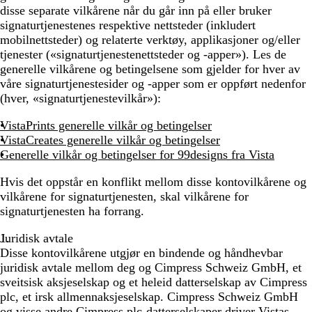
disse separate vilkårene når du går inn på eller bruker
signaturtjenestenes respektive nettsteder (inkludert
mobilnettsteder) og relaterte verktøy, applikasjoner og/eller
tjenester («signaturtjenestenettsteder og -apper»). Les de
generelle vilkårene og betingelsene som gjelder for hver av
våre signaturtjenestesider og -apper som er oppført nedenfor
(hver, «signaturtjenestevilkår»):
VistaPrints generelle vilkår og betingelser
VistaCreates generelle vilkår og betingelser
Generelle vilkår og betingelser for 99designs fra Vista
Hvis det oppstår en konflikt mellom disse kontovilkårene og
vilkårene for signaturtjenesten, skal vilkårene for
signaturtjenesten ha forrang.
Juridisk avtale
Disse kontovilkårene utgjør en bindende og håndhevbar
juridisk avtale mellom deg og Cimpress Schweiz GmbH, et
sveitsisk aksjeselskap og et heleid datterselskap av Cimpress
plc, et irsk allmennaksjeselskap. Cimpress Schweiz GmbH
og visse andre Cimpress plc-datterselskaper driver Vistas