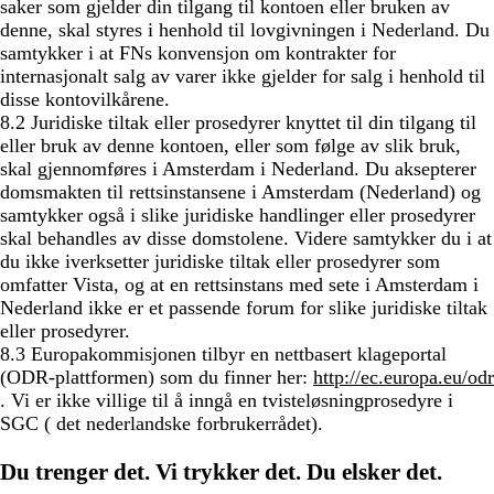
saker som gjelder din tilgang til kontoen eller bruken av
denne, skal styres i henhold til lovgivningen i Nederland. Du
samtykker i at FNs konvensjon om kontrakter for
internasjonalt salg av varer ikke gjelder for salg i henhold til
disse kontovilkårene.
8.2 Juridiske tiltak eller prosedyrer knyttet til din tilgang til
eller bruk av denne kontoen, eller som følge av slik bruk,
skal gjennomføres i Amsterdam i Nederland. Du aksepterer
domsmakten til rettsinstansene i Amsterdam (Nederland) og
samtykker også i slike juridiske handlinger eller prosedyrer
skal behandles av disse domstolene. Videre samtykker du i at
du ikke iverksetter juridiske tiltak eller prosedyrer som
omfatter Vista, og at en rettsinstans med sete i Amsterdam i
Nederland ikke er et passende forum for slike juridiske tiltak
eller prosedyrer.
8.3 Europakommisjonen tilbyr en nettbasert klageportal
(ODR-plattformen) som du finner her:
http://ec.europa.eu/odr
. Vi er ikke villige til å inngå en tvisteløsningprosedyre i
SGC ( det nederlandske forbrukerrådet).
Du trenger det. Vi trykker det. Du elsker det.