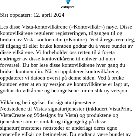
Sist oppdatert: 12. april 2024
Les disse Vista-kontovilkårene («Kontovilkår») nøye. Disse
kontovilkårene regulerer registreringen, tilgangen til og
bruken av Vista-kontoen din («Konto»). Ved å registrere deg,
få tilgang til eller bruke kontoen godtar du å være bundet av
disse vilkårene. Vi forbeholder oss retten til å foreta
endringer av disse kontovilkårene til enhver tid uten
forvarsel. Du bør lese disse kontovilkårene hver gang du
bruker kontoen din. Når vi oppdaterer kontovilkårene,
oppdaterer vi datoen øverst på denne siden. Ved å bruke
kontoen etter at en ny versjon av kontovilkårene er lagt ut,
godtar du vilkårene og betingelsene for en slik ny versjon.
Vilkår og betingelser for signaturtjenestene
Nettstedene til Vistas signaturtjenester (inkludert VistaPrint,
VistaCreate og 99designs fra Vista) og produktene og
tjenestene som er omtalt og tilgjengelig på disse
signaturtjenestenes nettsteder er underlagt deres egne
generelle vilkår og betingelser. Du godtar å være bundet av