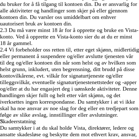
du bruker for å få tilgang til kontoen din. Du er ansvarlig for
alle aktiviteter og handlinger som skjer på eller gjennom
kontoen din. Du varsler oss umiddelbart om enhver
uautorisert bruk av kontoen din.
2.3 Du må være minst 18 år for å opprette og bruke en Vista-
konto. Ved å opprette en Vista-konto sier du at du er minst
18 år gammel.
2.4 Vi forbeholder oss retten til, etter eget skjønn, midlertidig
eller permanent å suspendere og/eller avslutte tjenesten vår
til deg og/eller kontoen din når som helst og av hvilken som
helst grunn, inkludert, uten begrensning, ditt brudd på disse
kontovilkårene, evt. vilkår for signaturtjeneste og/eller
tilleggsvilkår, eventuelle signaturtjenestenettsteder og -apper
og/eller at du har engasjert deg i uønskede aktiviteter. Denne
handlingen skjer fullt og helt etter vårt skjønn, og det
iverksettes ingen korrespondanse. Du samtykker i at vi ikke
skal ha noe ansvar av noe slag for deg eller en tredjepart som
følge av slike avslag, innstillinger eller avslutninger.
Skadeerstatning
Du samtykker i at du skal holde Vista, direktører, ledere og
ansatte skadesløse og beskytte dem mot ethvert krav, ansvar,