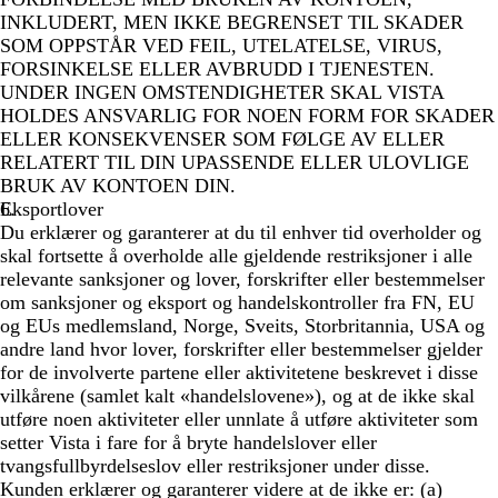
INKLUDERT, MEN IKKE BEGRENSET TIL SKADER
SOM OPPSTÅR VED FEIL, UTELATELSE, VIRUS,
FORSINKELSE ELLER AVBRUDD I TJENESTEN.
UNDER INGEN OMSTENDIGHETER SKAL VISTA
HOLDES ANSVARLIG FOR NOEN FORM FOR SKADER
ELLER KONSEKVENSER SOM FØLGE AV ELLER
RELATERT TIL DIN UPASSENDE ELLER ULOVLIGE
BRUK AV KONTOEN DIN.
Eksportlover
Du erklærer og garanterer at du til enhver tid overholder og
skal fortsette å overholde alle gjeldende restriksjoner i alle
relevante sanksjoner og lover, forskrifter eller bestemmelser
om sanksjoner og eksport og handelskontroller fra FN, EU
og EUs medlemsland, Norge, Sveits, Storbritannia, USA og
andre land hvor lover, forskrifter eller bestemmelser gjelder
for de involverte partene eller aktivitetene beskrevet i disse
vilkårene (samlet kalt «handelslovene»), og at de ikke skal
utføre noen aktiviteter eller unnlate å utføre aktiviteter som
setter Vista i fare for å bryte handelslover eller
tvangsfullbyrdelseslov eller restriksjoner under disse.
Kunden erklærer og garanterer videre at de ikke er: (a)