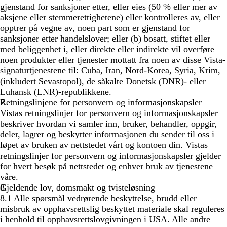
gjenstand for sanksjoner etter, eller eies (50 % eller mer av
aksjene eller stemmerettighetene) eller kontrolleres av, eller
opptrer på vegne av, noen part som er gjenstand for
sanksjoner etter handelslover; eller (b) bosatt, stiftet eller
med beliggenhet i, eller direkte eller indirekte vil overføre
noen produkter eller tjenester mottatt fra noen av disse Vista-
signaturtjenestene til: Cuba, Iran, Nord-Korea, Syria, Krim,
(inkludert Sevastopol), de såkalte Donetsk (DNR)- eller
Luhansk (LNR)-republikkene.
Retningslinjene for personvern og informasjonskapsler
Vistas retningslinjer for personvern og informasjonskapsler
beskriver hvordan vi samler inn, bruker, behandler, oppgir,
deler, lagrer og beskytter informasjonen du sender til oss i
løpet av bruken av nettstedet vårt og kontoen din. Vistas
retningslinjer for personvern og informasjonskapsler gjelder
for hvert besøk på nettstedet og enhver bruk av tjenestene
våre.
Gjeldende lov, domsmakt og tvisteløsning
8.1 Alle spørsmål vedrørende beskyttelse, brudd eller
misbruk av opphavsrettslig beskyttet materiale skal reguleres
i henhold til opphavsrettslovgivningen i USA. Alle andre