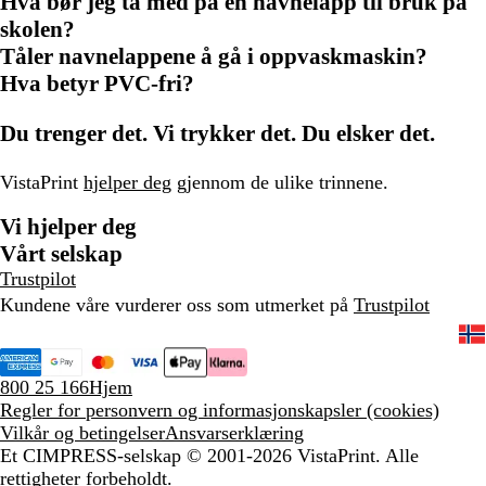
Hva bør jeg ta med på en navnelapp til bruk på
skolen?
Tåler navnelappene å gå i oppvaskmaskin?
Hva betyr PVC-fri?
Du trenger det. Vi trykker det. Du elsker det.
VistaPrint
hjelper deg
gjennom de ulike trinnene.
Vi hjelper deg
Vårt selskap
Trustpilot
Kundene våre vurderer oss som utmerket på
Trustpilot
800 25 166
Hjem
Regler for personvern og informasjonskapsler (cookies)
Vilkår og betingelser
Ansvarserklæring
Et CIMPRESS-selskap
© 2001-2026 VistaPrint. Alle
rettigheter forbeholdt.