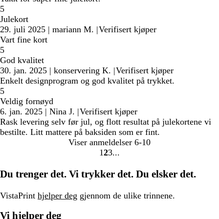
5
Julekort
29. juli 2025
|
mariann M.
|
Verifisert kjøper
Vart fine kort
5
God kvalitet
30. jan. 2025
|
konservering K.
|
Verifisert kjøper
Enkelt designprogram og god kvalitet på trykket.
5
Veldig fornøyd
6. jan. 2025
|
Nina J.
|
Verifisert kjøper
Rask levering selv før jul, og flott resultat på julekortene vi
bestilte. Litt mattere på baksiden som er fint.
Viser anmeldelser
6-10
1
2
3
Gå
Gå
Gå
til
til
til
Du trenger det. Vi trykker det. Du elsker det.
side
side
side
VistaPrint
hjelper deg
gjennom de ulike trinnene.
Vi hjelper deg