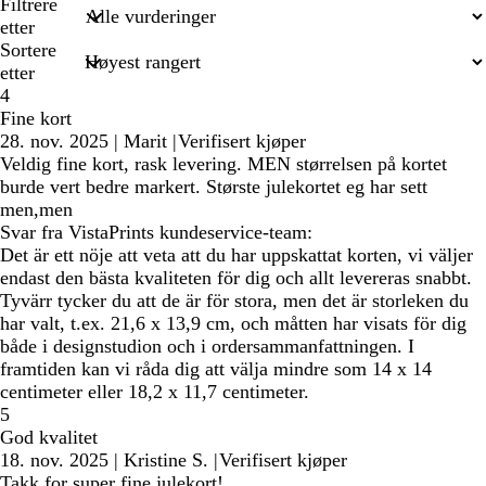
søkeord
Filtrere
etter
Sortere
etter
4
Fine kort
28. nov. 2025
|
Marit
|
Verifisert kjøper
Veldig fine kort, rask levering. MEN størrelsen på kortet
burde vert bedre markert. Største julekortet eg har sett
men,men
Svar fra VistaPrints kundeservice-team:
Det är ett nöje att veta att du har uppskattat korten, vi väljer
endast den bästa kvaliteten för dig och allt levereras snabbt.
Tyvärr tycker du att de är för stora, men det är storleken du
har valt, t.ex. 21,6 x 13,9 cm, och måtten har visats för dig
både i designstudion och i ordersammanfattningen. I
framtiden kan vi råda dig att välja mindre som 14 x 14
centimeter eller 18,2 x 11,7 centimeter.
5
God kvalitet
18. nov. 2025
|
Kristine S.
|
Verifisert kjøper
Takk for super fine julekort!