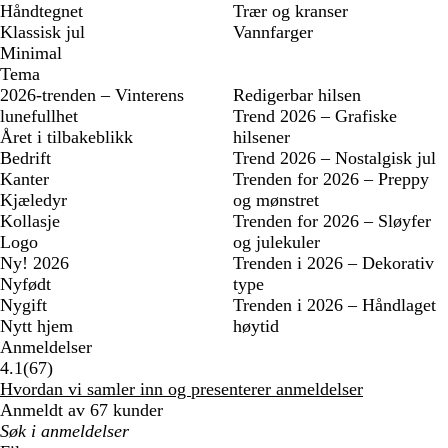
Håndtegnet
Trær og kranser
Klassisk jul
Vannfarger
Minimal
Tema
2026-trenden – Vinterens
Redigerbar hilsen
lunefullhet
Trend 2026 – Grafiske
Året i tilbakeblikk
hilsener
Bedrift
Trend 2026 – Nostalgisk jul
Kanter
Trenden for 2026 – Preppy
Kjæledyr
og mønstret
Kollasje
Trenden for 2026 – Sløyfer
Logo
og julekuler
Ny! 2026
Trenden i 2026 – Dekorativ
Nyfødt
type
Nygift
Trenden i 2026 – Håndlaget
Nytt hjem
høytid
Anmeldelser
67
4.1
(
67
)
anmeldelser
Hvordan vi samler inn og presenterer anmeldelser
Anmeldt av 67 kunder
Mine