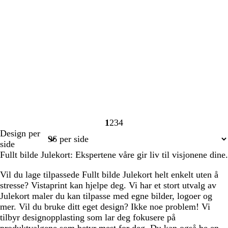
1
2
3
4
Side
Side
Side
Side
Design per
1
2
3
4
side
Fullt bilde Julekort: Ekspertene våre gir liv til visjonene dine.
Vil du lage tilpassede Fullt bilde Julekort helt enkelt uten å
stresse? Vistaprint kan hjelpe deg. Vi har et stort utvalg av
Julekort maler du kan tilpasse med egne bilder, logoer og
mer. Vil du bruke ditt eget design? Ikke noe problem! Vi
tilbyr designopplasting som lar deg fokusere på