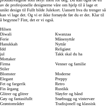
produktvalgene som betyr mest for deg. Du kan også be en
av de profesjonelle designerne våre om hjelp til å lage et
unikt design til Fullt bilde Julekort. Uansett hva du trenger så
kan vi lage det. Og vi er ikke fornøyde før du er det. Klar til
å begynne? Fint, det er vi også.
Hilsen
Diwali
Kwanzaa
Ferie
Månenyttår
Hanukkah
Nyttår
Idd
Religiøst
jul
Takk skal du ha
Mottaker
Firma
Venner og familie
Stiler
Blomster
Moderne
Elegant
Preppy
Fet og fargerik
Retro
Fin årgang
Rustikk
Glitrer og glitrer
Sløyfer og bånd
Gøy og fantasifullt
Snøfnugg og vintervær
Grøntområder
Tradisjonell og klassisk