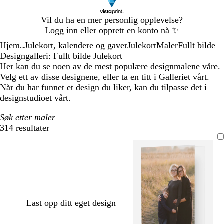
Lysbilde
Vil du ha en mer personlig opplevelse?
1
Logg inn eller opprett en konto nå
✨
av
Hjem
Julekort, kalendere og gaver
Julekort
Maler
Fullt bilde
1
...
Designgalleri: Fullt bilde Julekort
Her kan du se noen av de mest populære designmalene våre.
Velg ett av disse designene, eller ta en titt i Galleriet vårt.
Når du har funnet et design du liker, kan du tilpasse det i
designstudioet vårt.
Søk etter maler
314 resultater
Filtre
Last opp ditt eget design