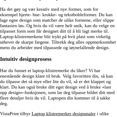
Ha det gøy og vær kreativ med nye former, som for
eksempel hjerte- bue- krukke- og tekstbobleformer. Du kan
lage egne design som matcher de ulike formene, eller slippe
fantasien løs. Og hvis du vil være helt unik, kan du velge en
tilpasset form som får designet ditt til å bli lagt merke til.
Laptop-klistremerkene blir trykt på hvit plast som virkelig
uthever de skarpe fargene. Tiltrekk deg alles oppmerksomhet
mens du arbeider med tilpassede og iøynefallende design.
Intuitiv designprosess
Har du funnet et laptop-klistremerke du liker? Vi har
enestående design klare til bruk. Velg favoritten din, så kan
du tilpasse det så mye eller lite du vil, så er det klappet og
klart. Du kan også bruke ditt eget design ved å bruke «last
opp design»-funksjonen, som lar deg tilpasse bildet ditt med
flere detaljer hvis du vil. Laptopen din kommer til å takke
deg.
VistaPrint tilbyr
Laptop klistremerker designmaler
i ulike