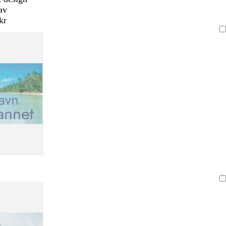
av
kr