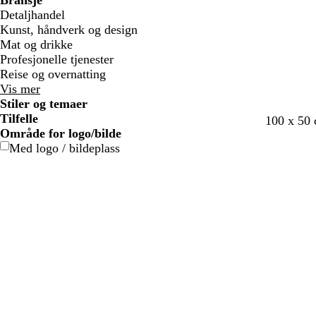
Bransje
j
j
a
a
Detaljhandel
e
e
r
r
Kunst, håndverk og design
g
g
Mat og drikke
e
e
Profesjonelle tjenester
Reise og overnatting
Vis mer
Stiler og temaer
Tilfelle
m
v
s
b
m
100 x 50
Område for logo/bilde
ø
i
k
l
ø
Med logo / bildeplass
r
n
o
å
r
k
r
g
g
k
e
ø
s
r
g
b
d
g
ø
r
l
r
n
å
å
ø
n
n
n