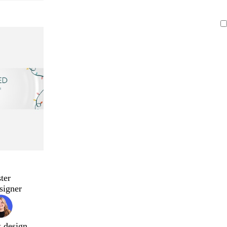
ter
signer
t design