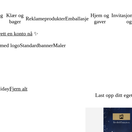
og
Klær og
Hjem og
Invitasjo
Reklameprodukter
Emballasje
bager
gaver
og
rett en konto nå
✨
 med logo
Standardbanner
Maler
liday
Fjern alt
Last opp ditt ege