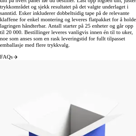
ditt på hvert panel før du bestiller. Last opp logoen din, juster
trykkområdet og sjekk resultatet på det valgte underlaget i
sanntid. Esker inkluderer dobbeltsidig tape på de relevante
klaffene for enkel montering og leveres flatpakket for å holde
lagringen håndterbar. Antall starter på 25 enheter og går opp
til 20 000. Bestillinger leveres vanligvis innen én til to uker,
noe som anses som en rask leveringstid for fullt tilpasset
emballasje med flere trykkvalg.
FAQs