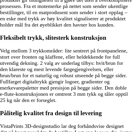
produktet gir muligheten til å gjøre det uten å overkomplisere
prosessen. Fra et motemerke på nettet som sender ukentlige
bestillinger, til en matprodusent som sender i stort opplag –
en eske med trykk av høy kvalitet signaliserer at produktet
holder mål fra det øyeblikket den havner hos kunden.
Fleksibelt trykk, slitesterk konstruksjon
Velg mellom 3 trykkområder: lite sentrert på frontpanelene,
stort over fronten og klaffene, eller heldekkende for full
utvendig dekning. 2 valg av underlag tilbys: hvit/brun for
den klareste og mest levende fargegjengivelsen, eller
brun/brun for et naturlig og robust utseende på begge sider.
Fullfarget digitaltrykk gjengir logoer, gradienter og
merkevarepaletter med presisjon på begge sider. Den doble
e-flute-konstruksjonen er omtrent 3 mm tykk og tåler opptil
25 kg når den er forseglet.
Pålitelig kvalitet fra design til levering
VistaPrints 3D-designstudio lar deg forhåndsvise designet