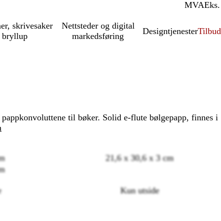
MVA
Inkl.
Eks.
ner, skrivesaker
Nettsteder og digital
Designtjenester
Tilbud
 bryllup
markedsføring
 pappkonvoluttene til bøker. Solid e-flute bølgepapp, finnes i
n
cm
21,6 x 30,6 x 3 cm
cm
e
Kun utside
Loading