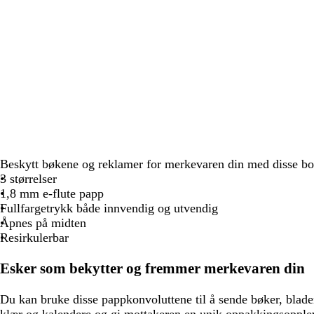
Beskytt bøkene og reklamer for merkevaren din med disse b
3 størrelser
1,8 mm e-flute papp
Fullfargetrykk både innvendig og utvendig
Åpnes på midten
Resirkulerbar
Esker som bekytter og fremmer merkevaren din
Du kan bruke disse pappkonvoluttene til å sende bøker, blader
klær og kalendere og gi mottakeren en unik oppakkingsopplev