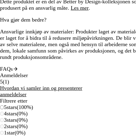
Dette produktet er en del av Better by Design-kolleksjonen s
produsert på en ansvarlig måte.
Les mer
.
Hva gjør dem bedre?
Ansvarlige innkjøp av materialer:
Produkter laget av materiale
er laget for å bidra til å redusere miljøpåvirkningen. De blir 
av selve materialene, men også med hensyn til arbeiderne so
dem, lokale samfunn som påvirkes av produksjonen, og det b
rundt produksjonsområdene.
FAQs
Anmeldelser
1
5
(
1
)
anmeldelser
Hvordan vi samler inn og presenterer
anmeldelser
Filtrere etter
5
stars
(
100
%)
4
stars
(
0
%)
3
stars
(
0
%)
2
stars
(
0
%)
1
star
(
0
%)