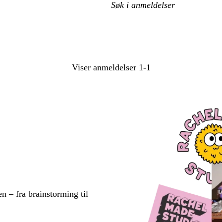
Mine
søkeord
Viser anmeldelser
1-1
en – fra brainstorming til