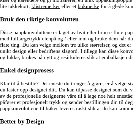
lite takkekort,
klistremerker
eller et
bokmerke
for å glede kund
Bruk den riktige konvolutten
Disse pappkonvoluttene er laget av hvit eller brun e-flute-pa
med fullfargetrykk utenpå og / eller inni og bruke dem når du
flate ting. Du kan velge mellom tre ulike størrelser, og det er 
unikt design eller bedriftens slagord. I tillegg kan disse konv
og lukke, brukes på nytt og resirkuleres slik at emballasjen din
Enkel designprosess
Klar til å bestille? Det eneste du trenger å gjøre, er å velge s
du laster opp designet ditt. Du kan tilpasse designet som du vi
av de profesjonelle designerne våre til å lage noe helt eneståe
påfører et profesjonelt trykk og sender bestillingen din til de
pappkonvoluttene til bøker leveres raskt slik at du kan kom
Better by Design