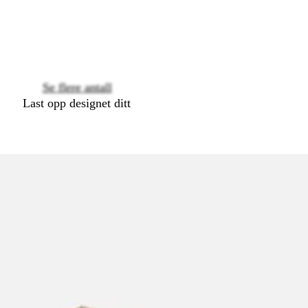
options
Se flere antall
Last opp designet ditt