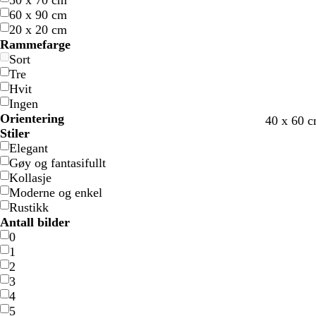
50 x 70 cm
60 x 90 cm
20 x 20 cm
Rammefarge
Sort
Tre
Hvit
Ingen
Orientering
k
k
k
k
k
40 x 60 c
Stiler
r
r
r
r
r
Elegant
e
e
e
e
e
Gøy og fantasifullt
m
m
m
m
m
Kollasje
Moderne og enkel
Rustikk
Antall bilder
0
1
2
3
4
5