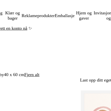
og
Klær og
Hjem og
Invitasjo
Reklameprodukter
Emballasje
bager
gaver
og
rett en konto nå
✨
by
40 x 60 cm
Fjern alt
Last opp ditt ege