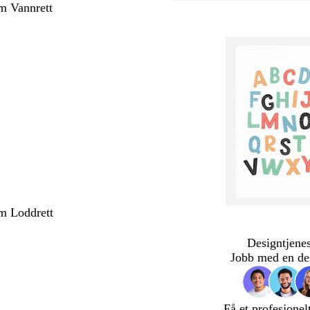
m Vannrett
m Loddrett
Designtjenes
Jobb med en de
Få et profesjonel