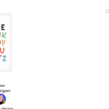
ter
signer
t design