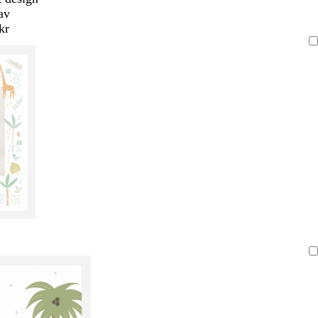
av
kr