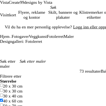
VistaCreate
99designs by Vista
Flyere, reklame
Skilt, bannere og
Klistremerker 
Visittkort
og kontor
plakater
etiketter
Lysbilde
Vil du ha en mer personlig opplevelse?
Logg inn eller opp
1
av
Hjem
Fotogaver
Veggkunst
Fotolerret
Maler
1
...
Designgalleri: Fotolerret
Søk etter
maler
73 resultater
Ba
Filtre
Filtrere etter
Størrelse
20 x 30 cm
30 x 30 cm
30 x 40 cm
40 x 60 cm