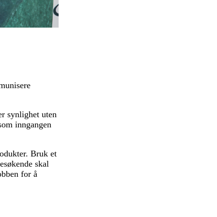
mmunisere
r synlighet uten
g som inngangen
rodukter. Bruk et
 besøkende skal
obben for å