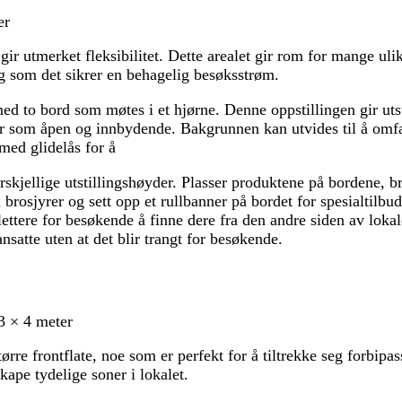
er
gir utmerket fleksibilitet. Dette arealet gir rom for mange uli
g som det sikrer en behagelig besøksstrøm.
ed to bord som møtes i et hjørne. Denne oppstillingen gir utst
r som åpen og innbydende. Bakgrunnen kan utvides til å omf
med glidelås for å
rskjellige utstillingshøyder. Plasser produktene på bordene, b
il brosjyrer og sett opp et rullbanner på bordet for spesialtilbu
lettere for besøkende å finne dere fra den andre siden av loka
 ansatte uten at det blir trangt for besøkende.
3 × 4 meter
ørre frontflate, noe som er perfekt for å tiltrekke seg forbipa
kape tydelige soner i lokalet.