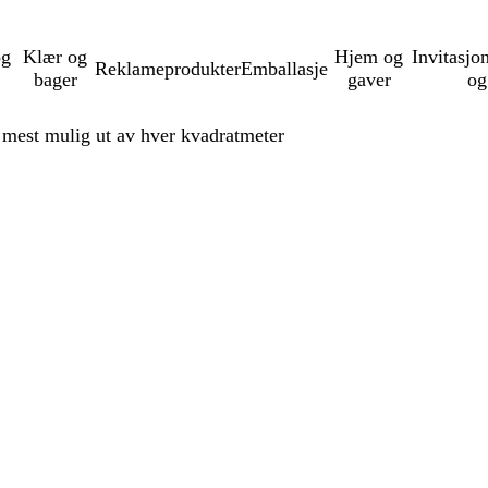
og
Klær og
Hjem og
Invitasjo
Reklameprodukter
Emballasje
bager
gaver
og
å mest mulig ut av hver kvadratmeter