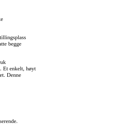
ke
illingsplass
atte begge
ruk
d. Et enkelt, høyt
let. Denne
sserende.