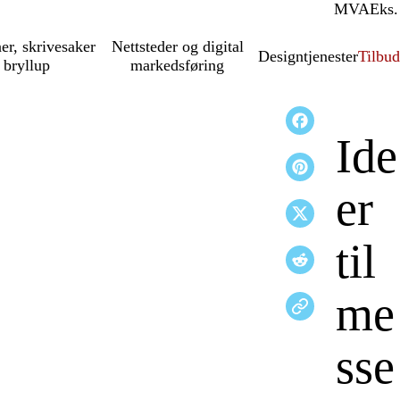
MVA
Inkl.
Eks.
ner, skrivesaker
Nettsteder og digital
Designtjenester
Tilbud
 bryllup
markedsføring
Ide
er
til
me
sse