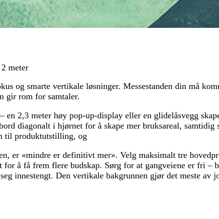
 2 meter
fokus og smarte vertikale løsninger. Messestanden din må ko
 gir rom for samtaler.
en 2,3 meter høy pop-up-display eller en glidelåsvegg skape
t bord diagonalt i hjørnet for å skape mer bruksareal, samtidi
til produktutstilling, og
sen, er «mindre er definitivt mer». Velg maksimalt tre hovedp
t for å få frem flere budskap. Sørg for at gangveiene er fri –
seg innestengt. Den vertikale bakgrunnen gjør det meste av j