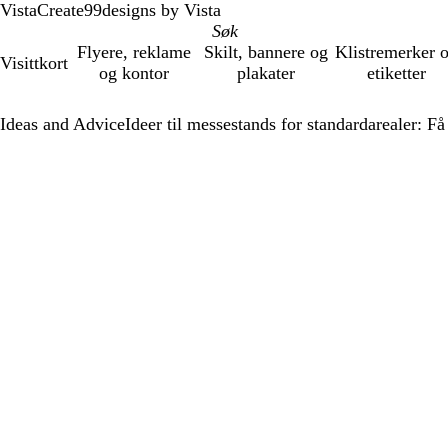
VistaCreate
99designs by Vista
Flyere, reklame
Skilt, bannere og
Klistremerker 
Visittkort
og kontor
plakater
etiketter
Ideas and Advice
Ideer til messestands for standardarealer: F