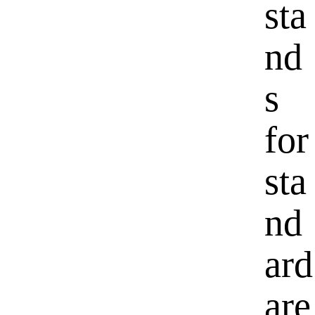
sta
nd
s
for
sta
nd
ard
are