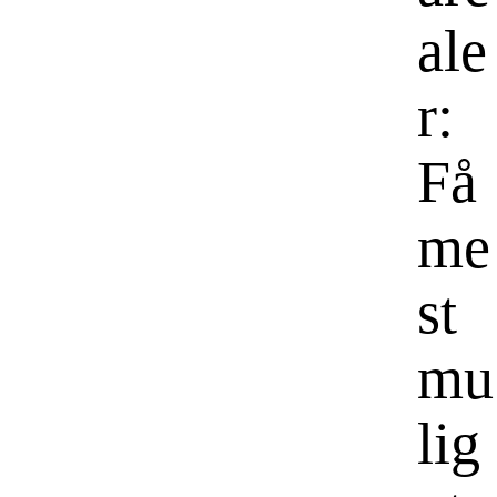
ale
r:
Få
me
st
mu
lig