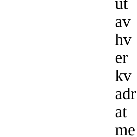
ut
av
hv
er
kv
adr
at
me