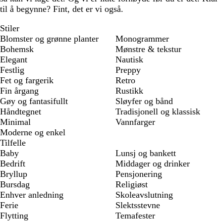
til å begynne? Fint, det er vi også.
Stiler
Blomster og grønne planter
Monogrammer
Bohemsk
Mønstre & tekstur
Elegant
Nautisk
Festlig
Preppy
Fet og fargerik
Retro
Fin årgang
Rustikk
Gøy og fantasifullt
Sløyfer og bånd
Håndtegnet
Tradisjonell og klassisk
Minimal
Vannfarger
Moderne og enkel
Tilfelle
Baby
Lunsj og bankett
Bedrift
Middager og drinker
Bryllup
Pensjonering
Bursdag
Religiøst
Enhver anledning
Skoleavslutning
Ferie
Slektsstevne
Flytting
Temafester