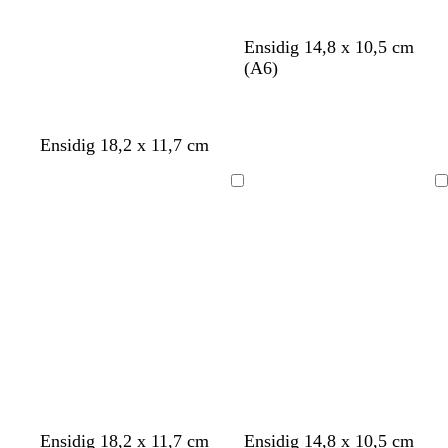
s
s
l
l
Ensidig 14,8 x 10,5 cm
v
j
y
y
(A6)
a
ø
s
s
r
s
e
b
t
p
r
l
Ensidig 18,2 x 11,7 cm
r
o
å
ø
s
y
a
Laster
Laster
t
inn
inn
g
r
ø
n
n
h
k
h
h
k
h
l
l
l
k
k
k
k
v
m
s
s
Ensidig 18,2 x 11,7 cm
Ensidig 14,8 x 10,5 cm