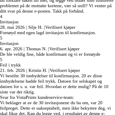
du forklare saken litt mer, og legge ved bilder som illustrerer
problemet på de mottatte kortene, vær så snill? Vi venter på
ditt svar på denne e-posten. Takk på forhånd.
4
Invitasjon
28. mai 2026
|
Silje H.
|
Verifisert kjøper
Fornøyd med egen lagd invitasjon til konfirmasjon.
5
Invitasjon
6. apr. 2026
|
Thomas N.
|
Verifisert kjøper
De ble veldig fine, både konfirmant og vi er fornøyde
5
Feil i trykk
21. feb. 2026
|
Kristin H.
|
Verifisert kjøper
Vi bestilte 30 innbydelser til konfirmasjon. 20 av disse
innbydelsene hadde feil trykk. Datoen for selskapet og
datoen for s. u. var feil. Hvordan er dette mulig? På de 10
siste var det riktig.
Svar fra VistaPrints kundeservice-team:
Vi beklager at av de 30 invitasjonene du ba om, var 20
feilpreget. Dette er uakseptabelt, men ikke bekymre deg, vi
skal fikse det. Kan du legge ved, i resultatet av denne e-