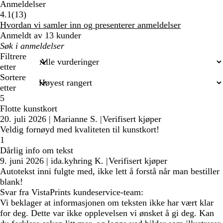
Anmeldelser
13
4.1
(
13
)
anmeldelser
Hvordan vi samler inn og presenterer anmeldelser
Anmeldt av 13 kunder
Mine
søkeord
Filtrere
etter
Sortere
etter
5
Flotte kunstkort
20. juli 2026
|
Marianne S.
|
Verifisert kjøper
Veldig fornøyd med kvaliteten til kunstkort!
1
Dårlig info om tekst
9. juni 2026
|
ida.kyhring K.
|
Verifisert kjøper
Autotekst inni fulgte med, ikke lett å forstå når man bestiller
blank!
Svar fra VistaPrints kundeservice-team:
Vi beklager at informasjonen om teksten ikke har vært klar
for deg. Dette var ikke opplevelsen vi ønsket å gi deg. Kan