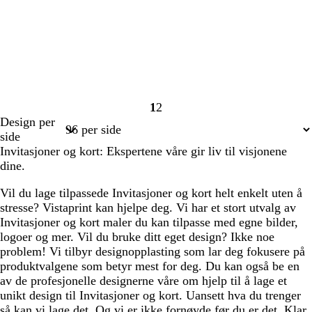
1
2
Side
Side
Design per
1
2
side
Invitasjoner og kort: Ekspertene våre gir liv til visjonene
dine.
Vil du lage tilpassede Invitasjoner og kort helt enkelt uten å
stresse? Vistaprint kan hjelpe deg. Vi har et stort utvalg av
Invitasjoner og kort maler du kan tilpasse med egne bilder,
logoer og mer. Vil du bruke ditt eget design? Ikke noe
problem! Vi tilbyr designopplasting som lar deg fokusere på
produktvalgene som betyr mest for deg. Du kan også be en
av de profesjonelle designerne våre om hjelp til å lage et
unikt design til Invitasjoner og kort. Uansett hva du trenger
så kan vi lage det. Og vi er ikke fornøyde før du er det. Klar