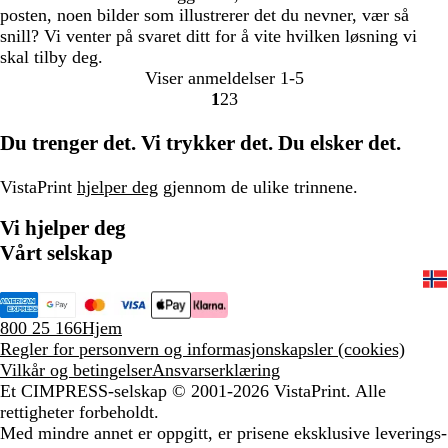
posten, noen bilder som illustrerer det du nevner, vær så
snill? Vi venter på svaret ditt for å vite hvilken løsning vi
skal tilby deg.
Viser anmeldelser
1-5
1
2
3
Gå
Gå
Gå
til
til
til
Du trenger det. Vi trykker det. Du elsker det.
side
side
side
VistaPrint
hjelper deg
gjennom de ulike trinnene.
Vi hjelper deg
Vårt selskap
800 25 166
Hjem
Regler for personvern og informasjonskapsler (cookies)
Vilkår og betingelser
Ansvarserklæring
Et CIMPRESS-selskap
© 2001-2026 VistaPrint. Alle
rettigheter forbeholdt.
Med mindre annet er oppgitt, er prisene eksklusive leverings-