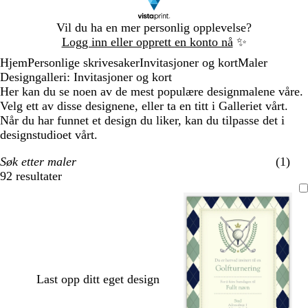
Lysbilde
Vil du ha en mer personlig opplevelse?
1
Logg inn eller opprett en konto nå
✨
av
Hjem
Personlige skrivesaker
Invitasjoner og kort
Maler
1
Designgalleri: Invitasjoner og kort
Her kan du se noen av de mest populære designmalene våre.
Velg ett av disse designene, eller ta en titt i Galleriet vårt.
Når du har funnet et design du liker, kan du tilpasse det i
designstudioet vårt.
Søk etter maler
(1)
92 resultater
Filtre
Last opp ditt eget design