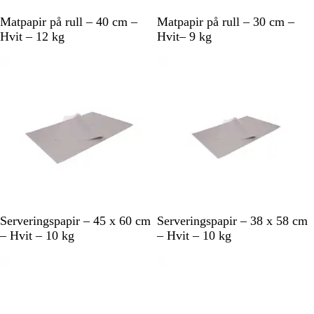
H
H
Matpapir på rull – 40 cm –
Matpapir på rull – 30 cm –
v
v
Hvit – 12 kg
Hvit– 9 kg
i
i
t
t
H
H
Serveringspapir – 45 x 60 cm
Serveringspapir – 38 x 58 cm
v
v
– Hvit – 10 kg
– Hvit – 10 kg
i
i
t
t