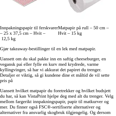
H
H
Innpakningspapir til ferskvarer
Matpapir på rull – 50 cm –
v
v
– 25 x 37,5 cm – Hvit –
Hvit – 15 kg
i
i
12,5 kg
t
t
Gjør takeaway-bestillinger til en lek med matpapir.
/
R
Uansett om du skal pakke inn en saftig cheeseburger, en
ø
vegansk pai eller fylle en kurv med krydrede, varme
d
kyllingvinger, så har vi akkurat det papiret du trenger.
Detaljer er viktig, så gi kundene dine et måltid de vil sette
pris på
Uansett hvilket matpapir du foretrekker og hvilket budsjett
du har, så kan VistaPrint hjelpe deg med alt du trenger. Velg
mellom fargerikt innpakningspapir, papir til matkurver og
mer. Du finner også FSC®-sertifiserte alternativer og
alternativer fra ansvarlig skogbruk tilgjengelig. Og dersom