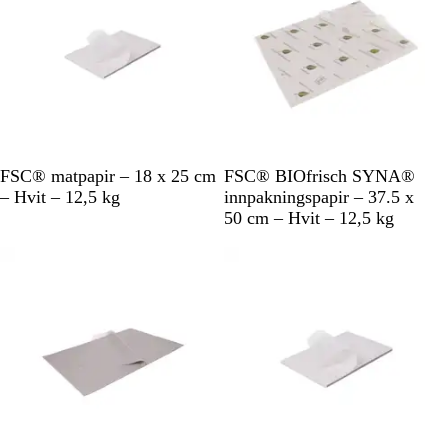
H
H
FSC® matpapir – 18 x 25 cm
FSC® BIOfrisch SYNA®
v
v
– Hvit – 12,5 kg
innpakningspapir – 37.5 x
i
i
50 cm – Hvit – 12,5 kg
t
t