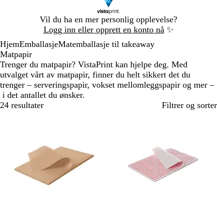
Lysbilde
Vil du ha en mer personlig opplevelse?
1
Logg inn eller opprett en konto nå
✨
av
Hjem
Emballasje
Matemballasje til takeaway
1
Matpapir
Trenger du matpapir? VistaPrint kan hjelpe deg. Med
utvalget vårt av matpapir, finner du helt sikkert det du
trenger – serveringspapir, vokset mellomleggspapir og mer –
i det antallet du ønsker.
24 resultater
Filtrer og sorter
Bestselger