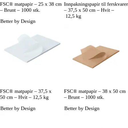
B
H
FSC® matpapir – 25 x 38 cm
Innpakningspapir til ferskvarer
r
v
– Brunt – 1000 stk.
– 37,5 x 50 cm – Hvit –
u
i
12,5 kg
Better by Design
n
t
/
R
ø
d
H
B
FSC® matpapir – 37,5 x
FSC® matpapir – 38 x 50 cm
v
r
50 cm – Hvit – 12,5 kg
– Brunt – 1000 stk.
i
u
Better by Design
Better by Design
t
n