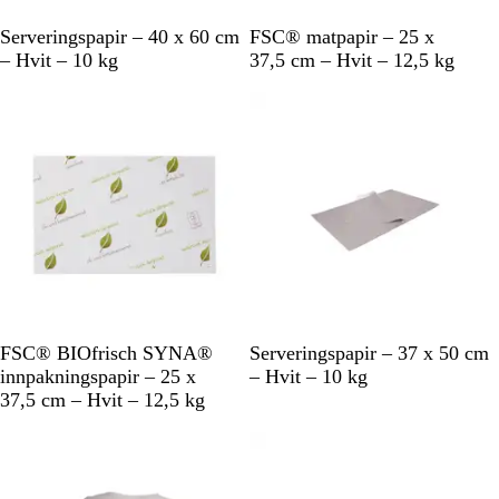
H
H
Serveringspapir – 40 x 60 cm
FSC® matpapir – 25 x
v
v
– Hvit – 10 kg
37,5 cm – Hvit – 12,5 kg
i
i
t
t
H
H
FSC® BIOfrisch SYNA®
Serveringspapir – 37 x 50 cm
v
v
innpakningspapir – 25 x
– Hvit – 10 kg
i
i
37,5 cm – Hvit – 12,5 kg
t
t