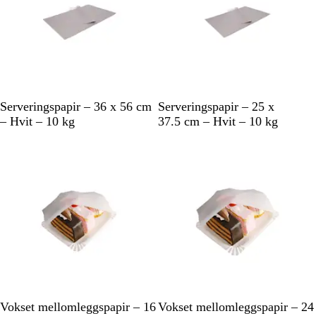
H
H
Serveringspapir – 36 x 56 cm
Serveringspapir – 25 x
v
v
– Hvit – 10 kg
37.5 cm – Hvit – 10 kg
i
i
t
t
H
H
Vokset mellomleggspapir – 16
Vokset mellomleggspapir – 24