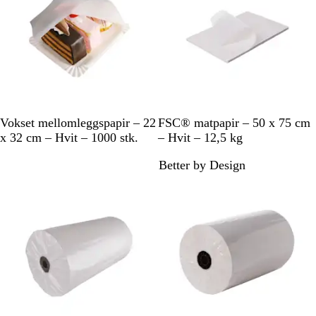
H
H
Vokset mellomleggspapir – 22
FSC® matpapir – 50 x 75 cm
v
v
x 32 cm – Hvit – 1000 stk.
– Hvit – 12,5 kg
i
i
Better by Design
t
t