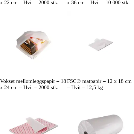
v
v
x 22 cm – Hvit – 2000 stk.
x 36 cm – Hvit – 10 000 stk.
i
i
Utsolgt
t
t
H
H
Vokset mellomleggspapir – 18
FSC® matpapir – 12 x 18 cm
v
v
x 24 cm – Hvit – 2000 stk.
– Hvit – 12,5 kg
i
i
Utsolgt
Utsolgt
t
t