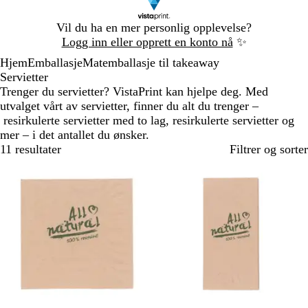
Lysbilde
Vil du ha en mer personlig opplevelse?
1
Logg inn eller opprett en konto nå
✨
av
Hjem
Emballasje
Matemballasje til takeaway
1
Servietter
Trenger du servietter? VistaPrint kan hjelpe deg. Med
utvalget vårt av servietter, finner du alt du trenger –
resirkulerte servietter med to lag, resirkulerte servietter og
mer – i det antallet du ønsker.
11 resultater
Filtrer og sorter
Bestselger