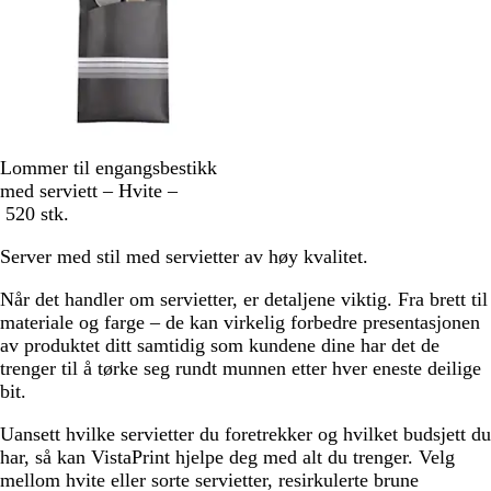
m
e
p
g
a
r
g
ø
n
n
e
n
S
Lommer til engangsbestikk
o
med serviett – Hvite –
r
520 stk.
t
Server med stil med servietter av høy kvalitet.
/
H
Når det handler om servietter, er detaljene viktig. Fra brett til
v
materiale og farge – de kan virkelig forbedre presentasjonen
i
av produktet ditt samtidig som kundene dine har det de
t
trenger til å tørke seg rundt munnen etter hver eneste deilige
bit.
Uansett hvilke servietter du foretrekker og hvilket budsjett du
har, så kan VistaPrint hjelpe deg med alt du trenger. Velg
mellom hvite eller sorte servietter, resirkulerte brune