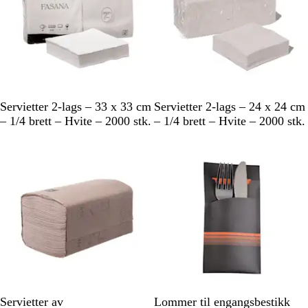
H
H
Servietter 2-lags – 33 x 33 cm
Servietter 2-lags – 24 x 24 cm
v
v
– 1/4 brett – Hvite – 2000 stk.
– 1/4 brett – Hvite – 2000 stk.
i
i
Utsolgt
t
t
B
S
Servietter av
Lommer til engangsbestikk