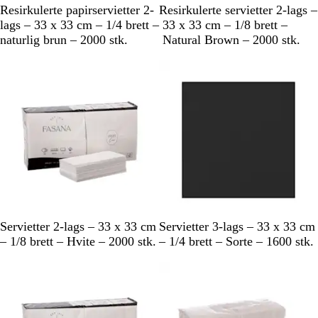
B
B
Resirkulerte papirservietter 2-
Resirkulerte servietter 2-lags –
r
r
lags – 33 x 33 cm – 1/4 brett –
33 x 33 cm – 1/8 brett –
u
u
naturlig brun – 2000 stk.
Natural Brown – 2000 stk.
n
n
H
S
Servietter 2-lags – 33 x 33 cm
Servietter 3-lags – 33 x 33 cm
v
o
– 1/8 brett – Hvite – 2000 stk.
– 1/4 brett – Sorte – 1600 stk.
i
r
Utsolgt
t
t