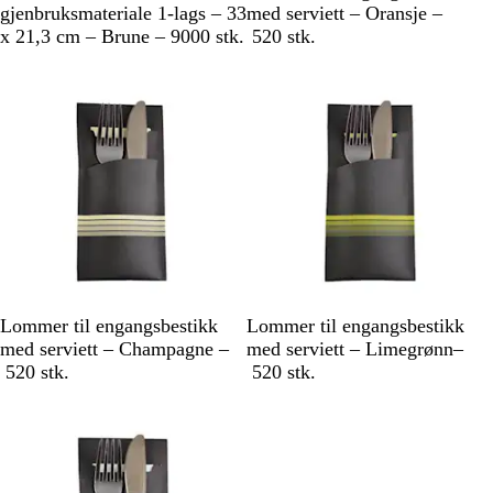
r
o
gjenbruksmateriale 1-lags – 33
med serviett – Oransje –
u
r
x 21,3 cm – Brune – 9000 stk.
520 stk.
n
t
Utsolgt
/
O
r
a
n
s
j
e
S
S
Lommer til engangsbestikk
Lommer til engangsbestikk
o
o
med serviett – Champagne –
med serviett – Limegrønn–
r
r
520 stk.
520 stk.
t
t
/
/
C
L
h
i
a
m