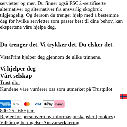
servietter og mer. Du finner også FSC®-sertifiserte
alternativer og alternativer fra ansvarlig skogbruk
tilgjengelig. Og dersom du trenger hjelp med å bestemme
deg for hvilke servietter som passer best til dine behov, kan
ekspertene våre hjelpe deg.
Du trenger det. Vi trykker det. Du elsker det.
VistaPrint
hjelper deg
gjennom de ulike trinnene.
Vi hjelper deg
Vårt selskap
Trustpilot
Kundene våre vurderer oss som utmerket på
Trustpilot
800 25 166
Hjem
Regler for personvern og informasjonskapsler (cookies)
Vilkår og betingelser
Ansvarserklæring