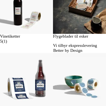
e
l
s
e
Vinetiketter
Flygeblader til esker
1
5
(
1
)
Vi tilbyr ekspresslevering
a
Better by Design
n
Nye alternativer
Nye alternativer
m
e
l
d
e
l
s
e