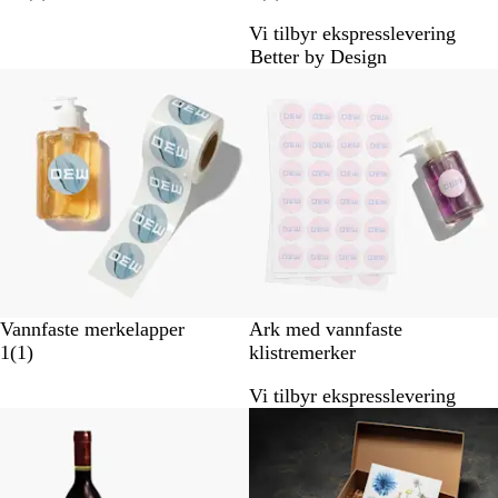
a
a
Vi tilbyr ekspresslevering
n
n
Better by Design
m
m
Nye alternativer
Nye alternativer
e
e
l
l
d
d
e
e
l
l
s
s
e
e
r
r
Vannfaste merkelapper
Ark med vannfaste
1
1
(
1
)
klistremerker
a
Vi tilbyr ekspresslevering
n
Nye alternativer
m
e
l
d