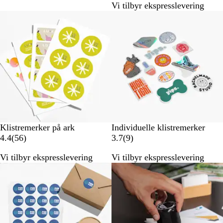
Vi tilbyr ekspresslevering
n
a
Nye alternativer
Nye alternativer
m
n
e
m
l
e
d
l
e
d
l
e
s
l
e
s
r
e
r
Klistremerker på ark
Individuelle klistremerker
5
9
4.4
(
56
)
3.7
(
9
)
6
a
Vi tilbyr ekspresslevering
Vi tilbyr ekspresslevering
a
n
Nye alternativer
n
m
m
e
e
l
l
d
d
e
e
l