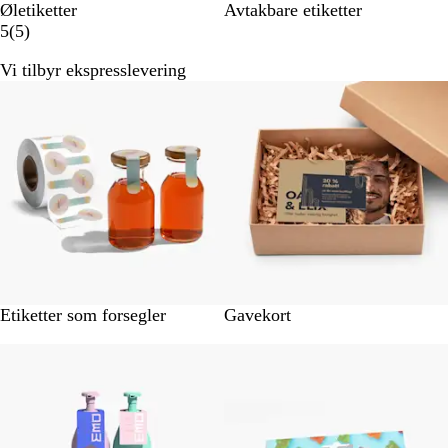
Øletiketter
Avtakbare etiketter
5
5
(
5
)
a
Vi tilbyr ekspresslevering
n
Nye alternativer
m
e
l
d
e
l
s
e
r
Etiketter som forsegler
Gavekort
Bestselger