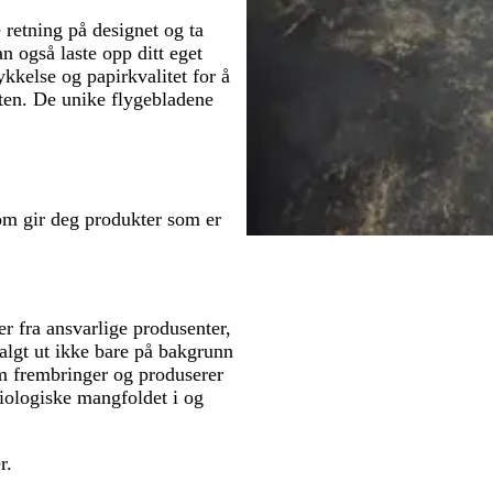
 retning på designet og ta
n også laste opp ditt eget
ykkelse og papirkvalitet for å
sten. De unike flygebladene
om gir deg produkter som er
r fra ansvarlige produsenter,
valgt ut ikke bare på bakgrunn
m frembringer og produserer
iologiske mangfoldet i og
r.