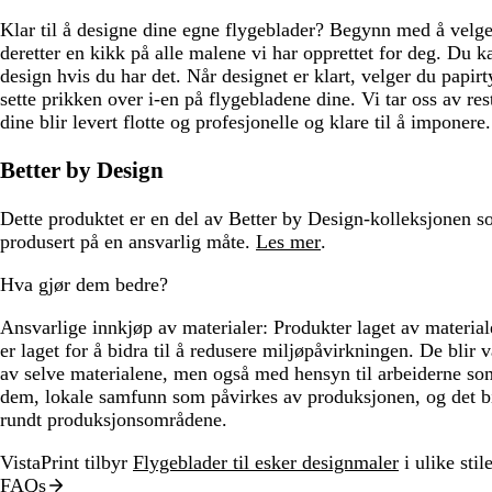
Klar til å designe dine egne flygeblader? Begynn med å velge
deretter en kikk på alle malene vi har opprettet for deg. Du ka
design hvis du har det. Når designet er klart, velger du papirt
sette prikken over i-en på flygebladene dine. Vi tar oss av re
dine blir levert flotte og profesjonelle og klare til å imponere.
Better by Design
Dette produktet er en del av Better by Design-kolleksjonen s
produsert på en ansvarlig måte.
Les mer
.
Hva gjør dem bedre?
Ansvarlige innkjøp av materialer:
Produkter laget av materiale
er laget for å bidra til å redusere miljøpåvirkningen. De blir 
av selve materialene, men også med hensyn til arbeiderne so
dem, lokale samfunn som påvirkes av produksjonen, og det b
rundt produksjonsområdene.
VistaPrint tilbyr
Flygeblader til esker designmaler
i ulike stile
FAQs