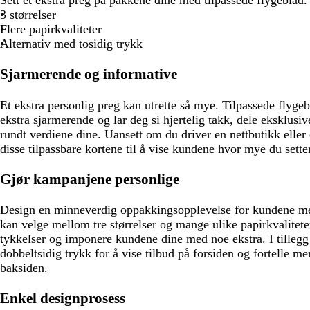
Sett et ekstra preg på pakkene dine med tilpassede flygeblad.
r
l
v
v
y
y
v
ø
3 størrelser
ø
l
i
i
s
s
i
r
Flere papirkvaliteter
n
a
t
t
g
g
t
k
Alternativ med tosidig trykk
n
e
e
r
r
e
e
å
å
b
Sjarmerende og informative
r
u
Et ekstra personlig preg kan utrette så mye. Tilpassede flyge
n
ekstra sjarmerende og lar deg si hjertelig takk, dele eksklusi
rundt verdiene dine. Uansett om du driver en nettbutikk eller 
disse tilpassbare kortene til å vise kundene hvor mye du sette
Gjør kampanjene personlige
Design en minneverdig oppakkingsopplevelse for kundene med
kan velge mellom tre størrelser og mange ulike papirkvalitet
tykkelser og imponere kundene dine med noe ekstra. I tillegg
dobbeltsidig trykk for å vise tilbud på forsiden og fortelle m
baksiden.
Enkel designprosess