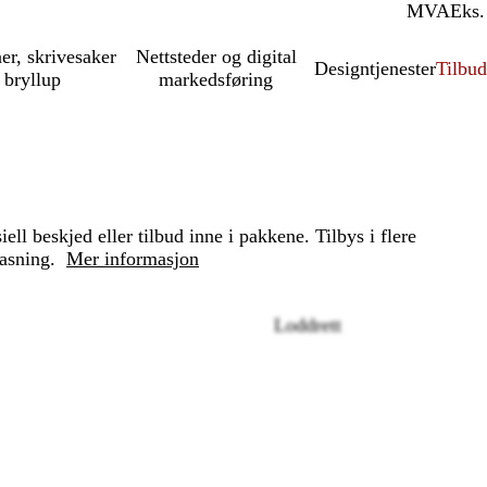
MVA
Inkl.
Eks.
ner, skrivesaker
Nettsteder og digital
Designtjenester
Tilbud
 bryllup
markedsføring
ll beskjed eller tilbud inne i pakkene. Tilbys i flere
pasning.
Mer informasjon
Loddrett
Loading
options