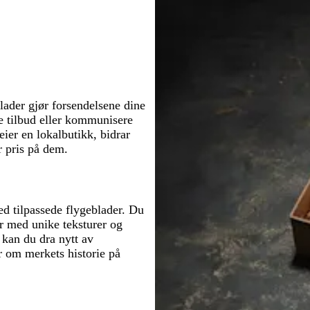
å
l
å
blader gjør forsendelsene dine
ve tilbud eller kommunisere
eier en lokalbutikk, bidrar
r pris på dem.
 tilpassede flygeblader. Du
er med unike teksturer og
 kan du dra nytt av
er om merkets historie på