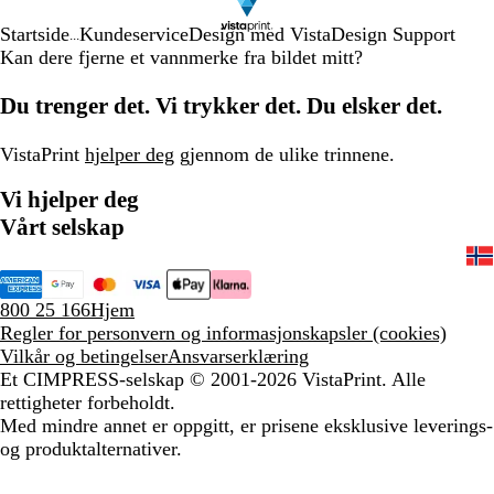
Startside
Kundeservice
Design med Vista
Design Support
...
Kan dere fjerne et vannmerke fra bildet mitt?
Du trenger det. Vi trykker det. Du elsker det.
VistaPrint
hjelper deg
gjennom de ulike trinnene.
Vi hjelper deg
Vårt selskap
800 25 166
Hjem
Regler for personvern og informasjonskapsler (cookies)
Vilkår og betingelser
Ansvarserklæring
Et CIMPRESS-selskap
© 2001-2026 VistaPrint. Alle
rettigheter forbeholdt.
Med mindre annet er oppgitt, er prisene eksklusive leverings-
og produktalternativer.