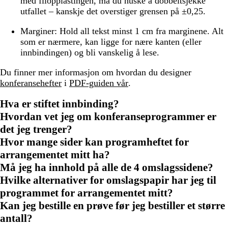
med filopplastingen, må du huske å dobbeltsjekke
utfallet – kanskje det overstiger grensen på ±0,25.
Marginer:
Hold all tekst minst 1 cm fra marginene. Alt
som er nærmere, kan ligge for nære kanten (eller
innbindingen) og bli vanskelig å lese.
Du finner mer informasjon om hvordan du designer
konferansehefter
i
PDF-guiden vår
.
Hva er stiftet innbinding?
Hvordan vet jeg om konferanseprogrammer er
det jeg trenger?
Hvor mange sider kan programheftet for
arrangementet mitt ha?
Må jeg ha innhold på alle de 4 omslagssidene?
Hvilke alternativer for omslagspapir har jeg til
programmet for arrangementet mitt?
Kan jeg bestille en prøve før jeg bestiller et større
antall?