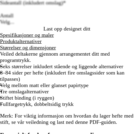
Sideantall (inkludert omslag)
*
Loading
options
Antall
Velg...
Last opp designet ditt
Spesifikasjoner og maler
Produktalternativer
Størrelser og dimensjoner
Veiled deltakerne gjennom arrangementet ditt med
programtrykk.
Seks størrelser inkludert stående og liggende alternativer
8–84 sider per hefte (inkludert fire omslagssider som kan
tilpasses)
Velg mellom matt eller glanset papirtype
Tre omslagalternativer
Stiftet binding (i ryggen)
Fullfargetrykk, dobbeltsidig trykk
Merk:
For viktig informasjon om hvordan du lager hefte med
stift, se vår veiledning og last ned denne PDF-guiden.