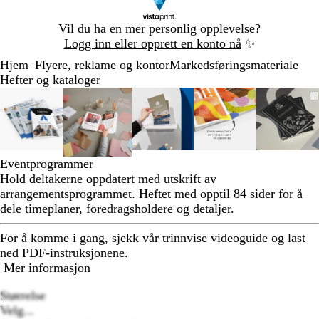
Lysbilde
Vil du ha en mer personlig opplevelse?
1
Logg inn eller opprett en konto nå
✨
av
Hjem
Flyere, reklame og kontor
Markedsføringsmateriale
1
...
Hefter og kataloger
Lysbilde
Bilde
Zoomet
Bruk
Klikk
Bilde
Zoomet
Bruk
Klikk
Bilde
Zoomet
Bruk
Klikk
Bilde
Zoomet
Bruk
Klikk
Bilde
Zoom
Bruk
Klikk
1
som
til
tastene
for
som
til
tastene
for
som
til
tastene
for
som
til
tastene
for
som
til
tasten
for
av
kan
minimum
pluss
å
kan
minimum
pluss
å
kan
minimum
pluss
å
kan
minimum
pluss
å
kan
mini
pluss
å
5
zoomes
og
utvide
zoomes
og
utvide
zoomes
og
utvide
zoomes
og
utvide
zoom
og
utvid
minus
minus
minus
minus
minus
Eventprogrammer
for
for
for
for
for
Hold deltakerne oppdatert med utskrift av
å
å
å
å
å
arrangementsprogrammet. Heftet med opptil 84 sider for å
zoome
zoome
zoome
zoome
zoom
dele timeplaner, foredragsholdere og detaljer.
og
og
og
og
og
piltastene
piltastene
piltastene
piltastene
piltas
For å komme i gang, sjekk vår trinnvise videoguide og last
for
for
for
for
for
ned PDF-instruksjonene.
å
å
å
å
å
Mer informasjon
panorere
panorere
panorere
panorere
panor
Størrelse
Velg...