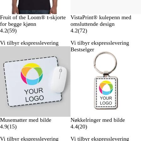
S
M
K
G
O
H
Fruit of the Loom® t-skjorte
VistaPrint® kulepenn med
o
a
o
r
r
v
for begge kjønn
omsluttende design
r
r
n
å
a
5
i
7
4.2
(
59
)
4.2
(
72
)
t
i
g
m
n
9
t
2
Vi tilbyr ekspresslevering
Vi tilbyr ekspresslevering
n
e
e
s
a
a
Bestselger
Bestselger
e
b
l
j
n
n
b
l
e
e
m
m
l
å
r
e
e
å
t
l
l
d
d
e
e
l
l
s
s
e
e
r
r
H
H
Musematter med bilde
Nøkkelringer med bilde
v
1
v
2
4.9
(
15
)
4.4
(
20
)
i
5
i
0
Vi tilbyr ekspresslevering
Vi tilbyr ekspresslevering
t
a
t
a