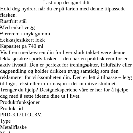
K
K
K
Last opp designet ditt
r
r
r
Hold deg hydrert når du er på farten med denne tilpassede
o
o
o
flasken.
m
m
m
Rustfritt stål
/
/
/
Med enkel vegg
s
h
k
Bærerem i myk gummi
v
v
o
Lekkasjesikkert lokk
a
i
n
Kapasitet på 740 ml
r
t
g
Vis frem merkevaren din for hver slurk takket være denne
t
e
lekkasjesikre sportsflasken – den har en praktisk rem for en
b
aktiv livsstil. Den er perfekt for treningsøkter, friluftsliv eller
l
dagpendling og holder drikken trygg samtidig som den
å
reklamerer for virksomheten din. Den er lett å tilpasse – legg
til logo, tekst eller informasjon i det intuitive studioet.
Trenger du hjelp? Designekspertene våre er her for å hjelpe
deg med å sette ideene dine ut i livet.
Produktfunksjoner
Produkt-id
PRD-K17LTOL3M
Type
Metallflaske