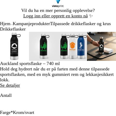
Lysbilde
Vil du ha en mer personlig opplevelse?
1
Logg inn eller opprett en konto nå
✨
av
Hjem
Kampanjeprodukter
Tilpassede drikkeflasker og krus
1
...
Drikkeflasker
Lysbilde
Bilde
Zoomet
Bruk
Klikk
Bilde
Zoomet
Bruk
Klikk
Bilde
Zoomet
Bruk
Klikk
Bilde
Zoomet
Bruk
Klikk
1
som
til
tastene
for
som
til
tastene
for
som
til
tastene
for
som
til
tastene
for
av
kan
minimum
pluss
å
kan
minimum
pluss
å
kan
minimum
pluss
å
kan
minim
pluss
å
4
zoomes
og
utvide
zoomes
og
utvide
zoomes
og
utvide
zoomes
og
utvide
minus
minus
minus
minus
for
for
for
for
Auckland sportsflaske – 740 ml
å
å
å
å
Hold deg hydrert når du er på farten med denne tilpassede
zoome
zoome
zoome
zoome
sportsflasken, med en myk gummiert rem og lekkasjesikkert
og
og
og
og
lokk.
piltastene
piltastene
piltastene
piltaste
Se detaljer
for
for
for
for
å
å
å
å
Antall
panorere
panorere
panorere
panorer
Farge
*
Krom/svart