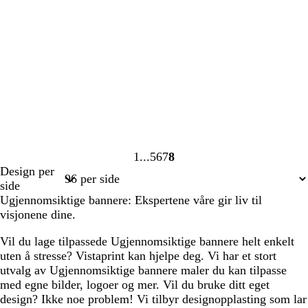
1
5
6
7
8
Side
Side
Side
Side
Side
Design per
1
5
6
7
8
side
Ugjennomsiktige bannere: Ekspertene våre gir liv til
visjonene dine.
Vil du lage tilpassede Ugjennomsiktige bannere helt enkelt
uten å stresse? Vistaprint kan hjelpe deg. Vi har et stort
utvalg av Ugjennomsiktige bannere maler du kan tilpasse
med egne bilder, logoer og mer. Vil du bruke ditt eget
design? Ikke noe problem! Vi tilbyr designopplasting som lar