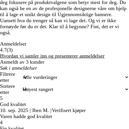
deg fokusere på produktvalgene som betyr mest for deg. Du
kan også be en av de profesjonelle designerne våre om hjelp
til å lage et unikt design til Ugjennomsiktige bannere.
Uansett hva du trenger så kan vi lage det. Og vi er ikke
fornøyde før du er det. Klar til å begynne? Fint, det er vi
også.
Anmeldelser
3
4.7
(
3
)
anmeldelser
Hvordan vi samler inn og presenterer anmeldelser
Anmeldt av 3 kunder
Mine
søkeord
Filtrere
etter
Sortere
etter
5
God kvalitet
10. sep. 2025
|
Iben M.
|
Verifisert kjøper
Varen hadde god kvalitet
4
Fin kvalitet