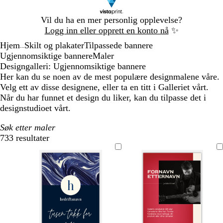
Lysbilde
Vil du ha en mer personlig opplevelse?
1
Logg inn eller opprett en konto nå
✨
av
Hjem
Skilt og plakater
Tilpassede bannere
1
...
Ugjennomsiktige bannere
Maler
Designgalleri: Ugjennomsiktige bannere
Her kan du se noen av de mest populære designmalene våre.
Velg ett av disse designene, eller ta en titt i Galleriet vårt.
Når du har funnet et design du liker, kan du tilpasse det i
designstudioet vårt.
Søk etter maler
733 resultater
Filtre