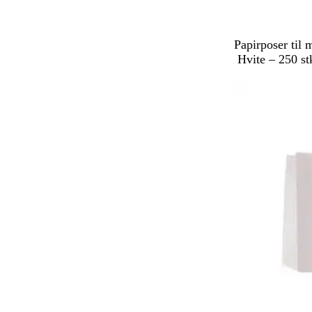
H
Papirposer til
v
Hvite – 250 st
i
Utsolgt
t