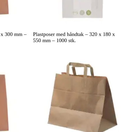
H
5 x 300 mm –
Plastposer med håndtak – 320 x 180 x
v
550 mm – 1000 stk.
i
t