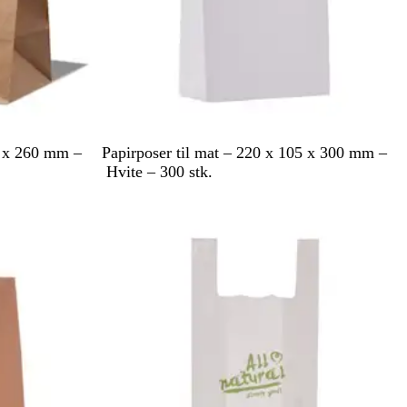
H
0 x 260 mm –
Papirposer til mat – 220 x 105 x 300 mm –
v
Hvite – 300 stk.
i
t