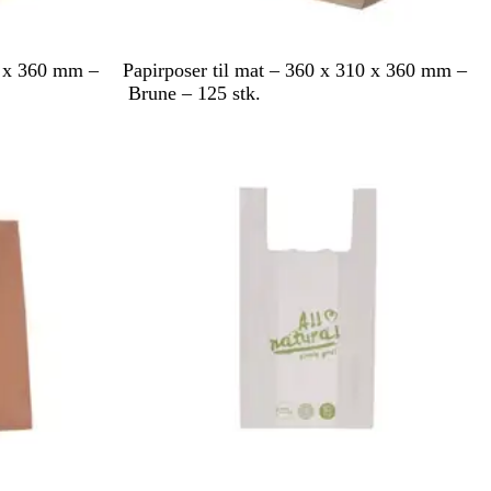
B
0 x 360 mm –
Papirposer til mat – 360 x 310 x 360 mm –
r
Brune – 125 stk.
u
Utsolgt
n