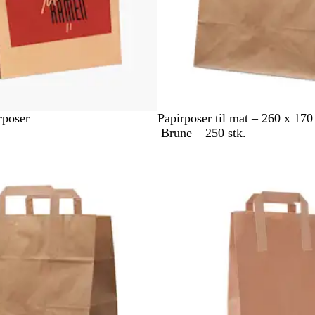
B
rposer
Papirposer til mat – 260 x 17
r
Brune – 250 stk.
u
n