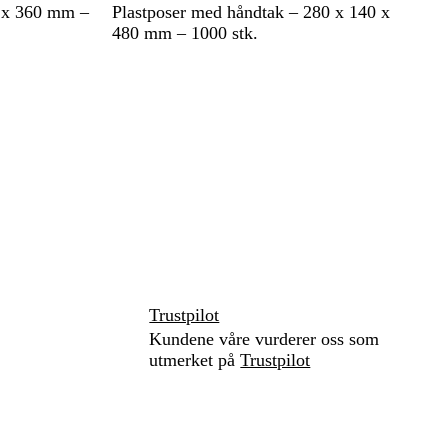
H
0 x 360 mm –
Plastposer med håndtak – 280 x 140 x
v
480 mm – 1000 stk.
i
t
Trustpilot
Kundene våre vurderer oss som
utmerket på
Trustpilot