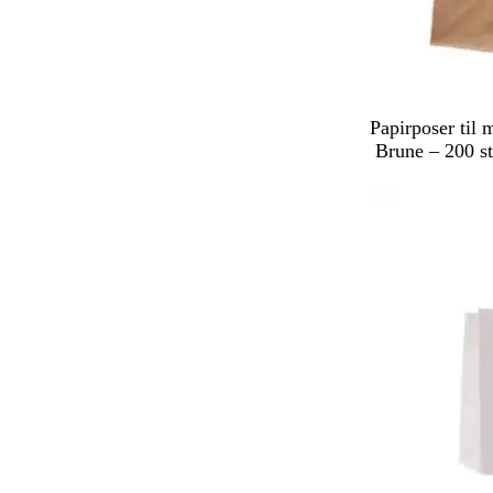
B
Papirposer til
r
Brune – 200 st
u
n