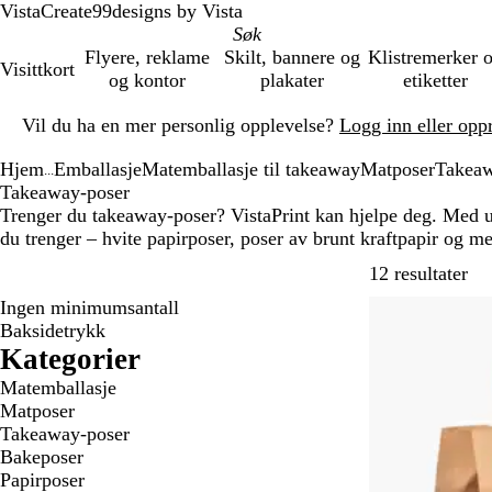
VistaCreate
99designs by Vista
Flyere, reklame
Skilt, bannere og
Klistremerker 
Visittkort
og kontor
plakater
etiketter
Lysbilde
Vil du ha en mer personlig opplevelse?
Logg inn eller opp
1
av
Hjem
Emballasje
Matemballasje til takeaway
Matposer
Takeaw
1
...
Takeaway-poser
Trenger du takeaway-poser? VistaPrint kan hjelpe deg. Med ut
du trenger – hvite papirposer, poser av brunt kraftpapir og mer
Gå 
12 resultater
Ingen minimumsantall
Baksidetrykk
Kategorier
Matemballasje
Matposer
Takeaway-poser
Bakeposer
Papirposer