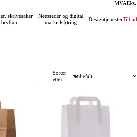
MVA
Inkl.
Eks.
ner, skrivesaker
Nettsteder og digital
Designtjenester
Tilbud
 bryllup
markedsføring
Sorter
etter