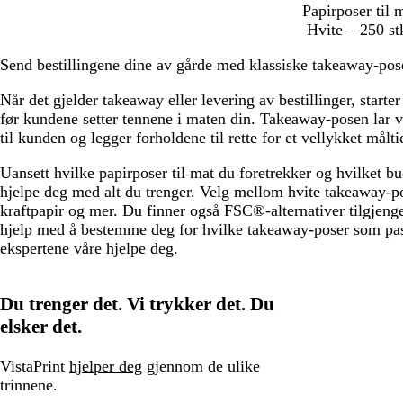
H
Papirposer til
v
Hvite – 250 st
i
Send bestillingene dine av gårde med klassiske takeaway-pos
t
Når det gjelder takeaway eller levering av bestillinger, starter
før kundene setter tennene i maten din. Takeaway-posen lar 
til kunden og legger forholdene til rette for et vellykket målti
Uansett hvilke papirposer til mat du foretrekker og hvilket bu
hjelpe deg med alt du trenger. Velg mellom hvite takeaway-pos
kraftpapir og mer. Du finner også FSC®-alternativer tilgjeng
hjelp med å bestemme deg for hvilke takeaway-poser som pass
ekspertene våre hjelpe deg.
Du trenger det. Vi trykker det. Du
elsker det.
VistaPrint
hjelper deg
gjennom de ulike
trinnene.