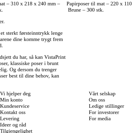
B
 mat – 310 x 218 x 240 mm –
Papirposer til mat – 220 x 11
r
k.
Brune – 300 stk.
u
er.
n
 et sterkt førsteinntrykk lenge
varene dine komme trygt frem
d.
dsjett du har, så kan VistaPrint
er, klassiske poser i brunt
elig. Og dersom du trenger
er best til dine behov, kan
Vi hjelper deg
Vårt selskap
Min konto
Om oss
Kundeservice
Ledige stillinger
Kontakt oss
For investorer
Levering
For media
Ideer og råd
Tilgjengelighet