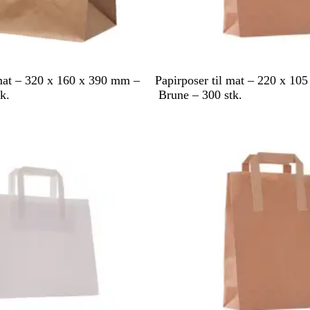
B
 mat – 320 x 160 x 390 mm –
Papirposer til mat – 220 x 10
r
k.
Brune – 300 stk.
u
n