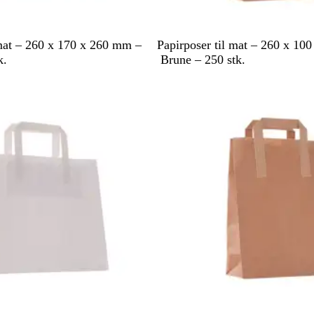
B
 mat – 260 x 170 x 260 mm –
Papirposer til mat – 260 x 10
r
k.
Brune – 250 stk.
u
Utsolgt
n