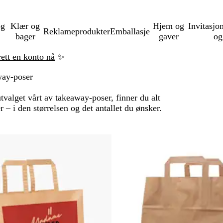
og
Klær og
Hjem og
Invitasjo
Reklameprodukter
Emballasje
bager
gaver
og
rett en konto nå
✨
ay-poser
valget vårt av takeaway-poser, finner du alt
 – i den størrelsen og det antallet du ønsker.
til filtrerte resultater
Bestselger