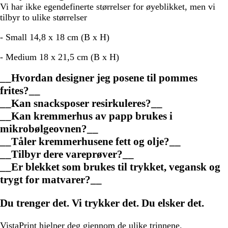
Vi har ikke egendefinerte størrelser for øyeblikket, men vi
tilbyr to ulike størrelser
- Small
14,8 x 18 cm (B x H)
- Medium
18 x 21,5 cm (B x H)
__Hvordan designer jeg posene til pommes
frites?__
__Kan snacksposer resirkuleres?__
__Kan kremmerhus av papp brukes i
mikrobølgeovnen?__
__Tåler kremmerhusene fett og olje?__
__Tilbyr dere vareprøver?__
__Er blekket som brukes til trykket, vegansk og
trygt for matvarer?__
Du trenger det. Vi trykker det. Du elsker det.
VistaPrint
hjelper deg
gjennom de ulike trinnene.