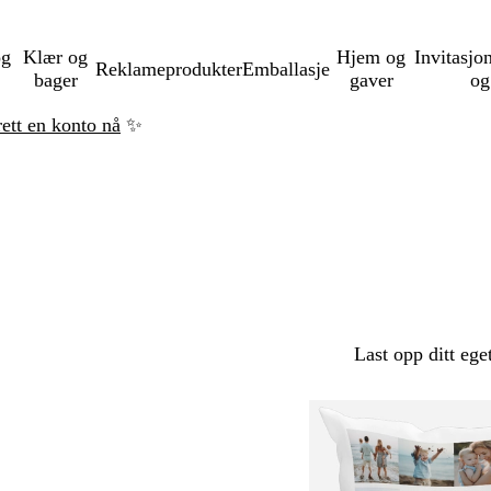
og
Klær og
Hjem og
Invitasjo
Reklameprodukter
Emballasje
bager
gaver
og
rett en konto nå
✨
Last opp ditt ege