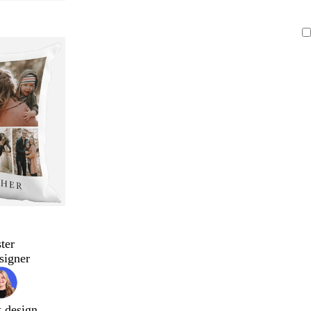
ter
signer
t design