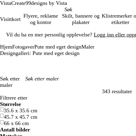
VistaCreate
99designs by Vista
Flyere, reklame
Skilt, bannere og
Klistremerker 
Visittkort
og kontor
plakater
etiketter
Lysbilde
Vil du ha en mer personlig opplevelse?
Logg inn eller opp
1
av
Hjem
Fotogaver
Pute med eget design
Maler
1
Designgalleri: Pute med eget design
Søk etter
maler
343 resultater
Filtre
Filtrere etter
Størrelse
35.6 x 35.6 cm
45.7 x 45.7 cm
66 x 66 cm
Antall bilder