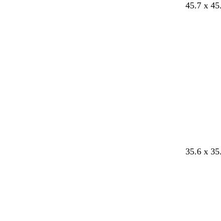
s
s
45.7 x 45
v
v
a
a
r
r
t
t
35.6 x 35