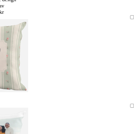
av
kr