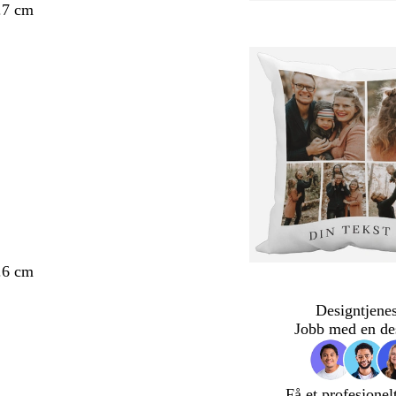
.7 cm
.6 cm
Designtjenes
Jobb med en de
Få et profesjonel