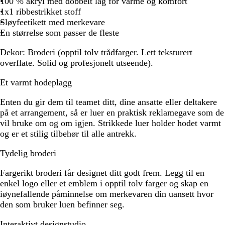
å
å
ø
a
d
i
100 % akryl med dobbelt lag for varme og komfort
n
n
t
1x1 ribbestrikket stoff
n
s
Sløyfeetikett med merkevare
j
En størrelse som passer de fleste
e
Dekor:
Broderi (opptil tolv trådfarger. Lett teksturert
overflate. Solid og profesjonelt utseende).
Et varmt hodeplagg
Enten du gir dem til teamet ditt, dine ansatte eller deltakere
på et arrangement, så er luer en praktisk reklamegave som de
vil bruke om og om igjen. Strikkede luer holder hodet varmt
og er et stilig tilbehør til alle antrekk.
Tydelig broderi
Fargerikt broderi får designet ditt godt frem. Legg til en
enkel logo eller et emblem i opptil tolv farger og skap en
iøynefallende påminnelse om merkevaren din uansett hvor
den som bruker luen befinner seg.
Interaktivt designstudio