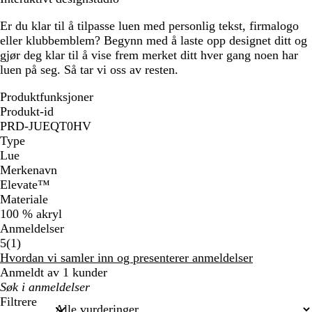
Er du klar til å tilpasse luen med personlig tekst, firmalogo
eller klubbemblem? Begynn med å laste opp designet ditt og
gjør deg klar til å vise frem merket ditt hver gang noen har
luen på seg. Så tar vi oss av resten.
Produktfunksjoner
Produkt-id
PRD-JUEQT0HV
Type
Lue
Merkenavn
Elevate™
Materiale
100 % akryl
Anmeldelser
1
5
(
1
)
anmeldelser
Hvordan vi samler inn og presenterer anmeldelser
Anmeldt av 1 kunder
Mine
søkeord
Filtrere