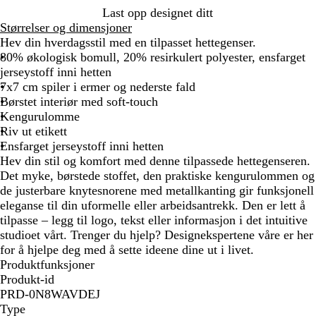
Last opp designet ditt
Størrelser og dimensjoner
Hev din hverdagsstil med en tilpasset hettegenser.
80% økologisk bomull, 20% resirkulert polyester, ensfarget
jerseystoff inni hetten
7x7 cm spiler i ermer og nederste fald
Børstet interiør med soft-touch
Kengurulomme
Riv ut etikett
Ensfarget jerseystoff inni hetten
Hev din stil og komfort med denne tilpassede hettegenseren.
Det myke, børstede stoffet, den praktiske kengurulommen og
de justerbare knytesnorene med metallkanting gir funksjonell
eleganse til din uformelle eller arbeidsantrekk. Den er lett å
tilpasse – legg til logo, tekst eller informasjon i det intuitive
studioet vårt. Trenger du hjelp? Designekspertene våre er her
for å hjelpe deg med å sette ideene dine ut i livet.
Produktfunksjoner
Produkt-id
PRD-0N8WAVDEJ
Type