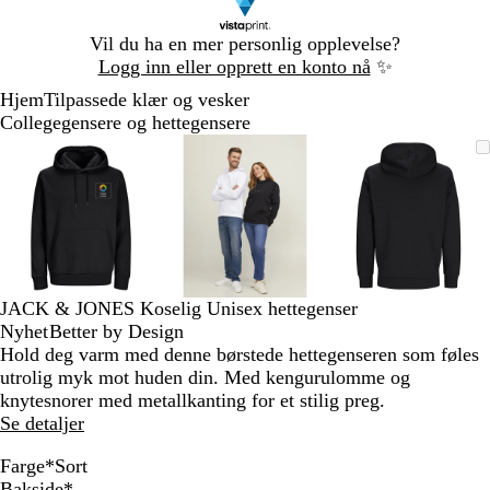
Lysbilde
Vil du ha en mer personlig opplevelse?
1
Logg inn eller opprett en konto nå
✨
av
Hjem
Tilpassede klær og vesker
1
Collegegensere og hettegensere
Lysbilde
Bilde
Zoomet
Bruk
Klikk
Bilde
Zoomet
Bruk
Klikk
Bilde
Zoomet
Bruk
Klikk
1
som
til
tastene
for
som
til
tastene
for
som
til
tastene
for
av
kan
minimum
pluss
å
kan
minimum
pluss
å
kan
minimum
pluss
å
3
zoomes
og
utvide
zoomes
og
utvide
zoomes
og
utvide
minus
minus
minus
for
for
for
å
å
å
zoome
zoome
zoome
JACK & JONES Koselig Unisex hettegenser
og
og
og
Nyhet
Better by Design
piltastene
piltastene
piltastene
Hold deg varm med denne børstede hettegenseren som føles
for
for
for
utrolig myk mot huden din. Med kengurulomme og
å
å
å
knytesnorer med metallkanting for et stilig preg.
panorere
panorere
panorere
Se detaljer
Farge
*
Sort
C
F
D
F
L
E
J
L
S
G
N
S
S
S
L
H
V
P
S
A
A
A
B
Bakside
*